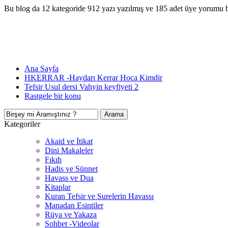
Bu blog da 12 kategoride 912 yazı yazılmış ve 185 adet üye yorumu 
Ana Sayfa
HKERRAR -Haydarı Kerrar Hoca Kimdir
Tefsir Usul dersi Vahyin keyfiyeti 2
Rastgele bir konu
Kategoriler
Akaid ve İtikat
Dini Makaleler
Fıkıh
Hadis ve Sünnet
Havass ve Dua
Kitaplar
Kuran Tefsir ve Surelerin Havassı
Manadan Esintiler
Rüya ve Yakaza
Sohbet -Videolar