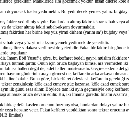
lerce gereklidir. Malikîlerde sıra gözetmek yoktur, insan dilerse köle 
kşam doyuracak kadar yedirmektir. Bu yedirilecek yemek yalnız buğday 
tmış fakire yedirilmiş sayılır. Bunlardan altmış fakire tekrar sabah vey
i, ya da tekrar altmış fakiri sabah-akşam doyurmalıdır.
 altmış fakirden her birine beş yüz yirmi dirhem (yarım sa’) buğday veya
.
mi sabah veya yüz yirmi akşam yemek yedirmek de yeterlidir.
ltmış fitre sadakası verilmesi de yeterlidir. Fakat bir fakire bir günde to
tlerde uygulanır.
etlidir. İmam Ebû Yusuf’a göre, bu keffaret bedeli gayr-i müslim fakirlere
 arkaya tutmak şarttır. Onun için oruca başlayan kimse, ara vermeden iki
 lohusa halleri değil de, adet halleri müstesnadır. Geçirecekleri adet 
ayram günlerinin araya girmesi de, keffaretin arka arkaya olmasına 
haline bakılır. Buna göre, bir keffaret ödeyicisi, keffaretin gerektiğ
n tekrar zenginleşip köle azad etmeye güç kazansa, köle azad etmek sureti
 ayın ilk günü esas alınır. Böylece tam iki ayın geçmesiyle oruç keffar
başı alınarak oruca devam edilir. Bu, iki İmama göredir. İmamı Azam’a 
k birkaç defa kasden orucunu bozmuş olsa, bunlardan dolayı yalnız bir
 bir ceza hepsine yeter. Fakat keffaret yapıldıktan sonra tekrar orucunu 
Ö.N.B.İlmihal)