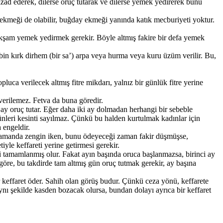
azad ederek, dilerse oruç tutarak ve dilerse yemek yedirerek bunu
ekmeği de olabilir, buğday ekmeği yanında katık mecburiyeti yoktur.
a akşam yemek yedirmek gerekir. Böyle altmış fakire bir defa yemek
 bin kırk dirhem (bir sa’) arpa veya hurma veya kuru üzüm verilir. Bu,
pluca verilecek altmış fitre mikdarı, yalnız bir günlük fitre yerine
 verilemez. Fetva da buna göredir.
 ay oruç tutar. Eğer daha iki ay dolmadan herhangi bir sebeble
günleri kesinti sayılmaz. Çünkü bu halden kurtulmak kadınlar için
engeldir.
i zamanda zengin iken, bunu ödeyeceği zaman fakir düşmüşse,
yle keffareti yerine getirmesi gerekir.
eti tamamlanmış olur. Fakat ayın başında oruca başlanmazsa, birinci ay
göre, bu takdirde tam altmış gün oruç tutmak gerekir, ay başına
 keffaret öder. Sahih olan görüş budur. Çünkü ceza yönü, keffarete
aynı şekilde kasden bozacak olursa, bundan dolayı ayrıca bir keffaret