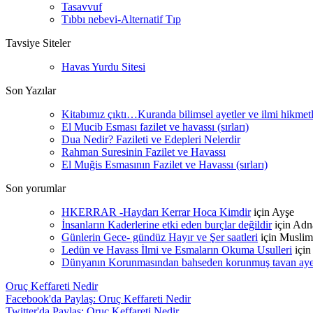
Tasavvuf
Tıbbı nebevi-Alternatif Tıp
Tavsiye Siteler
Havas Yurdu Sitesi
Son Yazılar
Kitabımız çıktı…Kuranda bilimsel ayetler ve ilmi hikmet
El Mucib Esması fazilet ve havassı (sırları)
Dua Nedir? Fazileti ve Edepleri Nelerdir
Rahman Suresinin Fazilet ve Havassı
El Muğis Esmasının Fazilet ve Havassı (sırları)
Son yorumlar
HKERRAR -Haydarı Kerrar Hoca Kimdir
için
Ayşe
İnsanların Kaderlerine etki eden burçlar değildir
için
Adn
Günlerin Gece- gündüz Hayır ve Şer saatleri
için
Muslim
Ledün ve Havass İlmi ve Esmaların Okuma Usulleri
içi
Dünyanın Korunmasından bahseden korunmuş tavan ayetle
Oruç Keffareti Nedir
Facebook'da Paylaş: Oruç Keffareti Nedir
Twitter'da Paylaş: Oruç Keffareti Nedir