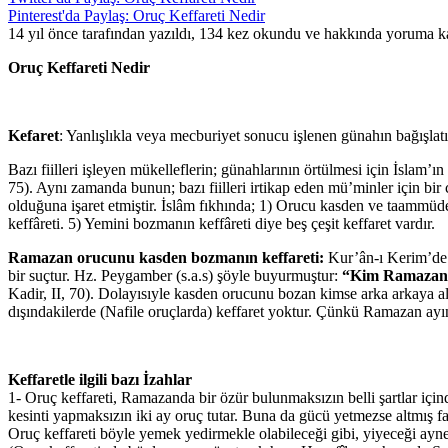
Pinterest'da Paylaş: Oruç Keffareti Nedir
14 yıl önce tarafından yazıldı, 134 kez okundu ve hakkında
yoruma ka
Oruç Keffareti Nedir
Kefaret
: Yanlışlıkla veya mecburiyet sonucu işlenen günahın bağışlatı
Bazı fiilleri işleyen mükelleflerin; günahlarının örtülmesi için İslam’ı
75). Aynı zamanda bunun; bazı fiilleri irtikap eden mü’minler için bir
olduğuna işaret etmiştir. İslâm fıkhında; 1) Orucu kasden ve taammüden
keffâreti. 5) Yemini bozmanın keffâreti diye beş çeşit keffaret vardır.
Ramazan orucunu kasden bozmanın keffareti:
Kur’ân-ı Kerim’d
bir suçtur. Hz. Peygamber (s.a.s) şöyle buyurmuştur:
“Kim Ramazan a
Kadir, II, 70). Dolayısıyle kasden orucunu bozan kimse arka arkaya a
dışındakilerde (Nafile oruçlarda) keffaret yoktur. Çünkü Ramazan ayınd
Keffaretle ilgili bazı İzahlar
1- Oruç keffareti, Ramazanda bir özür bulunmaksızın belli şartlar iç
kesinti yapmaksızın iki ay oruç tutar. Buna da gücü yetmezse altmış f
Oruç keffareti böyle yemek yedirmekle olabileceği gibi, yiyeceği ayne