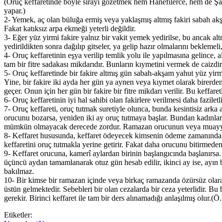
(Oruç keffaretinde böyle sırayı gözetmek hem Hanefîlerce, hem de Şafiî
yapar.)
2- Yemek, aç olan büluğa ermiş veya yaklaşmış altmış fakiri sabah a
Fakat katıksız arpa ekmeği yeterli değildir.
3- Eğer yüz yirmi fakire yalnız bir vakit yemek yedirilse, bu ancak al
yedirildikten sonra dağılıp gitseler, ya gelip hazır olmalarını beklemel
4- Oruç keffaretinin eşya verilip temlik yolu ile yapılmasına gelince,
tam bir fitre sadakası mikdarıdır. Bunların kıymetini vermek de caizdir
5- Oruç keffaretinde bir fakire altmış gün sabah-akşam yahut yüz yir
Yine, bir fakire iki ayda her gün ya aynen veya kıymet olarak birerden a
geçer. Onun için her gün bir fakire bir fitre mikdarı verilir. Bu keffare
6- Oruç keffaretinin iyi hal sahibi olan fakirlere verilmesi daha fazil
7- Oruç keffareti, oruç tutmak suretiyle olunca, bunda kesintisiz arka
orucunu bozarsa, yeniden iki ay oruç tutmaya başlar. Bundan kadınların
mümkün olmayacak derecede zordur. Ramazan orucunun veya muayyen b
8- Keffaret hususunda, keffaret ödeyecek kimsenin ödeme zamanındaki 
keffaretini oruç tutmakla yerine getirir. Fakat daha orucunu bitirmede
9- Keffaret orucuna, kamerî aylardan birinin başlangıcında başlanırsa.
üçüncü aydan tamamlanarak otuz gün hesab edilir, ikinci ay ise, ayın 
bakılmaz.
10- Bir kimse bir ramazan içinde veya birkaç ramazanda özürsüz olara
üstün gelmektedir. Sebebleri bir olan cezalarda bir ceza yeterlidir. Bu
gerekir. Birinci keffaret ile tam bir ders alınamadığı anlaşılmış olur.(
Etiketler: