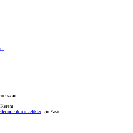
ler
an özcan
n
Kerem
rinde ilmi incelikler
için
Yasin