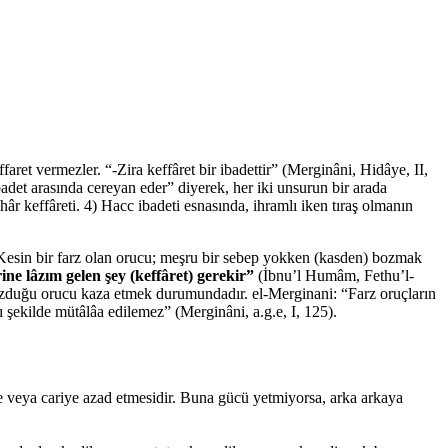
faret vermezler. “-Zira keffâret bir ibadettir” (Merginâni, Hidâye, II,
badet arasında cereyan eder” diyerek, her iki unsurun bir arada
r keffâreti. 4) Hacc ibadeti esnasında, ihramlı iken tıraş olmanın
esin bir farz olan orucu; meşru bir sebep yokken (kasden) bozmak
e lâzım gelen şey (keffâret) gerekir”
(İbnu’l Humâm, Fethu’l-
bozduğu orucu kaza etmek durumundadır. el-Merginani: “Farz oruçların
 şekilde mütâlâa edilemez” (Merginâni, a.g.e, I, 125).
e veya cariye azad etmesidir. Buna gücü yetmiyorsa, arka arkaya