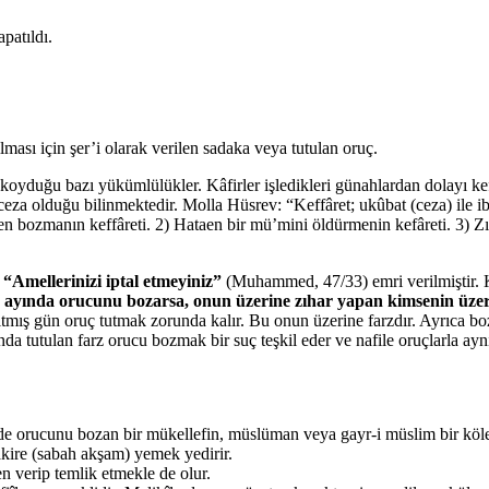
patıldı.
lması için şer’i olarak verilen sadaka veya tutulan oruç.
n koyduğu bazı yükümlülükler. Kâfirler işledikleri günahlardan dolayı kef
 ceza olduğu bilinmektedir. Molla Hüsrev: “Keffâret; ukûbat (ceza) ile i
 bozmanın keffâreti. 2) Hataen bir mü’mini öldürmenin kefâreti. 3) Zıhâ
e
“Amellerinizi iptal etmeyiniz”
(Muhammed, 47/33) emri verilmiştir. K
yında orucunu bozarsa, onun üzerine zıhar yapan kimsenin üzerin
ltmış gün oruç tutmak zorunda kalır. Bu onun üzerine farzdır. Ayrıca 
a tutulan farz orucu bozmak bir suç teşkil eder ve nafile oruçlarla aynı
inde orucunu bozan bir mükellefin, müslüman veya gayr-i müslim bir köl
akire (sabah akşam) yemek yedirir.
n verip temlik etmekle de olur.