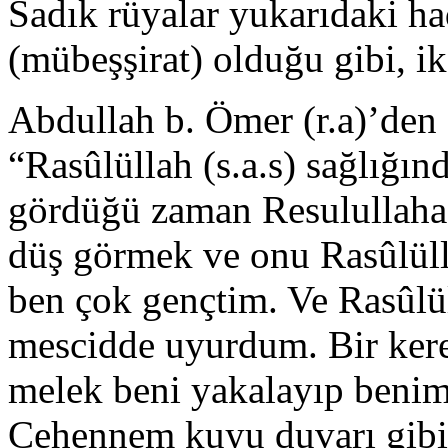
Sadık rüyalar yukarıdaki hadi
(mübeşşirat) olduğu gibi, ika
Abdullah b. Ömer (r.a)’den ş
“Rasûlüllah (s.a.s) sağlığın
gördüğü zaman Resulullaha 
düş görmek ve onu Rasûlüll
ben çok gençtim. Ve Rasûlül
mescidde uyurdum. Bir kere
melek beni yakalayıp benim
Cehennem kuyu duvarı gibi 