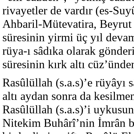
rivayetler de vardır (es-Suy
Ahbaril-Mütevatira, Beyrut
süresinin yirmi üç yıl dev
rüya-ı sâdıka olarak gönderi
süresinin kırk altı cüz’ünden
Rasûlüllah (s.a.s)’e rüyâyı 
altı aydan sonra da kesilme
Rasûlüllah (s.a.s)’i uykusu
Nitekim Buhârî’nin İmrân b.