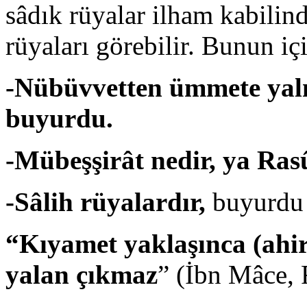
sâdık rüyalar ilham kabilin
rüyaları görebilir. Bunun içi
-Nübüvvetten ümmete yaln
buyurdu.
-Mübeşşirât nedir, ya Ras
-Sâlih rüyalardır,
buyurdu 
“Kıyamet yaklaşınca (ahi
yalan çıkmaz
” (İbn Mâce, 