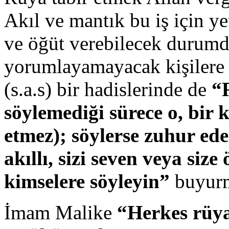
Akıl ve mantık bu iş için ye
ve öğüt verebilecek durumda
yorumlayamayacak kişilere
(s.a.s) bir hadislerinde de
“
söylemediği sürece o, bir 
etmez); söylerse zuhur ede
akıllı, sizi seven veya si
kimselere söyleyin”
buyurm
İmam Malike
“Herkes rüya