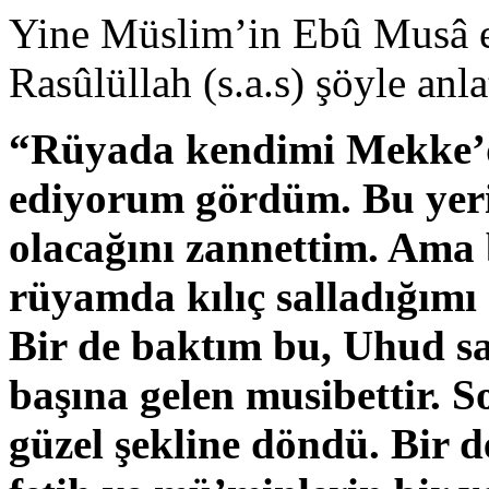
Yine Müslim’in Ebû Musâ el
Rasûlüllah (s.a.s) şöyle anla
“Rüyada kendimi Mekke’de
ediyorum gördüm. Bu yer
olacağını zannettim. Ama 
rüyamda kılıç salladığımı
Bir de baktım bu, Uhud s
başına gelen musibettir. S
güzel şekline döndü. Bir d