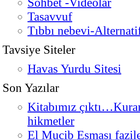
Sohbet -Videolar
Tasavvuf
Tıbbı nebevi-Alternati
Tavsiye Siteler
Havas Yurdu Sitesi
Son Yazılar
Kitabımız çıktı…Kurand
hikmetler
El Mucib Esması fazilet