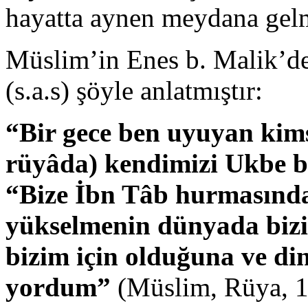
hayatta aynen meydana gelm
Müslim’in Enes b. Malik’de
(s.a.s) şöyle anlatmıştır:
“Bir gece ben uyuyan kims
rüyâda) kendimizi Ukbe b.
“Bize İbn Tâb hurmasında
yükselmenin dünyada bizim
bizim için olduğuna ve d
yordum”
(Müslim, Rüya, 1