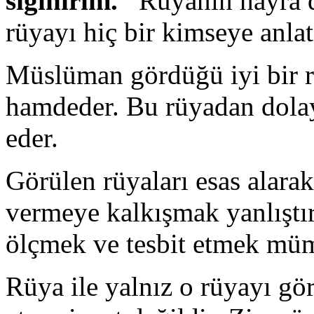
sığınırım.”
Rüyanın hayra d
rüyayı hiç bir kimseye anla
Müslüman gördüğü iyi bir r
hamdeder. Bu rüyadan dolay
eder.
Görülen rüyaları esas alara
vermeye kalkışmak yanlıştır
ölçmek ve tesbit etmek müm
Rüya ile yalnız o rüyayı gö