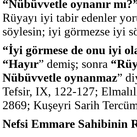
“Nübüvvetle oynanır mı?
Rüyayı iyi tabir edenler yor
söylesin; iyi görmezse iyi s
“İyi görmese de onu iyi ol
“Hayır
” demiş; sonra
“Rüy
Nübüvvetle oynanmaz
” di
Tefsir, IX, 122-127; Elmalı
2869; Kuşeyri Sarih Tercüme
Nefsi Emmare Sahibinin 