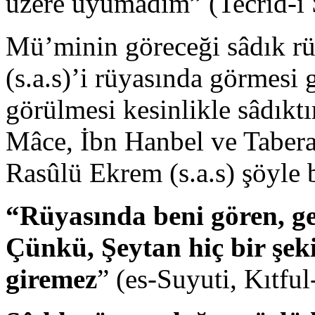
üzere uyumadım” (Tecrîd-i S
Mü’minin göreceği sâdık rü
(s.a.s)’i rüyasında görmesi
görülmesi kesinlikle sâdıktı
Mâce, İbn Hanbel ve Taberanî
Rasûlü Ekrem (s.a.s) şöyle
“Rüyasında beni gören, g
Çünkü, Şeytan hiç bir şeki
giremez
” (es-Suyuti, Kıtful