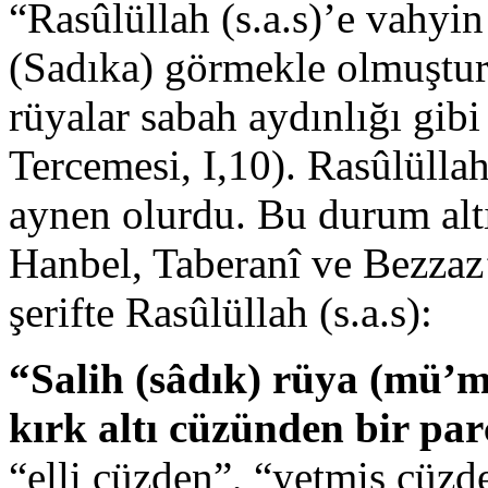
“Rasûlüllah (s.a.s)’e vahyin
(Sadıka) görmekle olmuştur
rüyalar sabah aydınlığı gibi
Tercemesi, I,10). Rasûlüllah
aynen olurdu. Bu durum altı
Hanbel, Taberanî ve Bezzaz’ı
şerifte Rasûlüllah (s.a.s):
“Salih (sâdık) rüya (mü’m
kırk altı cüzünden bir pa
“elli cüzden”, “yetmiş cüzd