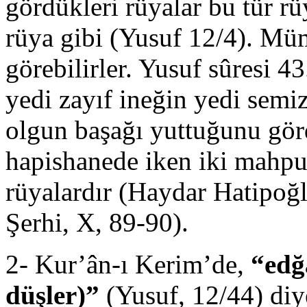
gördükleri rüyalar bu tür rü
rüya gibi (Yusuf 12/4). Müm
görebilirler. Yusuf sûresi 4
yedi zayıf ineğin yedi semiz
olgun başağı yuttuğunu gör
hapishanede iken iki mahpu
rüyalardır (Haydar Hatipoğ
Şerhi, X, 89-90).
2- Kur’ân-ı Kerim’de,
“edğ
düşler)”
(Yusuf, 12/44) diye