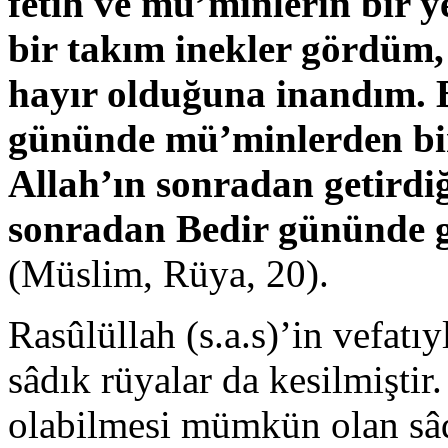
fetih ve mü’minlerin bir 
bir takım inekler gördüm,
hayır olduğuna inandım. 
gününde mü’minlerden bir 
Allah’ın sonradan getirdiğ
sonradan Bedir gününde ge
(Müslim, Rüya, 20).
Rasûlüllah (s.a.s)’in vefatı
sâdık rüyalar da kesilmişti
olabilmesi mümkün olan sâdı