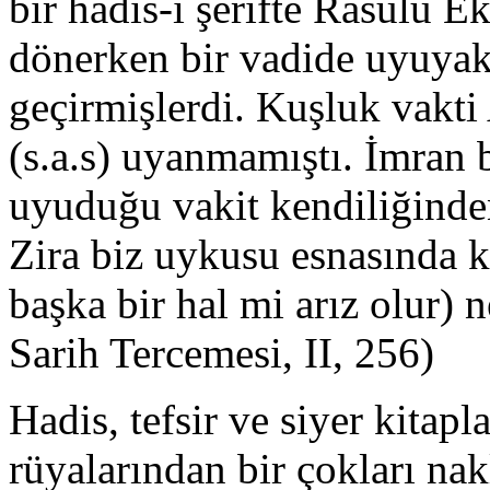
bir hadis-i şerifte Rasûlü E
dönerken bir vadide uyuyak
geçirmişlerdi. Kuşluk vakt
(s.a.s) uyanmamıştı. İmran 
uyuduğu vakit kendiliğind
Zira biz uykusu esnasında k
başka bir hal mi arız olur) 
Sarih Tercemesi, II, 256)
Hadis, tefsir ve siyer kitapl
rüyalarından bir çokları na