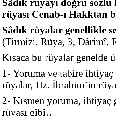
Sâdık rüyayı doğru sözlü k
rüyası Cenab-ı Hakktan b
Sâdık rüyalar genellikle s
(Tirmizi, Rüya, 3; Dârimî, 
Kısaca bu rüyalar genelde üç
1- Yoruma ve tabire ihtiyaç
rüyalar, Hz. İbrahim’in rüy
2- Kısmen yoruma, ihtiyaç 
rüyası gibi…