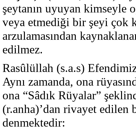
şeytanın uyuyan kimseyle oy
veya etmediği bir şeyi çok
arzulamasından kaynaklanan 
edilmez.
Rasûlüllah (s.a.s) Efendimiz
Aynı zamanda, ona rüyasında
ona “Sâdık Rüyalar” şeklind
(r.anha)’dan rivayet edilen b
denmektedir: