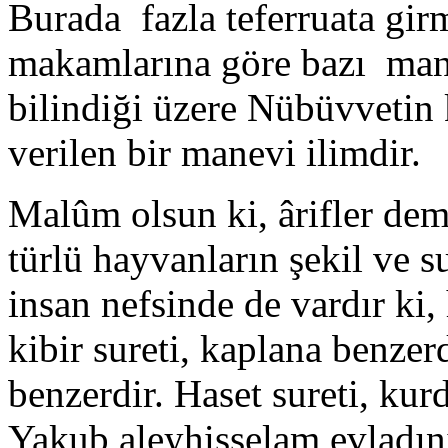
Burada fazla teferruata gir
makamlarına göre bazı man
bilindiği üzere Nübüvvetin k
verilen bir manevi ilimdir.
Malûm olsun ki, ârifler demi
türlü hayvanların şekil ve su
insan nefsinde de vardır ki,
kibir sureti, kaplana benzerd
benzerdir. Haset sureti, kur
Yakub aleyhisselam evladın