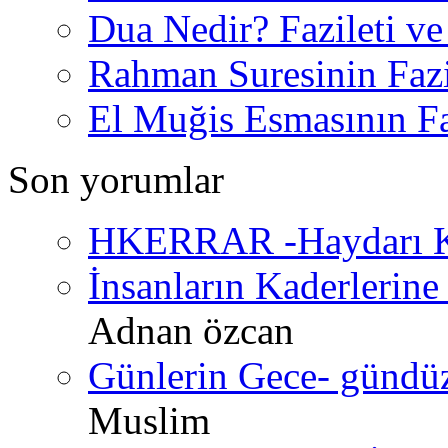
Dua Nedir? Fazileti ve
Rahman Suresinin Fazi
El Muğis Esmasının Faz
Son yorumlar
HKERRAR -Haydarı Ke
İnsanların Kaderlerine 
Adnan özcan
Günlerin Gece- gündüz 
Muslim