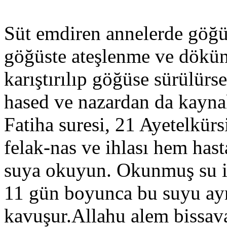
Süt emdiren annelerde göğüs
göğüste ateşlenme ve dökün
karıştırılıp göğüse sürülürs
hased ve nazardan da kayna
Fatiha suresi, 21 Ayetelkürs
felak-nas ve ihlası hem has
suya okuyun. Okunmuş su ile 
11 gün boyunca bu suyu ayrı
kavuşur.Allahu alem bissav