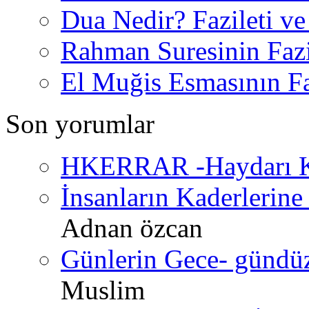
Dua Nedir? Fazileti ve
Rahman Suresinin Fazi
El Muğis Esmasının Faz
Son yorumlar
HKERRAR -Haydarı Ke
İnsanların Kaderlerine 
Adnan özcan
Günlerin Gece- gündüz 
Muslim