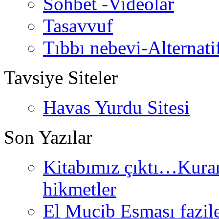
Sohbet -Videolar
Tasavvuf
Tıbbı nebevi-Alternati
Tavsiye Siteler
Havas Yurdu Sitesi
Son Yazılar
Kitabımız çıktı…Kurand
hikmetler
El Mucib Esması fazilet