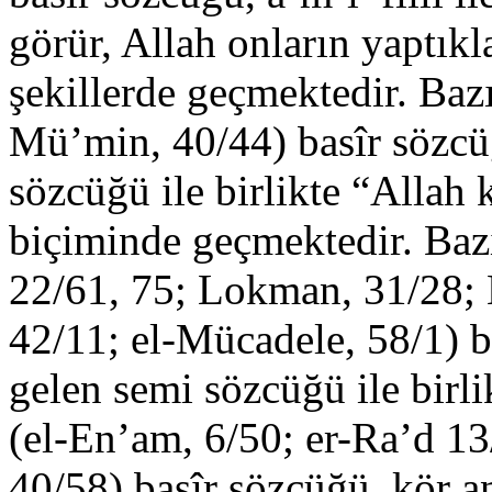
görür, Allah onların yaptık
şekillerde geçmektedir. Bazı
Mü’min, 40/44) basîr sözcü
sözcüğü ile birlikte “Allah 
biçiminde geçmektedir. Bazı 
22/61, 75; Lokman, 31/28; 
42/11; el-Mücadele, 58/1) b
gelen semi sözcüğü ile birli
(el-En’am, 6/50; er-Ra’d 13
40/58) basîr sözcüğü, kör 