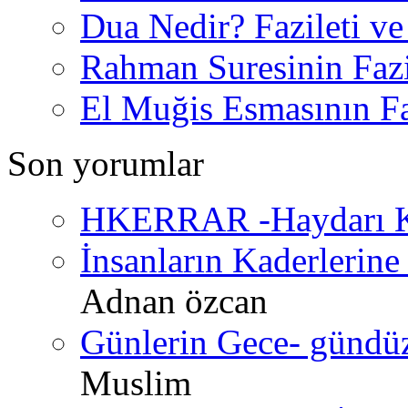
Dua Nedir? Fazileti ve
Rahman Suresinin Fazi
El Muğis Esmasının Faz
Son yorumlar
HKERRAR -Haydarı Ke
İnsanların Kaderlerine 
Adnan özcan
Günlerin Gece- gündüz 
Muslim