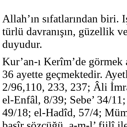
Allah’ın sıfatlarından biri. I
türlü davranışın, güzellik ve
duyudur.
Kur’an-ı Kerîm’de görmek 
36 ayette geçmektedir. Ayet
2/96,110, 233, 237; Âli İmr
el-Enfâl, 8/39; Sebe’ 34/11;
49/18; el-Hadîd, 57/4; Müm
basîr sözcüğü, a-m-l’ fiilî il