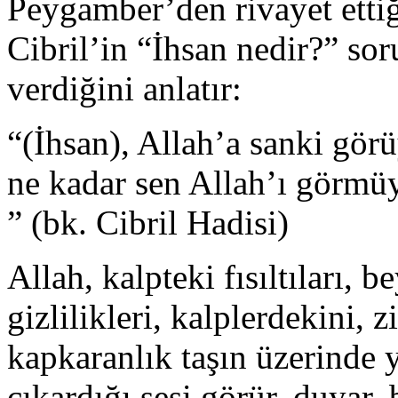
Peygamber’den rivayet ettiğ
Cibril’in “İhsan nedir?” so
verdiğini anlatır:
“(İhsan), Allah’a sanki gör
ne kadar sen Allah’ı görmüy
” (bk. Cibril Hadisi)
Allah, kalpteki fısıltıları, 
gizlilikleri, kalplerdekini, z
kapkaranlık taşın üzerinde 
çıkardığı sesi görür, duyar, b