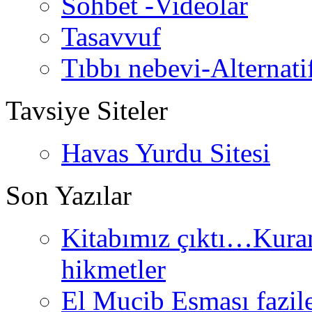
Sohbet -Videolar
Tasavvuf
Tıbbı nebevi-Alternati
Tavsiye Siteler
Havas Yurdu Sitesi
Son Yazılar
Kitabımız çıktı…Kurand
hikmetler
El Mucib Esması fazilet