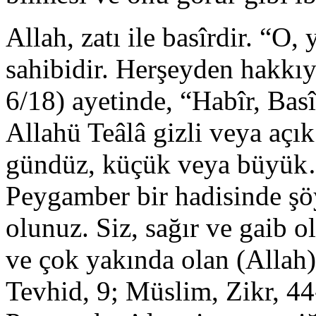
Allah, zatı ile basîrdir. “
sahibidir. Herşeyden hakkıy
6/18) ayetinde, “Habîr, Basî
Allahü Teâlâ gizli veya açık
gündüz, küçük veya büyük… 
Peygamber bir hadisinde şö
olunuz. Siz, sağır ve gaib o
ve çok yakında olan (Allah)
Tevhid, 9; Müslim, Zikr, 