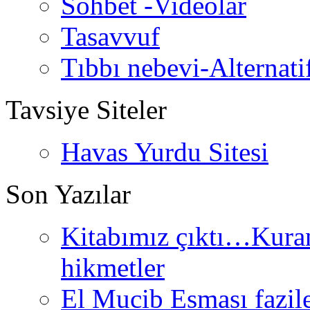
Sohbet -Videolar
Tasavvuf
Tıbbı nebevi-Alternati
Tavsiye Siteler
Havas Yurdu Sitesi
Son Yazılar
Kitabımız çıktı…Kurand
hikmetler
El Mucib Esması fazilet