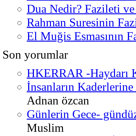
Dua Nedir? Fazileti ve
Rahman Suresinin Fazi
El Muğis Esmasının Faz
Son yorumlar
HKERRAR -Haydarı Ke
İnsanların Kaderlerine 
Adnan özcan
Günlerin Gece- gündüz 
Muslim