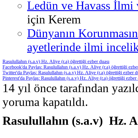
Ledün ve Havass İlmi 
için
Kerem
Dünyanın Korunmasın
ayetlerinde ilmi incelik
Rasulullahın (s.a.v) Hz. Aliye (r.a) öğrettiği ezber duası
Facebook'da Paylaş: Rasulullahın (s.a.v) Hz. Aliye (r.a) öğrettiği ezbe
Twitter'da Paylaş: Rasulullahın (s.a.v) Hz. Aliye (r.a) öğrettiği ezber d
Pinterest'da Paylaş: Rasulullahın (s.a.v) Hz. Aliye (r.a) öğrettiği ezber
14 yıl önce tarafından yazı
yoruma kapatıldı.
Rasulullahın (s.a.v) Hz. Al