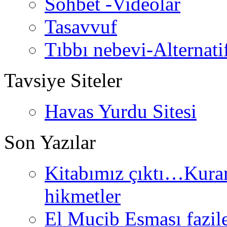
Sohbet -Videolar
Tasavvuf
Tıbbı nebevi-Alternati
Tavsiye Siteler
Havas Yurdu Sitesi
Son Yazılar
Kitabımız çıktı…Kurand
hikmetler
El Mucib Esması fazilet