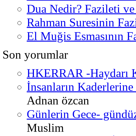
Dua Nedir? Fazileti ve
Rahman Suresinin Fazi
El Muğis Esmasının Faz
Son yorumlar
HKERRAR -Haydarı Ke
İnsanların Kaderlerine 
Adnan özcan
Günlerin Gece- gündüz 
Muslim