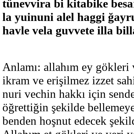
tünevvira bi kitabike besar
la yuinuni alel haggi ğayru
havle vela guvvete illa bill
Anlamı: allahım ey gökleri 
ikram ve erişilmez izzet sah
nuri vechin hakkı için send
öğrettiğin şekilde bellemey
benden hoşnut edecek şekil