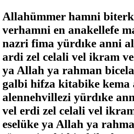
Allahümmer hamni biterki
verhamni en anakellefe m
nazri fima yürdıke anni 
ardi zel celali vel ikram ve
ya Allah ya rahman bicela
galbi hifza kitabike kema
alennehvillezi yürdıke a
vel erdi zel celali vel ikra
eselüke ya Allah ya rahman