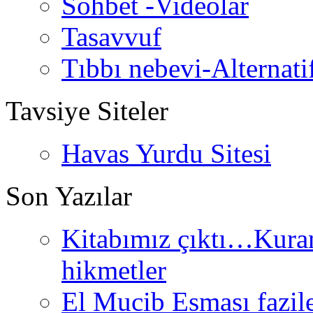
Sohbet -Videolar
Tasavvuf
Tıbbı nebevi-Alternati
Tavsiye Siteler
Havas Yurdu Sitesi
Son Yazılar
Kitabımız çıktı…Kurand
hikmetler
El Mucib Esması fazilet