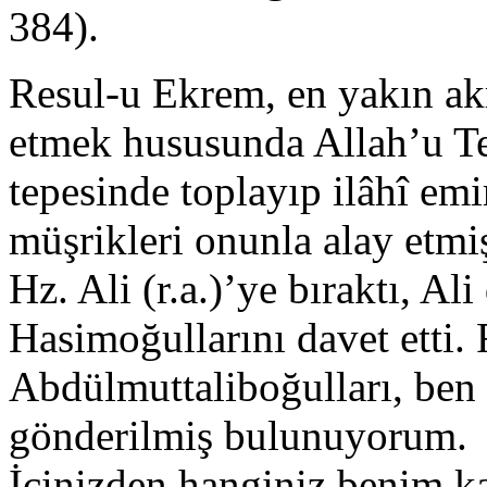
384).
Resul-u Ekrem, en yakın ak
etmek hususunda Allah’u Teâ
tepesinde toplayıp ilâhî emi
müşrikleri onunla alay etmiş
Hz. Ali (r.a.)’ye bıraktı, Ali
Hasimoğullarını davet etti.
Abdülmuttaliboğulları, ben 
gönderilmiş bulunuyorum.
İçinizden hanginiz benim k