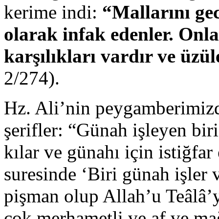
kerime indi:
“Mallarını gec
olarak infak edenler. Onla
karşılıkları vardır ve üzül
2/274).
Hz. Ali’nin peygamberimizde
şerifler: “Günah işleyen bir
kılar ve günahı için istiğfa
suresinde ‘Biri günah işler
pişman olup Allah’u Teâlâ’ya
çok merhametli ve af ve mağ