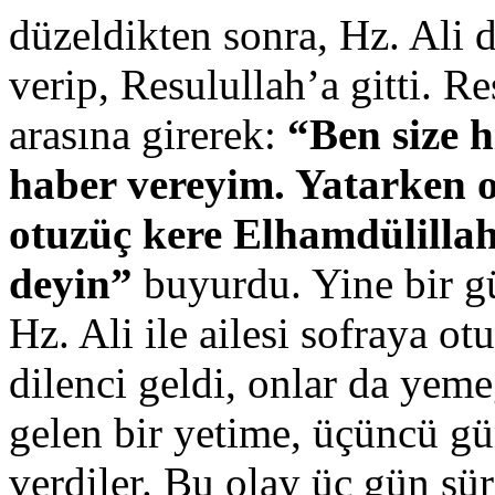
düzeldikten sonra, Hz. Ali 
verip, Resulullah’a gitti. R
arasına girerek:
“Ben size h
haber vereyim. Yatarken o
otuzüç kere Elhamdülillah
deyin”
buyurdu. Yine bir g
Hz. Ali ile ailesi sofraya ot
dilenci geldi, onlar da yeme
gelen bir yetime, üçüncü gü
verdiler. Bu olay üç gün sü