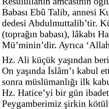
Resulullahın amcasının oğlu
Babası Ebû Talib, annesi Ku
dedesi Abdulmuttalib’tir. 
(toprağın babası), lâkabı H
Mü’minin’dir. Ayrıca ‘Allah’
Hz. Ali küçük yaşından ber
On yaşında İslâm’ı kabul et
sonra müslümanlığı ilk kab
Hz. Hatice’yi bir gün ibade
Peygamberimiz şirkin kötül