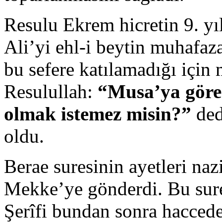
Resulu Ekrem hicretin 9. yı
Ali’yi ehl-i beytin muhafaz
bu sefere katılamadığı için
Resulullah:
“Musa’ya göre 
olmak istemez misin?”
ded
oldu.
Berae suresinin ayetleri naz
Mekke’ye gönderdi. Bu suret
Şerîfi bundan sonra haccede