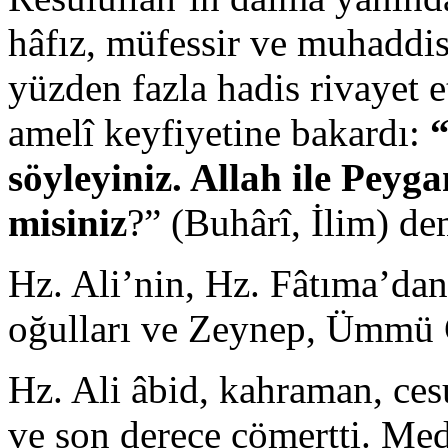
hâfız, müfessir ve muhaddi
yüzden fazla hadis rivayet 
amelî keyfiyetine bakardı:
“
söyleyiniz. Allah ile Peyga
misiniz
?” (Buhârî, İlim) dem
Hz. Ali’nin, Hz. Fâtıma’da
oğulları ve Zeynep, Ümmü G
Hz. Ali âbid, kahraman, cesu
ve son derece cömertti. M