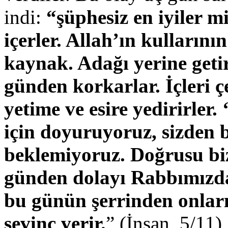
indi:
“şüphesiz en iyiler m
içerler. Allah’ın kullarının
kaynak. Adağı yerine getir
günden korkarlar. İçleri ç
yetime ve esire yedirirler. 
için doyuruyoruz, sizden b
beklemiyoruz. Doğrusu biz
günden dolayı Rabbımızda
bu günün şerrinden onları
sevinç verir.
” (İnsan, 5/11)