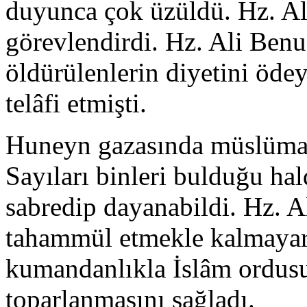
duyunca çok üzüldü. Hz. Ali’
görevlendirdi. Hz. Ali Ben
öldürülenlerin diyetini ödey
telâfi etmişti.
Huneyn gazasında müslümanl
Sayıları binleri bulduğu hal
sabredip dayanabildi. Hz. Al
tahammül etmekle kalmayara
kumandanlıkla İslâm ordus
toparlanmasını sağladı.