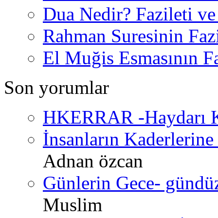
Dua Nedir? Fazileti ve
Rahman Suresinin Fazi
El Muğis Esmasının Faz
Son yorumlar
HKERRAR -Haydarı Ke
İnsanların Kaderlerine 
Adnan özcan
Günlerin Gece- gündüz 
Muslim