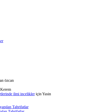
ler
an özcan
n
Kerem
rinde ilmi incelikler
için
Yasin
apılan Tahrifatlar
lan Tahrifatlar