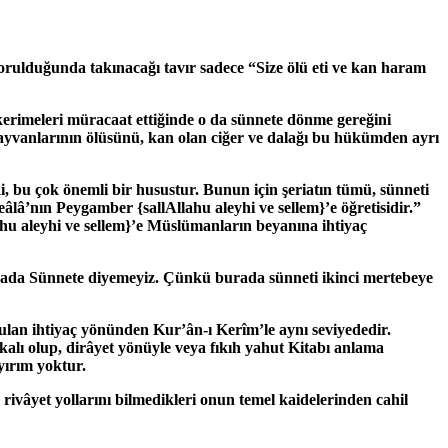
orulduğunda takınacağı tavır sadece “Size ölü eti ve kan haram
 kerimeleri müracaat ettiğinde o da sünnete dönme gereğini
hayvanlarının ölüsünü, kan olan ciğer ve dalağı bu hükümden ayrı
, bu çok önemli bir husustur. Bunun için şeriatın tümü, sünneti
 Teâlâ’nın Peygamber
{sallAllahu aleyhi ve sellem}
’e öğretisidir.”
ahu aleyhi ve sellem}
’e Müslümanların beyanına ihtiyaç
nrada Sünnete diyemeyiz. Çünkü burada sünneti ikinci mertebeye
ulan ihtiyaç yönünden Kur’ân-ı Kerîm’le aynı seviyededir.
akalı olup, dirâyet yönüyle veya fıkıh yahut Kitabı anlama
yırım yoktur.
in rivâyet yollarını bilmedikleri onun temel kaidelerinden cahil