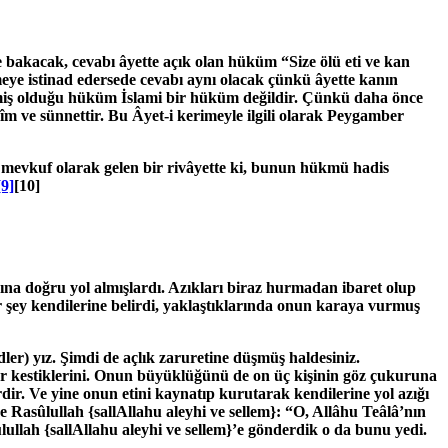
e bakacak, cevabı âyette açık olan hüküm “Size ölü eti ve kan
eye istinad edersede cevabı aynı olacak çünkü âyette kanın
ermiş olduğu hüküm İslami bir hüküm değildir. Çünkü daha önce
îm ve sünnettir. Bu Âyet-i kerimeyle ilgili olarak Peygamber
e mevkuf olarak gelen bir rivâyette ki, bunun hükmü hadis
[9]
[10]
ına doğru yol almışlardı. Azıkları biraz hurmadan ibaret olup
 şey kendilerine belirdi, yaklaştıklarında onun karaya vurmuş
er) yız. Şimdi de açlık zaruretine düşmüş haldesiniz.
ar kestiklerini. Onun büyüklüğünü de on üç kişinin göz çukuruna
erdir. Ve yine onun etini kaynatıp kurutarak kendilerine yol azığı
ne Rasûlullah
{sallAllahu aleyhi ve sellem}
: “O, Allâhu Teâlâ’nın
ûlullah
{sallAllahu aleyhi ve sellem}
’e gönderdik o da bunu yedi.