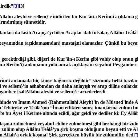
dirdik”
[3]
[3]
lAllahu aleyhi ve sellem}
’e indirilen bu Kur’ân-ı Kerîm-i açıklama g
arındırılmış sünnetidir.
ları da fasih Arapça’yı bilen Araplar dahi olsalar, Allâhu Teâlâ 
 beyanından (açıklamasından) mustağni olamazlar. Çünkü bu bey
 gerektirdiği gibi, diğeri de Kur’ân-ı Kerîm gibi vahiy olup onun
’ân-ı Kerîm’i) anlamanın yolu ancak açıklayanı veyahut Peygamber
 Kerîm’i anlamada hiç kimse bağımsız değildir” sözümüz belki bazıla
i ve sellem}
’in ashabından da daha anlayışlı ve arap diline onlard
eygamber
{sallAllahu aleyhi ve sellem}
’e arzederlerdi.
ihinde ve İmam Ahmed
{Rahmetullahi Aleyh}
’
in de Müsned’inde 
 Tebâreke ve Teâlâ’nın “İman ettikten sonra imanlarına zulum bul
 bu Âyet-i Kerime altında ezildi, ağır geldi ve dediler ki: Ey All
daşına zulmetmesi veyahut ehline zulmetmesi gibi herhangi bir zu
ük zulüm olup Allâhu Teâlâ’ya şirk koşma olduğunu beyan etti ve
kın Allah’a ortak koşma! Şirk gerçekten büyük bir zulümdür, dedi”