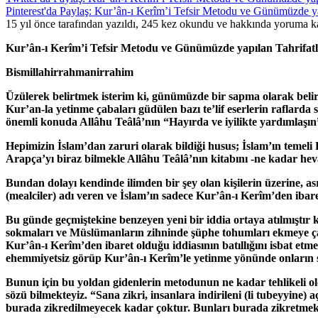
Pinterest'da Paylaş: Kur’ân-ı Kerîm’i Tefsir Metodu ve Günümüzde ya
15 yıl önce tarafından yazıldı, 245 kez okundu ve hakkında
yoruma ka
Kur’ân-ı Kerîm’i Tefsir Metodu ve Günümüzde yapılan Tahrifat
Bismillahirrahmanirrahim
Üzülerek belirtmek isterim ki, günümüzde bir sapma olarak beliren
Kur’an-la yetinme çabaları güdülen bazı te’lif eserlerin raflarda 
önemli konuda Allâhu Teâlâ’nın “Hayırda ve iyilikte yardımlaşın
Hepimizin İslam’dan zaruri olarak bildiği husus; İslam’ın teme
Arapça’yı biraz bilmekle Allâhu Teâlâ’nın kitabını -ne kadar heva
Bundan dolayı kendinde ilimden bir şey olan kişilerin üzerine, a
(mealciler) adı veren ve İslam’ın sadece Kur’ân-ı Kerîm’den ibare
Bu günde geçmiştekine benzeyen yeni bir iddia ortaya atılmıştır
sokmaları ve Müslümanların zihninde şüphe tohumları ekmeye çalı
Kur’ân-ı Kerîm’den ibaret olduğu iddiasının batıllığını isbat etme
ehemmiyetsiz görüp Kur’ân-ı Kerîm’le yetinme yönünde onların s
Bunun için bu yoldan gidenlerin metodunun ne kadar tehlikeli o
sözü bilmekteyiz. “Sana zikri, insanlara indirileni (li tubeyyine) 
burada zikredilmeyecek kadar çoktur. Bunları burada zikretme