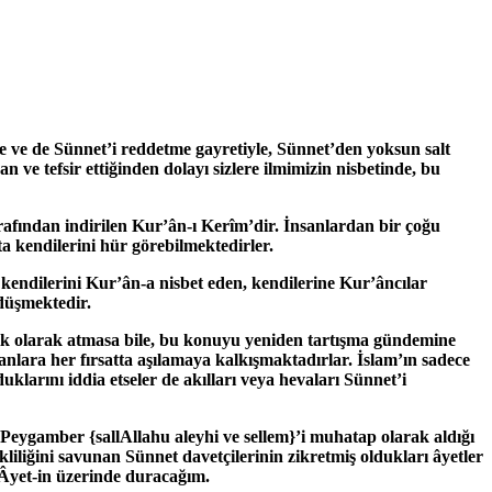
rle ve de Sünnet’i reddetme gayretiyle, Sünnet’den yoksun salt
 ve tefsir ettiğinden dolayı sizlere ilmimizin nisbetinde, bu
arafından indirilen Kur’ân-ı Kerîm’dir. İnsanlardan bir çoğu
a kendilerini hür görebilmektedirler.
 kendilerini Kur’ân-a nisbet eden, kendilerine Kur’âncılar
 düşmektedir.
açık olarak atmasa bile, bu konuyu yeniden tartışma gündemine
lara her fırsatta aşılamaya kalkışmaktadırlar. İslam’ın sadece
klarını iddia etseler de akılları veya hevaları Sünnet’i
ın Peygamber
{sallAllahu aleyhi ve sellem}
’i muhatap olarak aldığı
liliğini savunan Sünnet davetçilerinin zikretmiş oldukları âyetler
Âyet-in üzerinde duracağım.