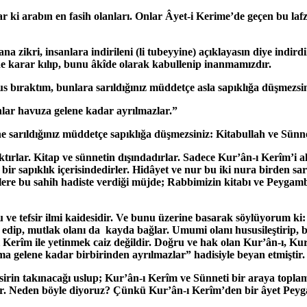
lar ki arabın en fasih olanları. Onlar Âyet-i Kerime’de geçen bu 
ana zikri, insanlara indirileni (li tubeyyine) açıklayasın diye in
e karar kılıp, bunu âkîde olarak kabullenip inanmamızdır.
sus bıraktım, bunlara sarıldığınız müddetçe asla sapıklığa düşmezs
nlar havuza gelene kadar ayrılmazlar.”
sine sarıldığınız müddetçe sapıklığa düşmezsiniz: Kitabullah ve Sünn
ktırlar. Kitap ve sünnetin dışındadırlar. Sadece Kur’ân-ı Kerîm’i 
bir sapıklık içerisindedirler. Hidâyet ve nur bu iki nura birden s
lere bu sahih hadiste verdiği müjde; Rabbimizin kitabı ve Peyga
lu ve tefsir ilmi kaidesidir. Ve bunu üzerine basarak söylüyorum ki
l edip, mutlak olanı da kayda bağlar. Umumi olanı hususileştirip
-ı Kerîm ile yetinmek caiz değildir. Doğru ve hak olan Kur’ân-ı, K
ma gelene kadar birbirinden ayrılmazlar” hadisiyle beyan etmiştir.
ssirin takınacağı uslup; Kur’ân-ı Kerîm ve Sünneti bir araya topla
idir. Neden böyle diyoruz? Çünkü Kur’ân-ı Kerîm’den bir âyet Pe