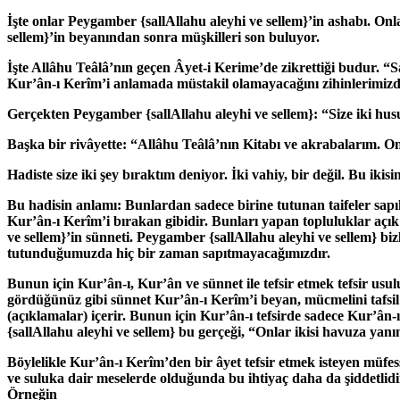
İşte onlar Peygamber
{sallAllahu aleyhi ve sellem}
’in ashabı. On
sellem}
’in beyanından sonra müşkilleri son buluyor.
İşte Allâhu Teâlâ’nın geçen Âyet-i Kerime’de zikrettiği budur. “S
Kur’ân-ı Kerîm’i anlamada müstakil olamayacağını zihinlerimizd
Gerçekten Peygamber
{sallAllahu aleyhi ve sellem}
: “Size iki hu
Başka bir rivâyette: “Allâhu Teâlâ’nın Kitabı ve akrabalarım. O
Hadiste size iki şey bıraktım deniyor. İki vahiy, bir değil. Bu iki
Bu hadisin anlamı: Bunlardan sadece birine tutunan taifeler sapı
Kur’ân-ı Kerîm’i bırakan gibidir. Bunları yapan topluluklar açık 
ve sellem}
’in sünneti. Peygamber
{sallAllahu aleyhi ve sellem}
biz
tutunduğumuzda hiç bir zaman sapıtmayacağımızdır.
Bunun için Kur’ân-ı, Kur’ân ve sünnet ile tefsir etmek tefsir usu
gördüğünüz gibi sünnet Kur’ân-ı Kerîm’i beyan, mücmelini tafsi
(açıklamalar) içerir. Bunun için Kur’ân-ı tefsirde sadece Kur’ân
{sallAllahu aleyhi ve sellem}
bu gerçeği, “Onlar ikisi havuza yanı
Böylelikle Kur’ân-ı Kerîm’den bir âyet tefsir etmek isteyen müfe
ve suluka dair meselerde olduğunda bu ihtiyaç daha da şiddetl
Örneğin