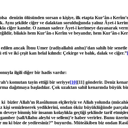
 olsa denizin ölüsünden sorsan o kişiye, ilk etapta Kur’ân-ı Kerîm’
. Aynı şekilde ciğer ve dalaktan sorulduğunda yalnız Âyet-i kerim
dalakla ciğer kandır. O zaman sadece Âyet-i kerimeye dayanarak v
değildir, bilakis hem Kur’ân-ı Kerîm ve beyandır, hem Kur’ân-ı Ker
z edilen ancak İbnu Umer
{radiyallahü anhu}
’dan sahih bir senetl
eti ve iki çeşit kan helal kılındı: Çekirge ve balık, dalak ve ciğer.”
yla ilgili diğer bir hadis vardır:
h’ı komutan tayin ettiği bir seriyye
[10]
[11] gönderir. Deniz kenar
urma dağıtmaya başladılar. Çok uzaktan sahil kenarında büyük bir
 bizler Allah’ın Rasûlunun elçileriyiz ve Allah yolunda (mücahidl
z kişi semizlenerek yediklerini, ondan öküz büyüklüğünde parçal
n deveye binmiş bir insanın kolaylıkla geçtiği şeklinde tarif etmişl
Peygamber
{sallAllahu aleyhi ve sellem}
’e haber verirler. Bunu üzeri
y var mı ki bize de yediresiniz?” buyurdu. Müteâkiben biz ondan Ras