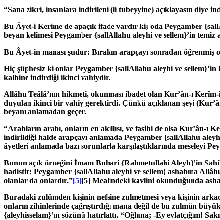
“Sana zikri, insanlara indirileni (li tubeyyine) açıklayasın diye in
Bu Âyet-i Kerime de apaçık ifade vardır ki; oda Peygamber
{sal
beyan kelimesi Peygamber
{sallAllahu aleyhi ve sellem}
’in temiz 
Bu Âyet-in manası şudur: Bırakın arapçayı sonradan öğrenmiş olan
Hiç şüphesiz ki onlar Peygamber
{sallAllahu aleyhi ve sellem}
’in
kalbine indirdiği ikinci vahiydir.
Allâhu Teâlâ’nın hikmeti, okunması ibadet olan Kur’ân-ı Kerîm-i
duyulan ikinci bir vahiy gerektirdi. Çünkü açıklanan şeyi (Kur
beyanı anlamadan geçer.
“Arabların arabı, onların en akıllısı, ve fasihi de olsa Kur’ân-ı
indirildiği halde arapçayı anlamada Peygamber
{sallAllahu aleyh
âyetleri anlamada bazı sorunlarla karşılaştıklarında meseleyi P
Bunun açık örneğini İmam Buhari
{Rahmetullahi Aleyh}
’
in Sah
hadistir: Peygamber
{sallAllahu aleyhi ve sellem}
ashabına Allâhu
olanlar da onlardır.”
[5]
[5] Mealindeki kavlini okunduğunda ashabı
Buradaki zulümden kişinin nefsine zulmetmesi veya kişinin arka
onların zihinlerinde çağrıştırdığı mana değil de bu zulmün büy
{
aleyhisselam}
’ın sözünü hatırlattı. “Oğluna; -Ey evlatçığım! Sa