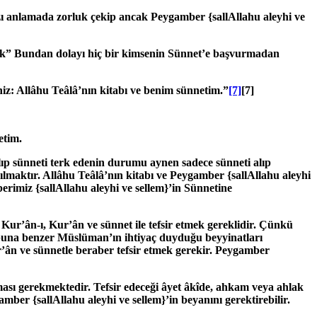
lafzı anlamada zorluk çekip ancak Peygamber
{sallAllahu aleyhi ve
dirdik” Bundan dolayı hiç bir kimsenin Sünnet’e başvurmadan
iniz: Allâhu Teâlâ’nın kitabı ve benim sünnetim.”
[7]
[7]
etim.
alıp sünneti terk edenin durumu aynen sadece sünneti alıp
arılmaktır. Allâhu Teâlâ’nın kitabı ve Peygamber
{sallAllahu aleyhi
mberimiz
{sallAllahu aleyhi ve sellem}
’in Sünnetine
: Kur’ân-ı, Kur’ân ve sünnet ile tefsir etmek gereklidir. Çünkü
, buna benzer Müslüman’ın ihtiyaç duyduğu beyyinatları
ur’ân ve sünnetle beraber tefsir etmek gerekir. Peygamber
ması gerekmektedir. Tefsir edeceği âyet âkîde, ahkam veya ahlak
ygamber
{sallAllahu aleyhi ve sellem}
’in beyanını gerektirebilir.