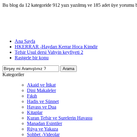
Bu blog da 12 kategoride 912 yazı yazılmış ve 185 adet üye yorumu 
Ana Sayfa
HKERRAR -Haydarı Kerrar Hoca Kimdir
Tefsir Usul dersi Vahyin keyfiyeti 2
Rastgele bir konu
Kategoriler
Akaid ve İtikat
Dini Makaleler
Fıkıh
Hadis ve Sünnet
Havass ve Dua
Kitaplar
Kuran Tefsir ve Surelerin Havassı
Manadan Esintiler
Rüya ve Yakaza
Sohbet -Videolar