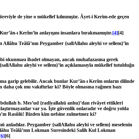
öreviyle de yine o mükellef kılınmıştır. Âyet-i Kerim-ede geçen
Kur’ân-ı Kerîm’in anlayışını insanlara bırakmamıştır.
[4]
[4]
an Allâhu Teâlâ’nın Peygamber
{sallAllahu aleyhi ve sellem}
’in
 gibi okunması ibadet olmayan, ancak muhafazasına gerek
{sallAllahu aleyhi ve sellem}
’in açıklamasıyla mükellef tutulduğu
rına garip gelebilir. Ancak bunlar Kur’ân-ı Kerîm onların dilinde
an daha çok mu vakıftırlar ki? Böyle olmasına rağmen bazı
Abdullah b. Mes’ud
{radiyallahü anhu}
’dan rivâyet ettikleri
aştırmayanlar var ya. İşte güvenlik onlaradır ve doğru yolda
âh’ın Rasûlü! Bizden kim nefsine zulmetmez ki?
lmü anladılar. Peygamber
{sallAllahu aleyhi ve sellem}
meselenin
 Allâhu Teâlâ’nın Lokman Suresindeki Salih Kul Lokman
[6]
[6]