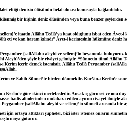
alet ettiği denizin ölüsünün helal olması konusuyla bağlantılıdır.
kilenmiş bir kişinin deniz ölüsünden veya buna benzer şeylerden s
 sellem}
’e itaatin Allâhu Teâlâ’ya itaat olduğunu isbat eden Âyet-i
ze ölü eti ve kan haram kılındı” Âyet-i kerimesinin hükmüne deniz 
ki Peygamber
{sallAllahu aleyhi ve sellem}
’in beyanında buluyoruz ki
hi Aleyh}
’
den şöyle bir rivâyet gelmiştir. “Sünnetin tümü Allâhu
ı Kerîm içerir demek istemiştir. Allâhu Teâlâ Peygamber
{sallAll
nşaAllah.
 Kerîm ve Sahih Sünnet’te birden dönmektir. Kur’ân-ı Kerîm’e so
n-ı Kerîm’e göre ikinci mertebededir. Ancak iş görmesi ve ona duy
hassıs hadis alimlerinden mulahaza edilen ayırım rivâyet ilmiyle al
yla Peygamber
{sallAllahu aleyhi ve sellem}
’in sünneti arasında bir a
neti için ortaya attıkları şüpheler, bizi ister istemez onların sünnet
 araştırmaya götürür.