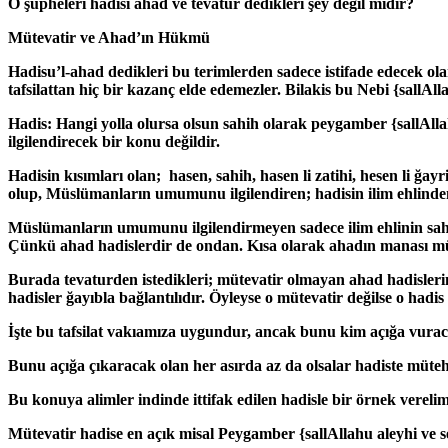
O şüpheleri hadisi ahad ve tevatür dedikleri şey değil midir?
Mütevatir ve Ahad’ın Hükmü
Hadisu’l-ahad dedikleri bu terimlerden sadece istifade edecek 
tafsilattan hiç bir kazanç elde edemezler. Bilakis bu Nebi
{sallAll
Hadis: Hangi yolla olursa olsun sahih olarak peygamber {sallAlla
ilgilendirecek bir konu değildir.
Hadisin kısımları olan; hasen, sahih, hasen li zatihi, hesen li ğayr
olup, Müslümanların umumunu ilgilendiren; hadisin ilim ehlinden 
Müslümanların umumunu ilgilendirmeyen sadece ilim ehlinin saha
Çünkü ahad hadislerdir de ondan. Kısa olarak ahadın manası mü
Burada tevaturden istedikleri; mütevatir olmayan ahad hadisleri
hadisler ğayıbla bağlantılıdır. Öyleyse o mütevatir değilse o hadis
İşte bu tafsilat vakıamıza uygundur, ancak bunu kim açığa vura
Bunu açığa çıkaracak olan her asırda az da olsalar hadiste müteh
Bu konuya alimler indinde ittifak edilen hadisle bir örnek verelim
Mütevatir hadise en açık misal Peygamber
{sallAllahu aleyhi ve 