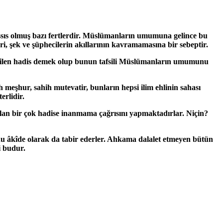
ssıs olmuş bazı fertlerdir. Müslümanların umumuna gelince bu
ri, şek ve şüphecilerin akıllarının kavramamasına bir sebeptir.
et edilen hadis demek olup bunun tafsili Müslümanların umumunu
ahih meşhur, sahih mutevatir, bunların hepsi ilim ehlinin sahası
erlidir.
lan bir çok hadise inanmama çağrısını yapmaktadırlar. Niçin?
nu âkîde olarak da tabir ederler. Ahkama dalalet etmeyen bütün
i budur.