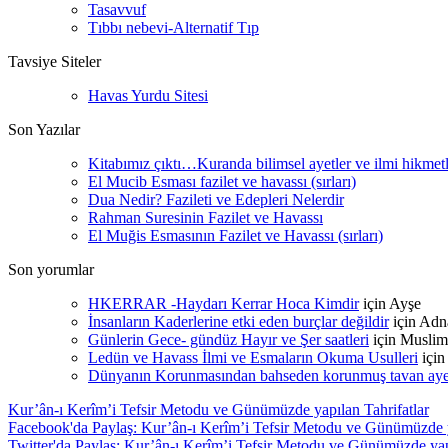
Tasavvuf
Tıbbı nebevi-Alternatif Tıp
Tavsiye Siteler
Havas Yurdu Sitesi
Son Yazılar
Kitabımız çıktı…Kuranda bilimsel ayetler ve ilmi hikmet
El Mucib Esması fazilet ve havassı (sırları)
Dua Nedir? Fazileti ve Edepleri Nelerdir
Rahman Suresinin Fazilet ve Havassı
El Muğis Esmasının Fazilet ve Havassı (sırları)
Son yorumlar
HKERRAR -Haydarı Kerrar Hoca Kimdir
için
Ayşe
İnsanların Kaderlerine etki eden burçlar değildir
için
Adn
Günlerin Gece- gündüz Hayır ve Şer saatleri
için
Muslim
Ledün ve Havass İlmi ve Esmaların Okuma Usulleri
içi
Dünyanın Korunmasından bahseden korunmuş tavan ayetle
Kur’ân-ı Kerîm’i Tefsir Metodu ve Günümüzde yapılan Tahrifatlar
Facebook'da Paylaş: Kur’ân-ı Kerîm’i Tefsir Metodu ve Günümüzde y
Twitter'da Paylaş: Kur’ân-ı Kerîm’i Tefsir Metodu ve Günümüzde yapı