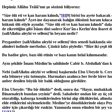
Hepimiz Allâhu Teâlâ’nın şu sözünü biliyoruz:
“Size ölü eti ve kan haram kılındı,”
[8]
[9] birisi bu ayete bakacak
haram kılındı” Âyet-ine dayanarak balığın ölüsünü haram kılacak
hükmü ölü etiyle aynıdır. “Size ölü eti ve kan haram kılındı” 
de zikrettiğim gibi İslam dini sadece Kur’ân-ı Kerîm’den ibaret 
{sallAllahu aleyhi ve sellem}
’in beyanı nedir?
Peygamber
{sallAllahu aleyhi ve sellem}
’den senedi hakkında sö
alimleri indinde merfudur. Çünkü lafzı şöyledir: “Bize iki çeşit ölü 
Bu hadise göre, bazı ölü etinin ve bazı kanın helal kılınmasıdır.
Aynı şekilde İmam Müslim’in sahihinde Cabir b. Abdullah’dan konu
Nebi
{sallAllahu aleyhi ve sellem}
başlarında Ebu Ubeyde b. Cerra
oda bitmeye yüz tutmuştu. Hurmaları azalınca her ferde birer h
anber denilen büyük bir balık olduğunu gördüler.
Ebu Ubeyde: “Bu bir ölüdür” dedi, sonra da: “Hayır, muhakkak ki
Binaenaleyh bundan yeyiniz” dedi. Sahabeler ondan bir ay üç yü
oturabilip, kaburga kemiklerinden birini alıp diktiklerini, altında
elde ettiklerini söylemektedir. Medine’ye döndüklerinde olayı 
sizler için çıkardığı bir rızıktır. Yanınızda onun etinden bir şe
[11]
[12]