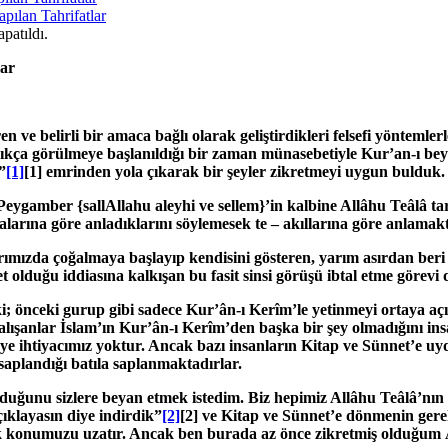
pılan Tahrifatlar
patıldı.
lar
 ve belirli bir amaca bağlı olarak geliştirdikleri felsefi yöntemle
sıkça görülmeye başlanıldığı bir zaman münasebetiyle Kur’an-ı beyan
”
[1]
[1] emrinden yola çıkarak bir şeyler zikretmeyi uygun bulduk.
li Peygamber
{sallAllahu aleyhi ve sellem}
’in kalbine Allâhu Teâlâ t
larına göre anladıklarını söylemesek te – akıllarına göre anlamakt
srımızda çoğalmaya başlayıp kendisini gösteren, yarım asırdan beri
t olduğu iddiasına kalkışan bu fasit sinsi görüşü ibtal etme görevi
 ki; önceki gurup gibi sadece Kur’ân-ı Kerîm’le yetinmeyi ortaya 
şanlar İslam’ın Kur’ân-ı Kerîm’den başka bir şey olmadığını insan
ye ihtiyacımız yoktur. Ancak bazı insanların Kitap ve Sünnet’e uydu
aplandığı batıla saplanmaktadırlar.
lduğunu sizlere beyan etmek istedim. Biz hepimiz Allâhu Teâlâ’n
açıklayasın diye indirdik”
[2]
[2] ve Kitap ve Sünnet’e dönmenin gerek
k konumuzu uzatır. Ancak ben burada az önce zikretmiş olduğum 