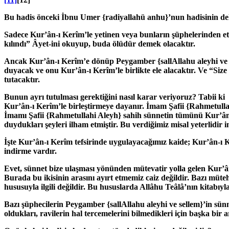
Bu hadis önceki İbnu Umer
{radiyallahü anhu}
’nun hadisinin del
Sadece Kur’ân-ı Kerîm’le yetinen veya bunların şüphelerinden et
kılındı” Âyet-ini okuyup, buda ölüdür demek olacaktır.
Ancak Kur’ân-ı Kerîm’e dönüp Peygamber
{sallAllahu aleyhi ve
duyacak ve onu Kur’ân-ı Kerîm’le birlikte ele alacaktır. Ve “Si
tutacaktır.
Bunun ayrı tutulması gerektiğini nasıl karar veriyoruz? Tabii 
Kur’ân-ı Kerîm’le birleştirmeye dayanır. İmam Şafii
{Rahmetulla
İmamı Şafii
{Rahmetullahi Aleyh}
sahih sünnetin tümünü Kur’ân-
duydukları şeyleri ilham etmiştir. Bu verdiğimiz misal yeterlidir i
İşte Kur’ân-ı Kerîm tefsirinde uygulayacağımız kaide; Kur’ân-ı
indirme vardır.
Evet, sünnet bize ulaşması yönünden mütevatir yolla gelen Kur’â
Burada bu ikisinin arasını ayırt etmemiz caiz değildir. Bazı müte
hususuyla ilgili değildir. Bu hususlarda Allâhu Teâlâ’nın kitabı
Bazı şüphecilerin Peygamber
{sallAllahu aleyhi ve sellem}
’in sün
oldukları, ravilerin hal tercemelerini bilmedikleri için başka bir