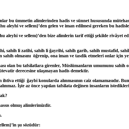
olanlar bu ümmetin alimlerinden hadis ve sünnet hususunda müteha
ahu aleyhi ve sellem}
’den gelen ve iman edilmesi gereken bu hadisle
hu aleyhi ve sellem}’den bize alimlerin tarif ettiği şekilde rivây
ihi, sahih li zatihi, sahih li ğayrihi, sahih garib, sahih mustafid, s
sahih olmasını öğrenip, ona iman ve tasdik etmeleri onlar için yet
sı olan bu tafsilatlara girenler, Müslümanların umumunu sahih o
tevatir derecesine ulaşmayan hadis demektir.
n ihtiva ettiği ğaybi konularda alınmasının caiz olamamasıdır. Bu
 alınmaz. İşte az önce yapılan tafsilata değinen insanların istedikler
cak?
assıs olmuş alimlerimizdir.
.
sellem}
’in şu sözüdür: