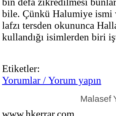
bin defa zikredilmesi bunlar
bile. Çünkü Halumiye ismi v
lafzı tersden okununca Halla 
kullandığı isimlerden biri 
Etiketler:
Yorumlar / Yorum yapın
Malasef 
www.hkerrar.com