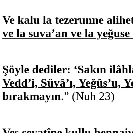
Ve kalu la tezerunne alih
ve la suva’an ve la yeğuse
Şöyle dediler: ‘Sakın ilâh
Vedd’i, Süvâ’ı, Yeğûs’u, Y
bırakmayın
.” (Nuh 23)
Veş şeyatîne kullu
bennaiv