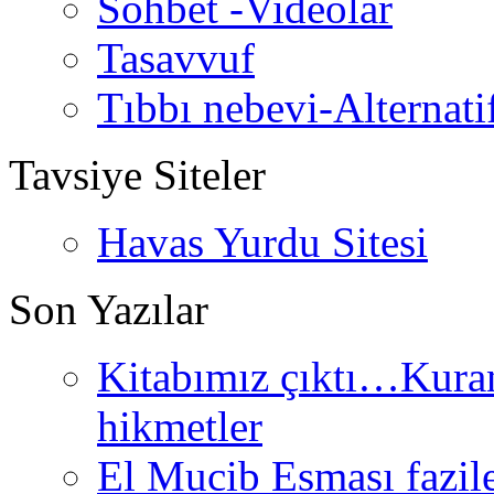
Sohbet -Videolar
Tasavvuf
Tıbbı nebevi-Alternati
Tavsiye Siteler
Havas Yurdu Sitesi
Son Yazılar
Kitabımız çıktı…Kurand
hikmetler
El Mucib Esması fazilet