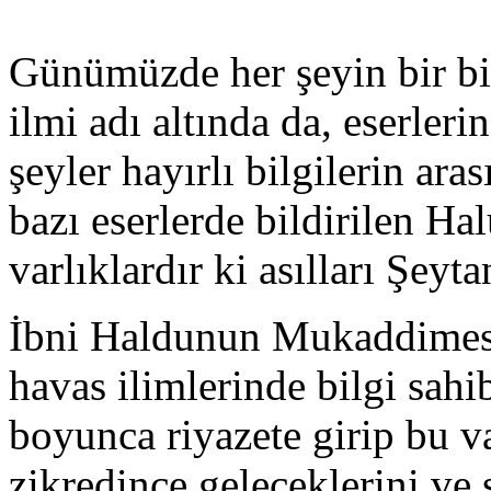
Günümüzde her şeyin bir bir
ilmi adı altında da, eserleri
şeyler hayırlı bilgilerin ara
bazı eserlerde bildirilen Ha
varlıklardır ki asılları Şeyt
İbni Haldunun Mukaddimesin
havas ilimlerinde bilgi sahi
boyunca riyazete girip bu va
zikredince geleceklerini ve 