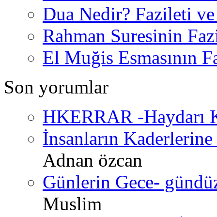
Dua Nedir? Fazileti ve
Rahman Suresinin Fazi
El Muğis Esmasının Faz
Son yorumlar
HKERRAR -Haydarı Ke
İnsanların Kaderlerine 
Adnan özcan
Günlerin Gece- gündüz 
Muslim