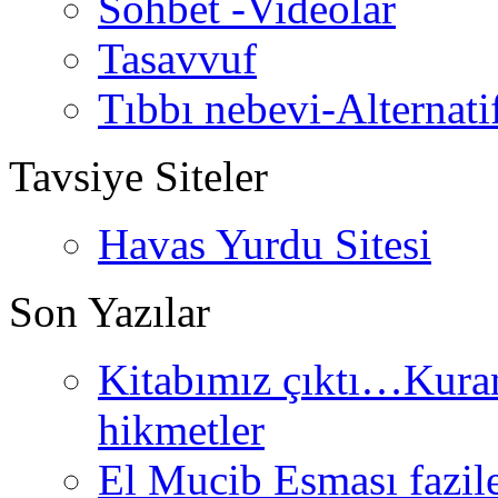
Sohbet -Videolar
Tasavvuf
Tıbbı nebevi-Alternati
Tavsiye Siteler
Havas Yurdu Sitesi
Son Yazılar
Kitabımız çıktı…Kurand
hikmetler
El Mucib Esması fazilet