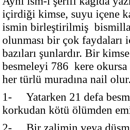
Aynı ism-i şerifi kağıda ya
içirdiği kimse, suyu içene k
ismin birleştirilmiş bismil
olunması bir çok faydaları i
bazıları şunlardır. Bir kims
besmeleyi 786 kere okursa
her türlü muradına nail olur
1- Yatarken 21 defa besmel
korkudan kötü ölümden emi
2- Bir zalimin veya düşma