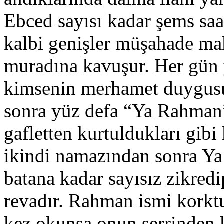
Ebced sayısı kadar şems saa
kalbi genişler müşahade ma
muradına kavuşur. Her gün
kimsenin merhamet duygusu
sonra yüz defa “Ya Rahman”
gafletten kurtuldukları gibi
ikindi namazından sonra Y
batana kadar sayısız zikredi
revadır. Rahman ismi korkt
kez okunsa onun şerrinden 