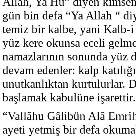
Allah, Ya Hu” diyen kimseni
gün bin defa “Ya Allah “ d
temiz bir kalbe, yani Kalb-i
yüz kere okunsa eceli gelme
namazlarının sonunda yüz d
devam edenler: kalp katılığ
unutkanlıktan kurtulurlar.
başlamak kabulüne işarettir.
“Vallâhu Gâlibün Alâ Emrih
ayeti yetmiş bir defa okumak