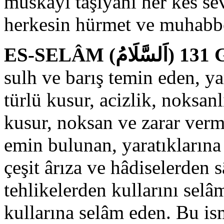
muskayı taşıyanı her kes se
herkesin hürmet ve muhabbe
ES-S
sulh ve barış temin eden, yar
türlü kusur, acizlik, noksan
kusur, noksan ve zarar ver
emin bulunan, yaratıklarına
çeşit ârıza ve hâdiselerden s
tehlikelerden kullarını selâ
kullarına selâm eden. Bu ism