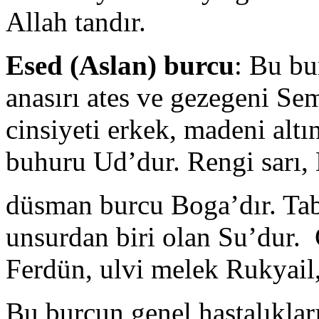
Allah tandır.
Esed (Aslan) burcu
: Bu bu
anasırı ates ve gezegeni Se
cinsiyeti erkek, madeni alt
buhuru Ud’dur. Rengi sarı, 
düsman burcu Boga’dır. Tabi
unsurdan biri olan Su’dur.
Ferdün, ulvi melek Rukyail,
Bu burcun genel hastalıkları