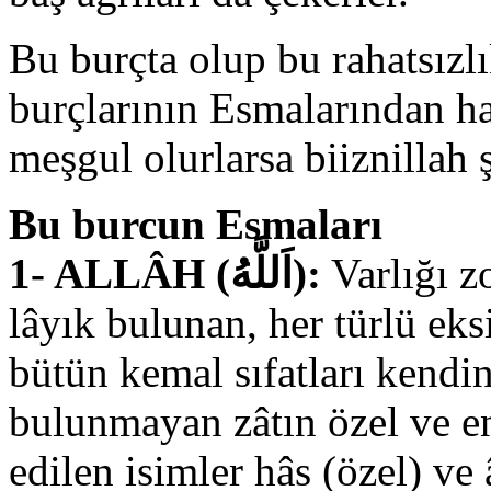
Bu burçta olup bu rahatsızlı
burçlarının Esmalarından ha
meşgul olurlarsa biiznillah ş
Bu burcun Esmaları
1- ALLÂH (اَللَّهُ):
Varlığı z
lâyık bulunan, her türlü eks
bütün kemal sıfatları kendin
bulunmayan zâtın özel ve en
edilen isimler hâs (özel) ve