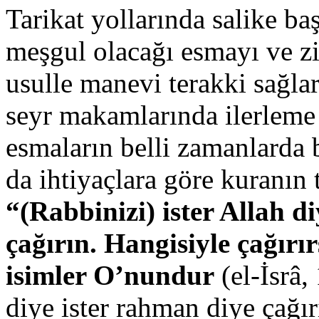
Tarikat yollarında salike b
meşgul olacağı esmayı ve zik
usulle manevi terakki sağlar
seyr makamlarında ilerleme 
esmaların belli zamanlarda b
da ihtiyaçlara göre kuranın 
“(Rabbinizi) ister Allah d
çağırın. Hangisiyle çağırır
isimler O’nundur
(el-İsrâ,
diye ister rahman diye çağır