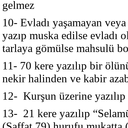
gelmez
10- Evladı yaşamayan veya
yazıp muska edilse evladı ol
tarlaya gömülse mahsulü bol
11- 70 kere yazılıp bir ölü
nekir halinden ve kabir aza
12- Kurşun üzerine yazılıp 
13- 21 kere yazılıp “Selamü
(Saffat 79) hurufu mukatta (