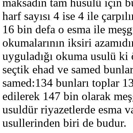
maksadın tam husulü için b
harf sayısı 4 ise 4 ile çarpı
16 bin defa o esma ile meşg
okumalarının iksiri azamıdır
uyguladığı okuma usulü ki ö
seçtik ehad ve samed bunlar
samed:134 bunları toplar 1
edilerek 147 bin olarak meş
usuldür riyazetlerde esma va
usullerinden biri de budur.