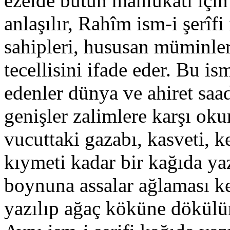
ezelde bütün mahlûkatı içi
anlaşılır, Rahîm ism-i şerîfi
sahipleri, hususan müminler
tecellisini ifade eder. Bu i
edenler dünya ve ahiret saade
genişler zalimlere karşı oku
vucuttaki gazabı, kasveti, k
kıymeti kadar bir kağıda y
boynuna assalar ağlaması kes
yazılıp ağaç köküne dökülür