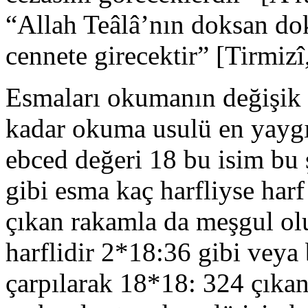
“Allah Teâlâ’nın doksan dok
cennete girecektir” [Tirmiz
Esmaları okumanın değişik u
kadar okuma usulü en yaygı
ebced değeri 18 bu isim bu
gibi esma kaç harfliyse harf
çıkan rakamla da meşgul ol
harflidir 2*18:36 gibi veya
çarpılarak 18*18: 324 çıka