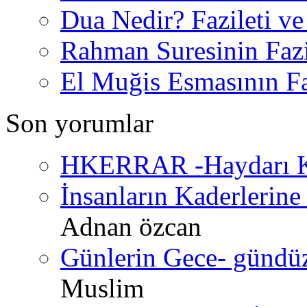
Dua Nedir? Fazileti ve
Rahman Suresinin Fazi
El Muğis Esmasının Faz
Son yorumlar
HKERRAR -Haydarı Ke
İnsanların Kaderlerine 
Adnan özcan
Günlerin Gece- gündüz 
Muslim