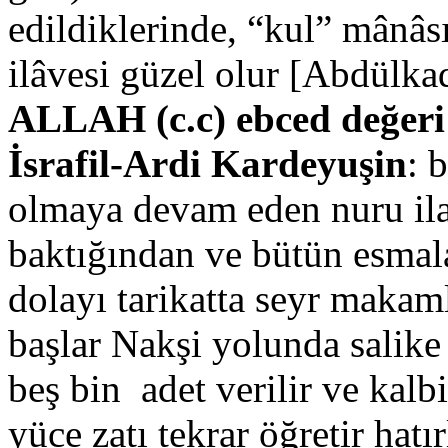
edildiklerinde, “kul” mânâs
ilâvesi güzel olur [Abdülkad
ALLAH (c.c) ebced değeri 
İsrafil-Ardi Kardeyuşin
: 
olmaya devam eden nuru ila
baktığından ve bütün esmala
dolayı tarikatta seyr makam
başlar Nakşi yolunda salike
beş bin adet verilir ve kalb
yüce zatı tekrar öğretir hatır