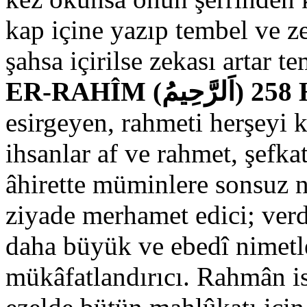
kap içine yazıp tembel ve z
şahsa içirilse zekası artar te
ER-
esirgeyen, rahmeti herşeyi 
ihsanlar af ve rahmet, şefk
âhirette müminlere sonsuz n
ziyade merhamet edici; verdi
daha büyük ve ebedî nimetl
mükâfatlandırıcı. Rahmân is