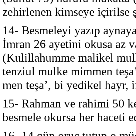
zehirlenen kimseye içirilse ş
14- Besmeleyi yazıp aynaya 
İmran 26 ayetini okusa az v
(Kulillahumme malikel mulk
tenziul mulke mimmen teşa’,
men teşa’, bi yedikel hayr, i
15- Rahman ve rahimi 50 ke
besmele okursa her haceti e
16- 14 gün oruç tutup o mü