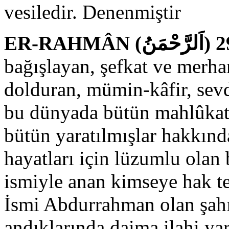
vesiledir. Denenmiştir
bağışlayan, şefkat ve merha
dolduran, mümin-kâfir, sevd
bu dünyada bütün mahlûkatın
bütün yaratılmışlar hakkınd
hayatları için lüzumlu olan 
ismiyle anan kimseye hak tea
İsmi Abdurrahman olan şahıs
andıklarında daima ilahi ya