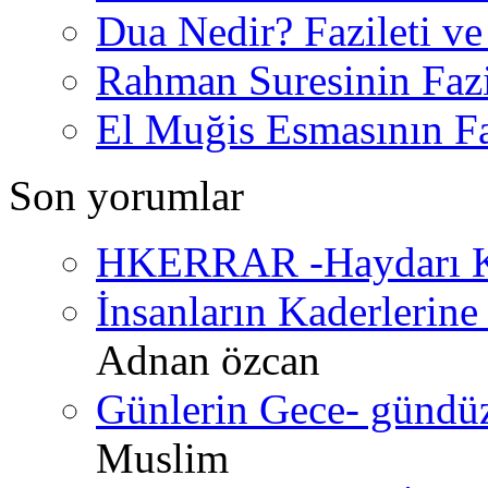
Dua Nedir? Fazileti ve
Rahman Suresinin Fazi
El Muğis Esmasının Faz
Son yorumlar
HKERRAR -Haydarı Ke
İnsanların Kaderlerine 
Adnan özcan
Günlerin Gece- gündüz 
Muslim