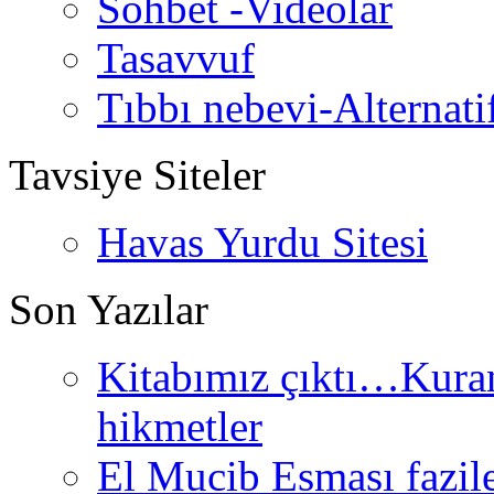
Sohbet -Videolar
Tasavvuf
Tıbbı nebevi-Alternati
Tavsiye Siteler
Havas Yurdu Sitesi
Son Yazılar
Kitabımız çıktı…Kurand
hikmetler
El Mucib Esması fazilet