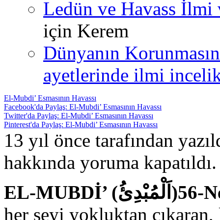
Ledün ve Havass İlmi 
için
Kerem
Dünyanın Korunmasın
ayetlerinde ilmi incelik
El-Mubdi’ Esmasının Havassı
Facebook'da Paylaş: El-Mubdi’ Esmasının Havassı
Twitter'da Paylaş: El-Mubdi’ Esmasının Havassı
Pinterest'da Paylaş: El-Mubdi’ Esmasının Havassı
13 yıl önce tarafından yazı
hakkında
yoruma kapatıldı.
EL-MU
her şeyi yokluktan çıkaran, 