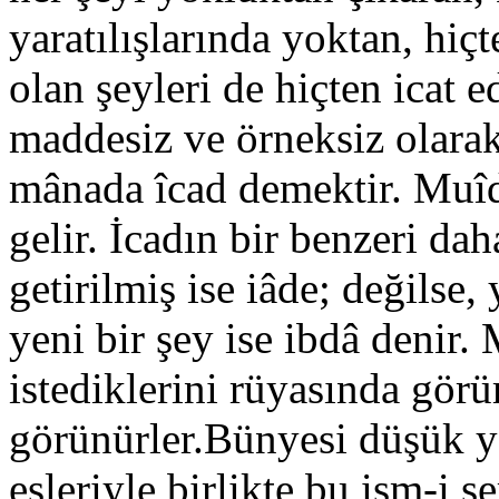
yaratılışlarında yoktan, hiç
olan şeyleri de hiçten icat e
maddesiz ve örneksiz olarak
mânada îcad demektir. Muîd 
gelir. İcadın bir benzeri da
getirilmiş ise iâde; değilse
yeni bir şey ise ibdâ denir.
istediklerini rüyasında görür
görünürler.Bünyesi düşük y
eşleriyle birlikte bu ism-i 