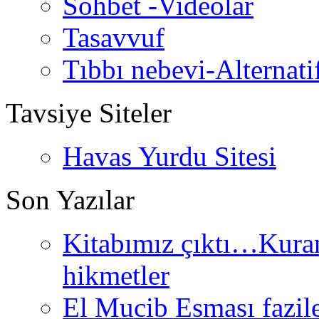
Sohbet -Videolar
Tasavvuf
Tıbbı nebevi-Alternati
Tavsiye Siteler
Havas Yurdu Sitesi
Son Yazılar
Kitabımız çıktı…Kurand
hikmetler
El Mucib Esması fazilet