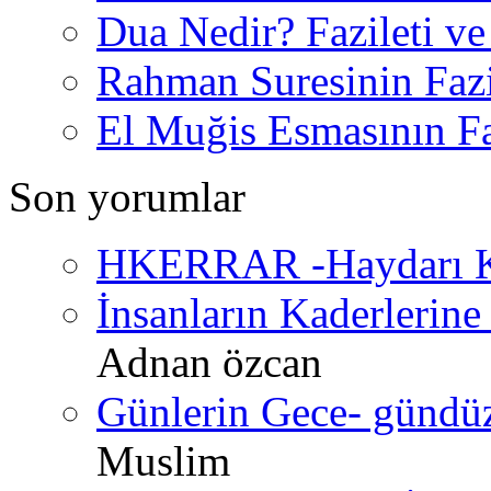
Dua Nedir? Fazileti ve
Rahman Suresinin Fazi
El Muğis Esmasının Faz
Son yorumlar
HKERRAR -Haydarı Ke
İnsanların Kaderlerine 
Adnan özcan
Günlerin Gece- gündüz 
Muslim