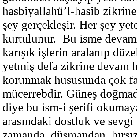
hasbiyallahü’l-hasib zikrine
şey gerçekleşir. Her şey yet
kurtulunur. Bu isme devam
karışık işlerin aralanıp düz
yetmiş defa zikrine devam 
korunmak hususunda çok fay
mücerrebdir. Güneş doğmad
diye bu ism-i şerifi okumay
arasındaki dostluk ve sevgi 
zamanda, düşmandan, hırsı