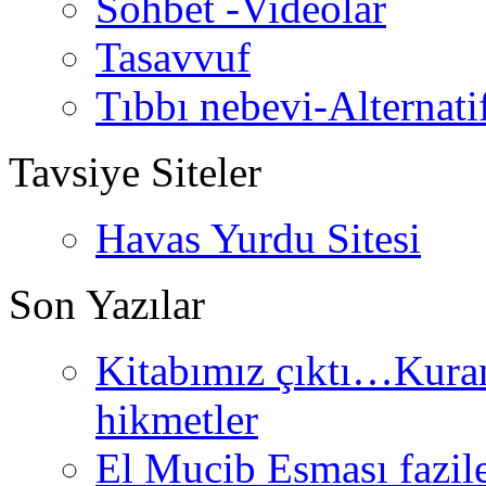
Sohbet -Videolar
Tasavvuf
Tıbbı nebevi-Alternati
Tavsiye Siteler
Havas Yurdu Sitesi
Son Yazılar
Kitabımız çıktı…Kurand
hikmetler
El Mucib Esması fazilet