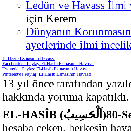
Ledün ve Havass İlmi 
için
Kerem
Dünyanın Korunmasın
ayetlerinde ilmi incelik
El-Hasib Esmasının Havassı
Facebook'da Paylaş: El-Hasib Esmasının Havassı
Twitter'da Paylaş: El-Hasib Esmasının Havassı
Pinterest'da Paylaş: El-Hasib Esmasının Havassı
13 yıl önce tarafından yazı
hakkında
yoruma kapatıldı.
EL-HASÎB 
hesaba çeken, herkesin haya