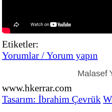
Etiketler:
Yorumlar / Yorum yapın
Malasef 
www.hkerrar.com
Tasarım: İbrahim Çevrük
Wo