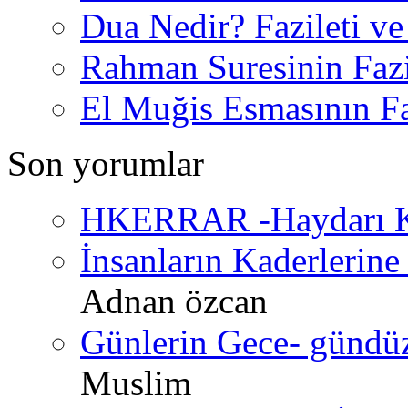
Dua Nedir? Fazileti ve
Rahman Suresinin Fazi
El Muğis Esmasının Faz
Son yorumlar
HKERRAR -Haydarı Ke
İnsanların Kaderlerine 
Adnan özcan
Günlerin Gece- gündüz 
Muslim