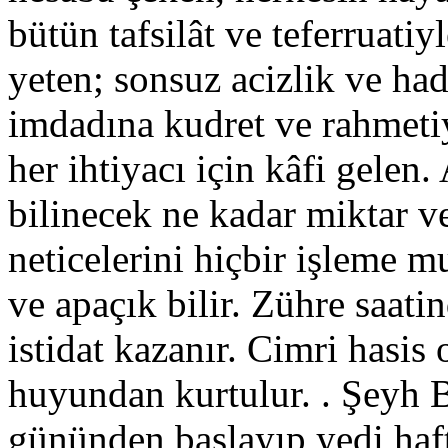
bütün tafsilât ve teferruatiy
yeten; sonsuz acizlik ve ha
imdadına kudret ve rahmetiy
her ihtiyacı için kâfi gelen.
bilinecek ne kadar miktar 
neticelerini hiçbir işleme
ve apaçık bilir. Zühre saat
istidat kazanır. Cimri hasis
huyundan kurtulur. . Şeyh 
gününden başlayıp yedi haf