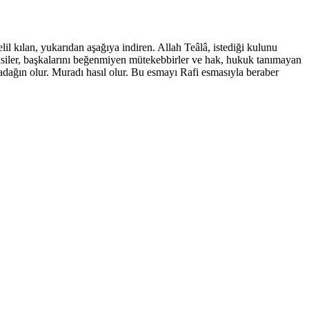
elil kılan, yukarıdan aşağıya indiren. Allah Teâlâ, istediği kulunu
n âsiler, başkalarını beğenmiyen mütekebbirler ve hak, hukuk tanımayan
adağın olur. Muradı hasıl olur. Bu esmayı Rafi esmasıyla beraber