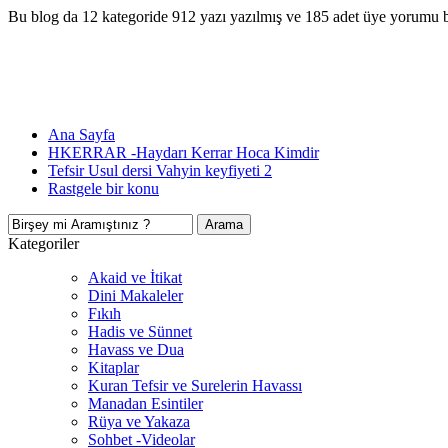
Bu blog da 12 kategoride 912 yazı yazılmış ve 185 adet üye yorumu 
Ana Sayfa
HKERRAR -Haydarı Kerrar Hoca Kimdir
Tefsir Usul dersi Vahyin keyfiyeti 2
Rastgele bir konu
Kategoriler
Akaid ve İtikat
Dini Makaleler
Fıkıh
Hadis ve Sünnet
Havass ve Dua
Kitaplar
Kuran Tefsir ve Surelerin Havassı
Manadan Esintiler
Rüya ve Yakaza
Sohbet -Videolar