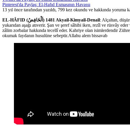
Pinterest'da Paylaş: El-Hafıd Esmasının Havassı
13 yıl önce tarafından yazıldı, 799 kez okundu ve hakkında
yoruma ka
EL-HÂFID (اَلْخَافِضُ) 1481 Akyail-Kimyail-Denail
: Alçaltan, düşür
yukarıdan aşağı atıverir. Şan ve şeref sâhibi iken, rezîl ve rüsvây e
zâlim zorbalar hakkında tecellî eder. Kahriye olan isimlerdendir Züh
okumak faydanın husulüne sebeptir.Allahu alem bissavab