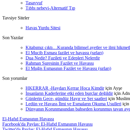
Tasavvuf
Tıbbı nebevi-Alternatif Tıp
Tavsiye Siteler
Havas Yurdu Sitesi
Son Yazılar
Kitabımız çıktı…Kuranda bilimsel ayetler ve ilmi hikmet
El Mucib Esması fazilet ve havassı (sırları)
Dua Nedir? Fazileti ve Edepleri Nelerdir
Rahman Suresinin Fazilet ve Havassı
El Muğis Esmasının Fazilet ve Havassı (sırları)
Son yorumlar
HKERRAR -Haydarı Kerrar Hoca Kimdir
için
Ayşe
İnsanların Kaderlerine etki eden burçlar değildir
için
Adn
Günlerin Gece- gündüz Hayır ve Şer saatleri
için
Muslim
Ledün ve Havass İlmi ve Esmaların Okuma Usulleri
içi
Dünyanın Korunmasından bahseden korunmuş tavan ayetle
El-Hafıd Esmasının Havassı
Facebook'da Paylaş: El-Hafıd Esmasının Havassı
Twitter'da Paylaş: El-Hafıd Esmasının Havassı