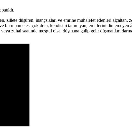
patıldı.
en, zillete düşüren, inançsızları ve emrine muhalefet edenleri alçaltan, z
der ve bu muamelesi çok defa, kendisini tanımıyan, emirlerini dinlemeye
re veya zuhal saatinde meşgul olsa düşmana galip gelir düşmanları darm