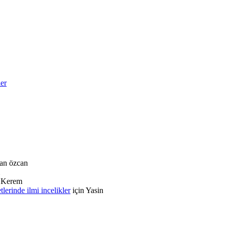
ler
an özcan
n
Kerem
rinde ilmi incelikler
için
Yasin