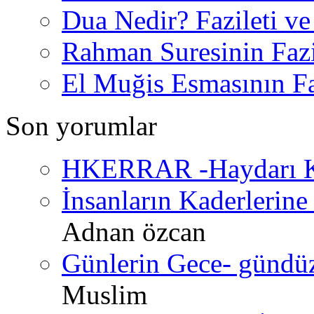
Dua Nedir? Fazileti ve
Rahman Suresinin Fazi
El Muğis Esmasının Faz
Son yorumlar
HKERRAR -Haydarı Ke
İnsanların Kaderlerine 
Adnan özcan
Günlerin Gece- gündüz 
Muslim