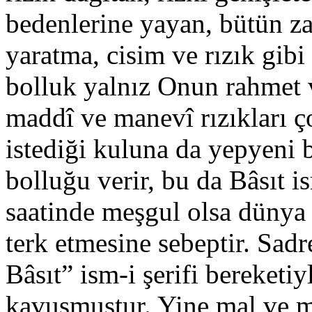
bedenlerine yayan, bütün za
yaratma, cisim ve rızık gibi 
bolluk yalnız Onun rahmet 
maddî ve manevî rızıkları ço
istediği kuluna da yepyeni bi
bolluğu verir, bu da Bâsıt is
saatinde meşgul olsa dünya 
terk etmesine sebeptir. Sad
Bâsıt” ism-i şerifi bereketi
kavuşmuştur. Yine mal ve mül