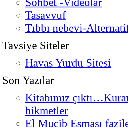
Sohbet -Videolar
Tasavvuf
Tıbbı nebevi-Alternati
Tavsiye Siteler
Havas Yurdu Sitesi
Son Yazılar
Kitabımız çıktı…Kurand
hikmetler
El Mucib Esması fazilet