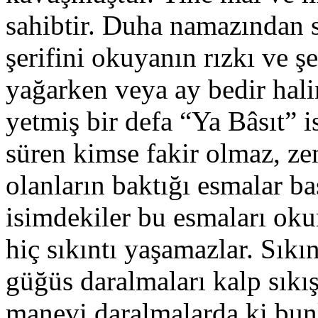
sahibtir. Duha namazından 
şerifini okuyanın rızkı ve şe
yağarken veya ay bedir hal
yetmiş bir defa “Ya Bâsıt” 
süren kimse fakir olmaz, z
olanların baktığı esmalar ba
isimdekiler bu esmaları ok
hiç sıkıntı yaşamazlar. Sıkı
güğüs daralmaları kalp sıkı
manevi daralmalarda ki bunl