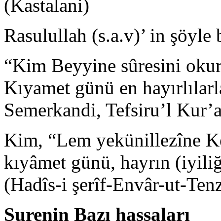
(Kastalani)
Rasulullah (s.a.v)’ in şöyle
“Kim Beyyine sûresini okurs
Kıyamet günü en hayırlılarl
Semerkandi, Tefsiru’l Kur’
Kim, “Lem yekünillezîne Ke
kıyâmet günü, hayrın (iyiliğ
(Hadîs-i şerîf-Envâr-ut-Tenz
Surenin Bazı hassaları