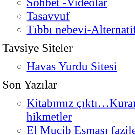
Sohbet -Videolar
Tasavvuf
Tıbbı nebevi-Alternati
Tavsiye Siteler
Havas Yurdu Sitesi
Son Yazılar
Kitabımız çıktı…Kurand
hikmetler
El Mucib Esması fazilet