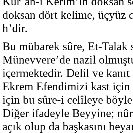
Kur’ân-ı Kerîm’in doksan se
doksan dört kelime, üçyüz d
h’dir.
Bu mübarek sûre, Et-Talak 
Münevvere’de nazil olmuştu
içermektedir. Delil ve kanı
Ekrem Efendimizi kast için 
için bu sûre-i celîleye böyle
Diğer ifadeyle Beyyine; nûr
açık olup da başkasını beya