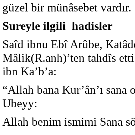
güzel bir münâsebet vardır.
Sureyle ilgili hadisler
Saîd ibnu Ebî Arûbe, Katâd
Mâlik(R.anh)’ten tahdîs ett
ibn Ka’b’a:
“Allah bana Kur’ân’ı sana
Ubeyy:
Allah benim ismimi Sana sö