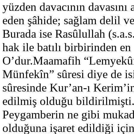
yüzden davacının davasını a
eden şâhide; sağlam delil v
Burada ise Rasûlullah (s.a.
hak ile batılı birbirinden en
O’dur.Maamafih “Lemyekûn
Münfekîn” sûresi diye de is
sûresinde Kur’an-ı Kerim’in
edilmiş olduğu bildirilmişt
Peygamberin ne gibi mukad
olduğuna işaret edildiği için