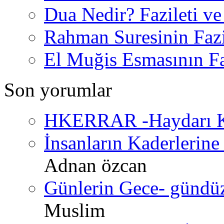
Dua Nedir? Fazileti ve
Rahman Suresinin Fazi
El Muğis Esmasının Faz
Son yorumlar
HKERRAR -Haydarı Ke
İnsanların Kaderlerine 
Adnan özcan
Günlerin Gece- gündüz 
Muslim