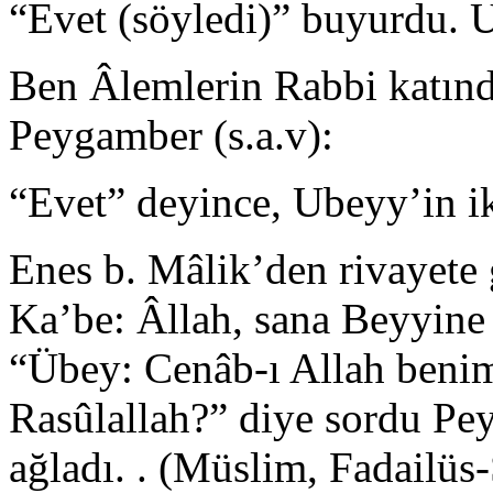
“Evet (söyledi)” buyurdu. 
Ben Âlemlerin Rabbi katınd
Peygamber (s.a.v):
“Evet” deyince, Ubeyy’in ik
Enes b. Mâlik’den rivayete 
Ka’be: Âllah, sana Beyyine
“Übey: Cenâb-ı Allah benim
Rasûlallah?” diye sordu Pe
ağladı. . (Müslim, Fadailüs