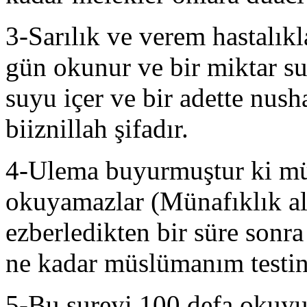
3-Sarılık ve verem hastalıkl
gün okunur ve bir miktar s
suyu içer ve bir adette nusha
biiznillah şifadır.
4-Ulema buyurmuştur ki mün
okuyamazlar (Münafıklık al
ezberledikten bir süre sonra
ne kadar müslümanım testini
5-Bu sureyi 100 defa okuyu