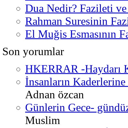
Dua Nedir? Fazileti ve
Rahman Suresinin Fazi
El Muğis Esmasının Faz
Son yorumlar
HKERRAR -Haydarı Ke
İnsanların Kaderlerine 
Adnan özcan
Günlerin Gece- gündüz 
Muslim