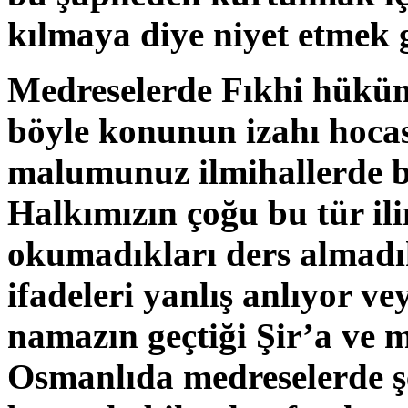
kılmaya diye niyet etmek g
Medreselerde Fıkhi hükü
böyle konunun izahı hocası
malumunuz ilmihallerde bil
Halkımızın çoğu bu tür il
okumadıkları ders almadık
ifadeleri yanlış anlıyor ve
namazın geçtiği Şir’a ve 
Osmanlıda medreselerde ş