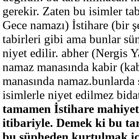
gerekir. Zaten bu isimler ta
Gece namazı) İstihare (bir ş
tabirleri gibi ama bunlar sü
niyet edilir. abher (Nergis
namaz manasında kabir (kab
manasında namaz.bunlarda s
isimlerle niyet edilmez bidat
tamamen İstihare mahiyeti
itibariyle. Demek ki bu t
bu şüpheden kurtulmak içi