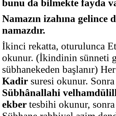
bunu da bilmekte fayda va
Namazın izahına gelince dö
namazdır.
İkinci rekatta, oturulunca E
okunur. (İkindinin sünneti g
sübhanekeden başlanır) Her 
Kadir
suresi okunur. Sonra
Sübhânallahi velhamdülillâ
ekber
tesbihi okunur, sonra
Sübhane rabbiyel azim dend