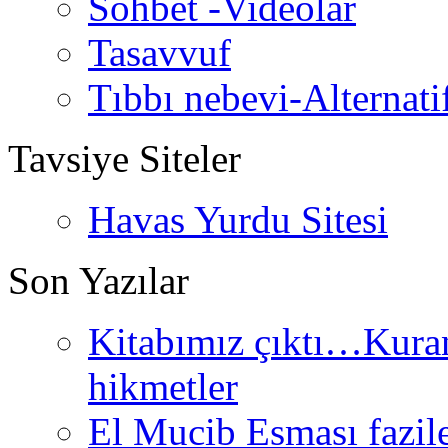
Sohbet -Videolar
Tasavvuf
Tıbbı nebevi-Alternati
Tavsiye Siteler
Havas Yurdu Sitesi
Son Yazılar
Kitabımız çıktı…Kurand
hikmetler
El Mucib Esması fazilet