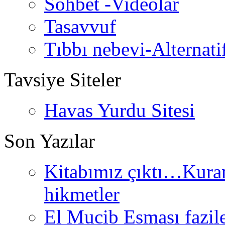
Sohbet -Videolar
Tasavvuf
Tıbbı nebevi-Alternati
Tavsiye Siteler
Havas Yurdu Sitesi
Son Yazılar
Kitabımız çıktı…Kurand
hikmetler
El Mucib Esması fazilet