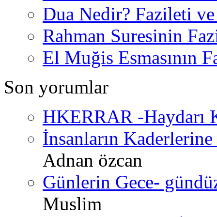
Dua Nedir? Fazileti ve
Rahman Suresinin Fazi
El Muğis Esmasının Faz
Son yorumlar
HKERRAR -Haydarı Ke
İnsanların Kaderlerine 
Adnan özcan
Günlerin Gece- gündüz 
Muslim