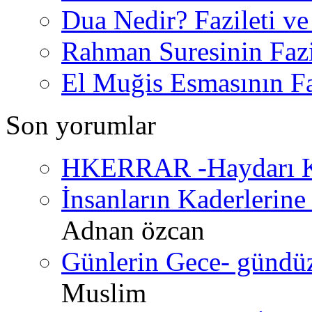
Dua Nedir? Fazileti ve
Rahman Suresinin Fazi
El Muğis Esmasının Faz
Son yorumlar
HKERRAR -Haydarı Ke
İnsanların Kaderlerine 
Adnan özcan
Günlerin Gece- gündüz 
Muslim