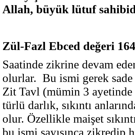
Allah, büyük lütuf sahibid
Zül-Fazl Ebced değeri 16
Saatinde zikrine devam edenl
olurlar. Bu ismi gerek sade
Zit Tavl (mümin 3 ayetinde 
türlü darlık, sıkıntı anlarınd
olur. Özellikle maişet sıkınt
bu ismi sayısınca zikredip 