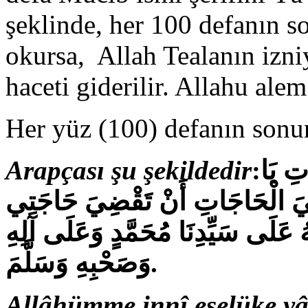
şeklinde, her 100 defanın s
okursa, Allah Tealanın izniyl
haceti giderilir. Allahu ale
Her yüz (100) defanın sonu
Arapçası şu şekildedir
:
تِ يَا
َ الْحَاجَاتِ أَنْ تَقْضِيَ حَاجَتِي
عَلَى سَيِّدِنَا مُحَمَّدٍ وَعَلَى آلِهِ
وَصَحْبِهِ وَسَلَّمَ.
Allâhümme innî eselüke yâ 