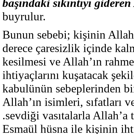
başındaki sıkıntıyı gideren
buyrulur.
Bunun sebebi; kişinin Allah’
derece çaresizlik içinde kalm
kesilmesi ve Allah’ın rahm
ihtiyaçlarını kuşatacak şeki
kabulünün sebeplerinden bir
Allah’ın isimleri, sıfatları 
.sevdiği vasıtalarla Allah’a
Esmaül hüsna ile kişinin ih