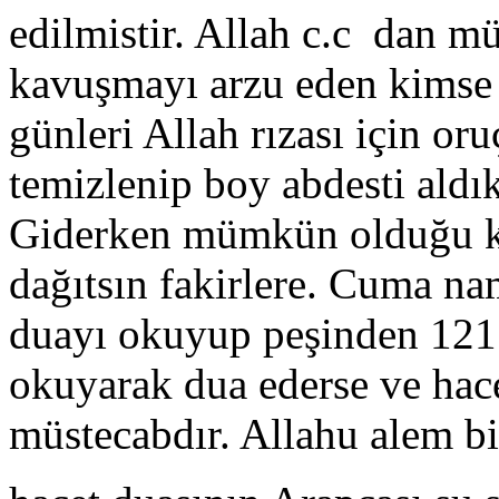
edilmistir. Allah c.c dan m
kavuşmayı arzu eden kims
günleri Allah rızası için o
temizlenip boy abdesti aldı
Giderken mümkün olduğu ka
dağıtsın fakirlere. Cuma na
duayı okuyup peşinden 121 
okuyarak dua ederse ve hacet
müstecabdır. Allahu alem b