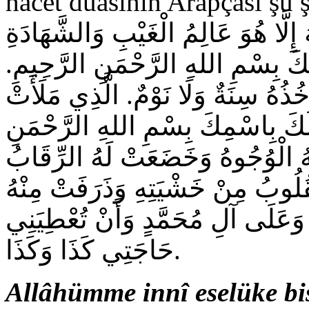
hacet duasının Arapçası şu şekildedir:َسْأَلُكَ بِسْمِ
إِلَّا هُوَ عَالِمُ الْغَيْبِ وَالشَّهَادَةِ
مِكَ بِسْمِ اللهِ الرَّحْمَنِ الرَّحِيمِ
تَأْخُذُهُ سِنَةٌ وَلَا نَوْمٌ. الَّذِي مَلَأَتْ
لُكَ بِاسْمِكَ بِسْمِ اللهِ الرَّحْمَنِ
 لَهُ الْوُجُوهُ وَخَضَعَتْ لَهُ الرِّقَابُ
ُلُوبُ مِنْ خَشْيَتِهِ وَذَرَفَتْ مِنْهُ
 وَعَلَى آلِ مُحَمَّدٍ وَأَنْ تُعْطِيَنِي
حَاجَتِي كَذَا وَكَذَا.
Allâhümme innî eselüke bi