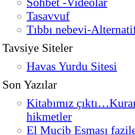
Sohbet -Videolar
Tasavvuf
Tıbbı nebevi-Alternati
Tavsiye Siteler
Havas Yurdu Sitesi
Son Yazılar
Kitabımız çıktı…Kurand
hikmetler
El Mucib Esması fazilet