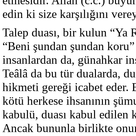
etmesidir. Allah (c.c.) buyu
edin ki size karşılığını ve
Talep duası, bir kulun “Ya
“Beni şundan şundan koru” 
insanlardan da, günahkar in
Teâlâ da bu tür dualarda, d
hikmeti gereği icabet eder.
kötü herkese ihsanının şümu
kabulü, duası kabul edilen k
Ancak bununla birlikte onu