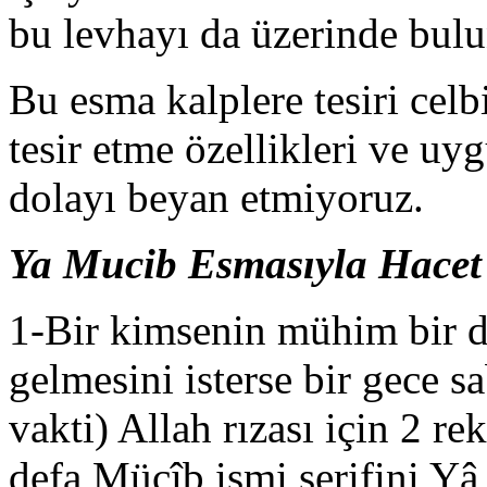
bu levhayı da üzerinde bul
Bu esma kalplere tesiri celb
tesir etme özellikleri ve uy
dolayı beyan etmiyoruz.
Ya Mucib Esmasıyla Hacet
1-Bir kimsenin mühim bir di
gelmesini isterse bir gece 
vakti) Allah rızası için 2 r
defa Mücîb ismi şerifini Yâ