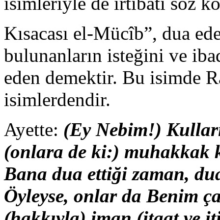
isimleriyle de irtibatı söz 
Kısacası el-Mücîb”, dua eden
bulunanların isteğini ve iba
eden demektir. Bu isimde 
isimlerdendir.
Ayette:
(Ey Nebim!) Kullar
(onlara de ki:) muhakkak 
Bana dua ettiği zaman, dua
Öyleyse, onlar da Benim ç
(hakkıyla) iman (itaat ve i