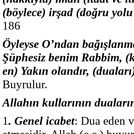
(böylece) irşad (doğru yol
186
Öyleyse O’ndan bağışlanma 
Şüphesiz benim Rabbim, (ku
en) Yakın olandır, (dualar
Buyrulur.
Allahın kullarının dualarına
1
. Genel icabet
: Dua eden v