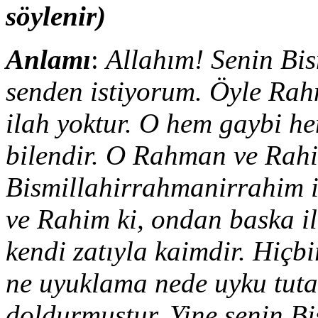
söylenir)
Anlamı
:
Allahım! Senin Bi
senden istiyorum. Öyle Ra
ilah yoktur. O hem gaybi h
bilendir. O Rahman ve Rahi
Bismillahirrahmanirrahim 
ve Rahim ki, ondan baska il
kendi zatıyla kaimdir. Hiçb
ne uyuklama nede uyku tutar
doldurmustur. Yine senin B