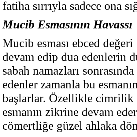
fatiha sırrıyla sadece ona s
Mucib Esmasının Havassı
Mucib esması ebced değeri 5
devam edip dua edenlerin du
sabah namazları sonrasında
edenler zamanla bu esmanın
başlarlar. Özellikle cimrilik
esmanın zikrine devam ederl
cömertliğe güzel ahlaka dön