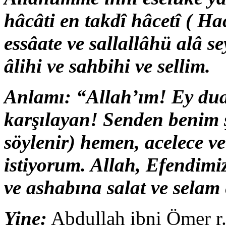
hâcâti en takdî hâcetî ( Ha
essâate ve sallallâhü alâ 
âlihi ve sahbihi ve sellim.
Anlamı: “Allah’ım! Ey dual
karşılayan! Senden benim 
söylenir) hemen, acelece ve
istiyorum. Allah, Efendim
ve ashabına salat ve selam 
Yine:
Abdullah ibni Ömer r.a