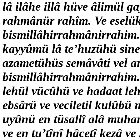
lâ ilâhe illâ hüve âlimül g
rahmânür rahîm. Ve eselük
bismillâhirrahmânirrahim. 
kayyûmü lâ te’huzühü sinet
azametühüs semâvâti vel ar
bismillâhirrahmânirrahim. E
lehül vücûhü ve hadaat leh
ebsârü ve veciletil kulûbü 
uyûnü en tüsallî alâ muh
ve en tu’tînî hâcetî kezâ v