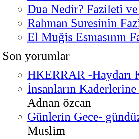
Dua Nedir? Fazileti ve
Rahman Suresinin Fazi
El Muğis Esmasının Faz
Son yorumlar
HKERRAR -Haydarı Ke
İnsanların Kaderlerine 
Adnan özcan
Günlerin Gece- gündüz 
Muslim