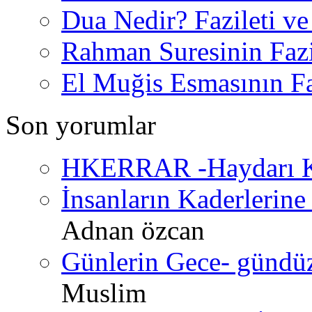
Dua Nedir? Fazileti ve
Rahman Suresinin Fazi
El Muğis Esmasının Faz
Son yorumlar
HKERRAR -Haydarı Ke
İnsanların Kaderlerine 
Adnan özcan
Günlerin Gece- gündüz 
Muslim