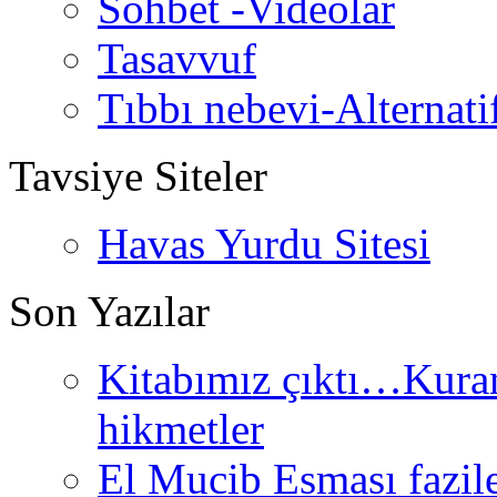
Sohbet -Videolar
Tasavvuf
Tıbbı nebevi-Alternati
Tavsiye Siteler
Havas Yurdu Sitesi
Son Yazılar
Kitabımız çıktı…Kurand
hikmetler
El Mucib Esması fazilet