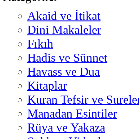
Akaid ve İtikat
Dini Makaleler
Fıkıh
Hadis ve Sünnet
Havass ve Dua
Kitaplar
Kuran Tefsir ve Surele
Manadan Esintiler
Rüya ve Yakaza