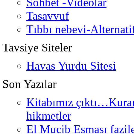
Sohbet -Videolar
Tasavvuf
Tıbbı nebevi-Alternati
Tavsiye Siteler
Havas Yurdu Sitesi
Son Yazılar
Kitabımız çıktı…Kurand
hikmetler
El Mucib Esması fazilet