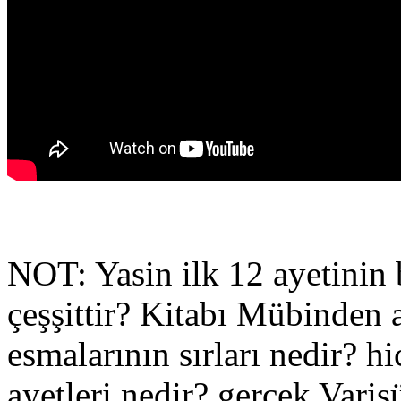
NOT: Yasin ilk 12 ayetinin 
çeşşittir? Kitabı Mübinden 
esmalarının sırları nedir? h
ayetleri nedir? gerçek Varis