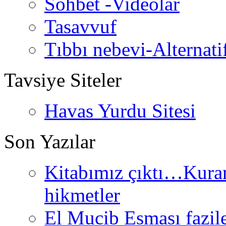
Sohbet -Videolar
Tasavvuf
Tıbbı nebevi-Alternati
Tavsiye Siteler
Havas Yurdu Sitesi
Son Yazılar
Kitabımız çıktı…Kurand
hikmetler
El Mucib Esması fazilet