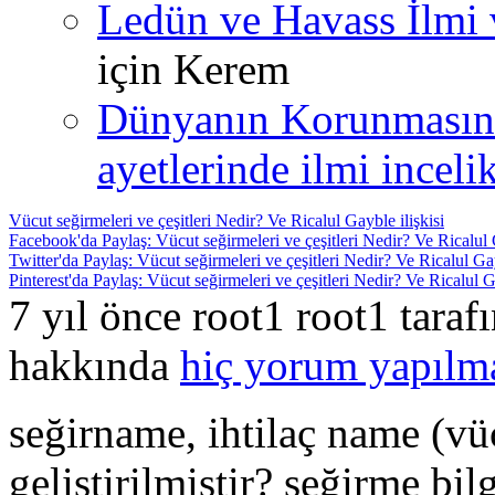
Ledün ve Havass İlmi 
için
Kerem
Dünyanın Korunmasın
ayetlerinde ilmi incelik
Vücut seğirmeleri ve çeşitleri Nedir? Ve Ricalul Gayble ilişkisi
Facebook'da Paylaş: Vücut seğirmeleri ve çeşitleri Nedir? Ve Ricalul G
Twitter'da Paylaş: Vücut seğirmeleri ve çeşitleri Nedir? Ve Ricalul Gay
Pinterest'da Paylaş: Vücut seğirmeleri ve çeşitleri Nedir? Ve Ricalul Ga
7 yıl önce root1 root1 tara
hakkında
hiç yorum yapılm
seğirname, ihtilaç name (vüc
geliştirilmiştir? seğirme bi