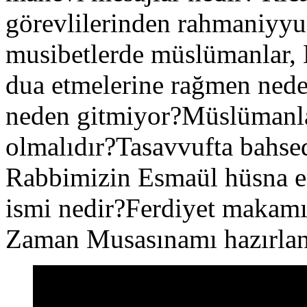
görevlilerinden rahmaniyy
musibetlerde müslümanlar, B
dua etmelerine rağmen nede
neden gitmiyor?Müslümanlar
olmalıdır?Tasavvufta bahsed
Rabbimizin Esmaül hüsna e
ismi nedir?Ferdiyet makamı v
Zaman Musasınamı hazırlan