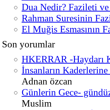
Dua Nedir? Fazileti ve
Rahman Suresinin Fazi
El Muğis Esmasının Faz
Son yorumlar
HKERRAR -Haydarı Ke
İnsanların Kaderlerine 
Adnan özcan
Günlerin Gece- gündüz 
Muslim