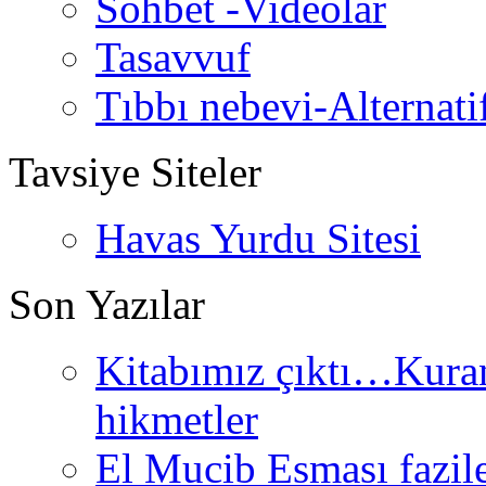
Sohbet -Videolar
Tasavvuf
Tıbbı nebevi-Alternati
Tavsiye Siteler
Havas Yurdu Sitesi
Son Yazılar
Kitabımız çıktı…Kurand
hikmetler
El Mucib Esması fazilet