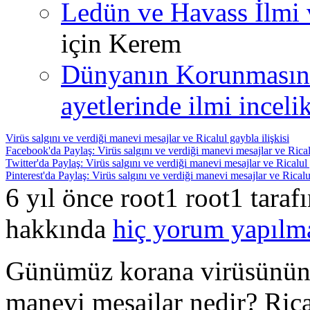
Ledün ve Havass İlmi 
için
Kerem
Dünyanın Korunmasın
ayetlerinde ilmi incelik
Virüs salgını ve verdiği manevi mesajlar ve Ricalul gaybla ilişkisi
Facebook'da Paylaş: Virüs salgını ve verdiği manevi mesajlar ve Ricalu
Twitter'da Paylaş: Virüs salgını ve verdiği manevi mesajlar ve Ricalul 
Pinterest'da Paylaş: Virüs salgını ve verdiği manevi mesajlar ve Ricalul
6 yıl önce root1 root1 tara
hakkında
hiç yorum yapılm
Günümüz korana virüsünün v
manevi mesajlar nedir? Ric