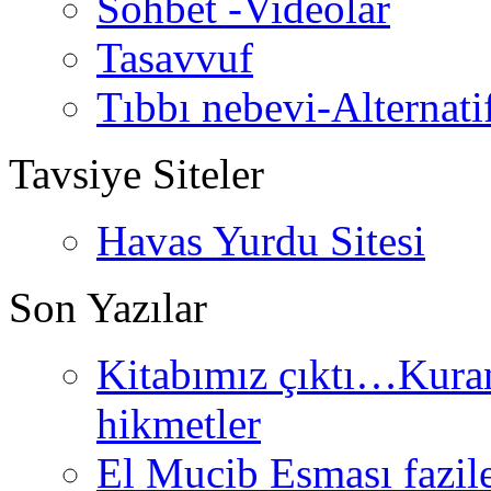
Sohbet -Videolar
Tasavvuf
Tıbbı nebevi-Alternati
Tavsiye Siteler
Havas Yurdu Sitesi
Son Yazılar
Kitabımız çıktı…Kurand
hikmetler
El Mucib Esması fazilet