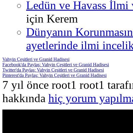
Ledün ve Havass İlmi 
için
Kerem
Dünyanın Korunmasın
ayetlerinde ilmi incelik
Vahyin Çeşitleri ve Granid Hadisesi
Facebook'da Paylaş: Vahyin Çeşitleri ve Granid Hadisesi
Twitter'da Paylaş: Vahyin Çeşitleri ve Granid Hadisesi
Pinterest'da Paylaş: Vahyin Çeşitleri ve Granid Hadisesi
7 yıl önce root1 root1 tara
hakkında
hiç yorum yapılm