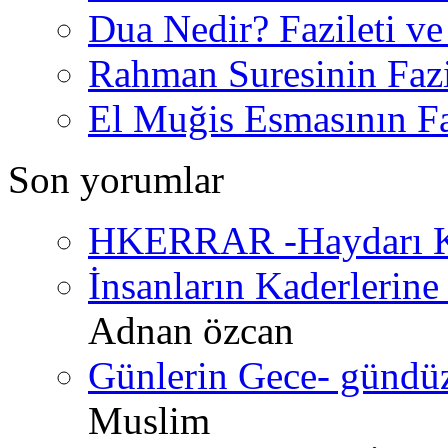
Dua Nedir? Fazileti ve
Rahman Suresinin Fazi
El Muğis Esmasının Faz
Son yorumlar
HKERRAR -Haydarı Ke
İnsanların Kaderlerine 
Adnan özcan
Günlerin Gece- gündüz 
Muslim