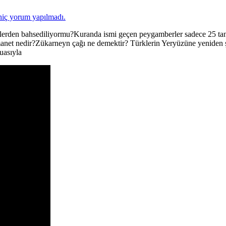
hiç yorum yapılmadı.
klerden bahsediliyormu?Kuranda ismi geçen peygamberler sadece 25 ta
et nedir?Zükarneyn çağı ne demektir? Türklerin Yeryüzüne yeniden şekil
uasıyla