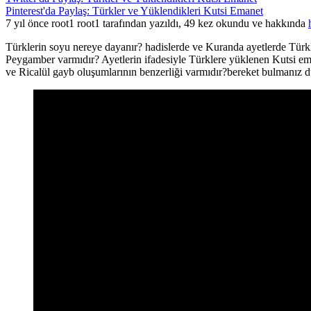
Pinterest'da Paylaş: Türkler ve Yüklendikleri Kutsi Emanet
7 yıl önce root1 root1 tarafından yazıldı, 49 kez okundu ve hakkında
Türklerin soyu nereye dayanır? hadislerde ve Kuranda ayetlerde Tür
Peygamber varmıdır? Ayetlerin ifadesiyle Türklere yüklenen Kutsi eman
ve Ricalül gayb oluşumlarının benzerliği varmıdır?bereket bulmanız d