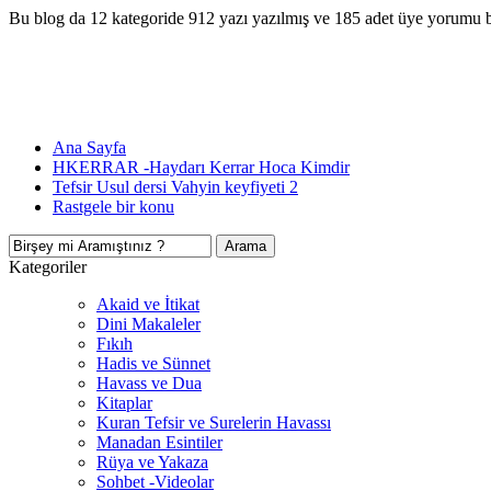
Bu blog da 12 kategoride 912 yazı yazılmış ve 185 adet üye yorumu 
Ana Sayfa
HKERRAR -Haydarı Kerrar Hoca Kimdir
Tefsir Usul dersi Vahyin keyfiyeti 2
Rastgele bir konu
Kategoriler
Akaid ve İtikat
Dini Makaleler
Fıkıh
Hadis ve Sünnet
Havass ve Dua
Kitaplar
Kuran Tefsir ve Surelerin Havassı
Manadan Esintiler
Rüya ve Yakaza
Sohbet -Videolar