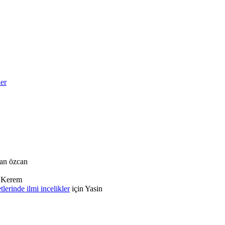
ler
an özcan
n
Kerem
rinde ilmi incelikler
için
Yasin