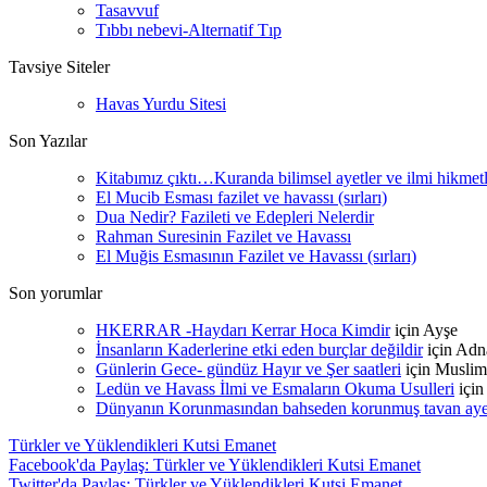
Tasavvuf
Tıbbı nebevi-Alternatif Tıp
Tavsiye Siteler
Havas Yurdu Sitesi
Son Yazılar
Kitabımız çıktı…Kuranda bilimsel ayetler ve ilmi hikmet
El Mucib Esması fazilet ve havassı (sırları)
Dua Nedir? Fazileti ve Edepleri Nelerdir
Rahman Suresinin Fazilet ve Havassı
El Muğis Esmasının Fazilet ve Havassı (sırları)
Son yorumlar
HKERRAR -Haydarı Kerrar Hoca Kimdir
için
Ayşe
İnsanların Kaderlerine etki eden burçlar değildir
için
Adn
Günlerin Gece- gündüz Hayır ve Şer saatleri
için
Muslim
Ledün ve Havass İlmi ve Esmaların Okuma Usulleri
içi
Dünyanın Korunmasından bahseden korunmuş tavan ayetle
Türkler ve Yüklendikleri Kutsi Emanet
Facebook'da Paylaş: Türkler ve Yüklendikleri Kutsi Emanet
Twitter'da Paylaş: Türkler ve Yüklendikleri Kutsi Emanet