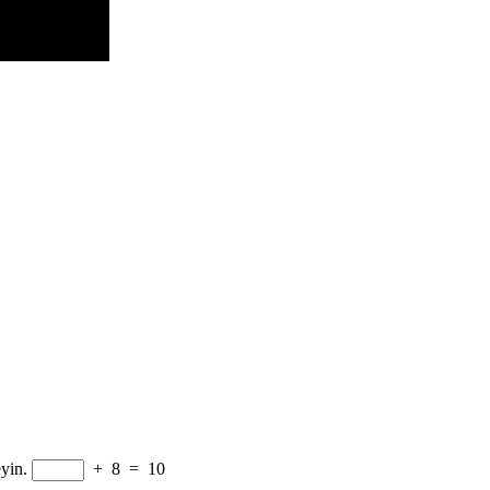
yin.
+
8
=
10