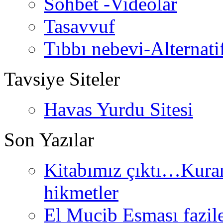
Sohbet -Videolar
Tasavvuf
Tıbbı nebevi-Alternati
Tavsiye Siteler
Havas Yurdu Sitesi
Son Yazılar
Kitabımız çıktı…Kurand
hikmetler
El Mucib Esması fazilet