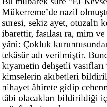
Bu mübarek sûre “El-Kevse
Mükerreme’de nazil olmuşt
suresi, sekiz ayet, otuzaltı 
ibarettir, fasılası ra, mim v
yâni: Çokluk kuruntusundan
tekâsür adı verilmiştir. Bu
kıyametin dehşetli vasıfları 
kimselerin akıbetleri bildiri
nihayet âhirete gidip cehenn
tâbi olacakları bildirildiği 