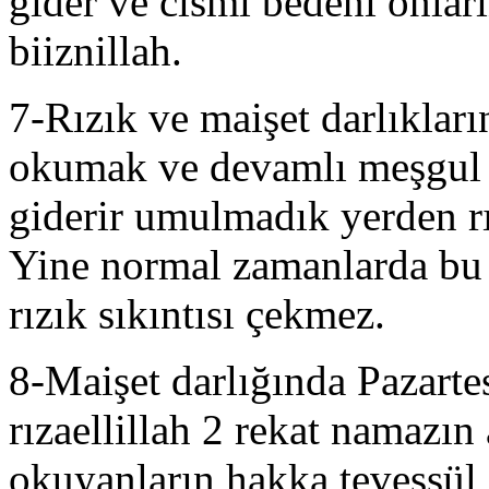
gider ve cismi bedeni onlar
biiznillah.
7-Rızık ve maişet darlıkları
okumak ve devamlı meşgul ol
giderir umulmadık yerden rı
Yine normal zamanlarda bu
rızık sıkıntısı çekmez.
8-Maişet darlığında Pazarte
rızaellillah 2 rekat namazı
okuyanların hakka tevessül e