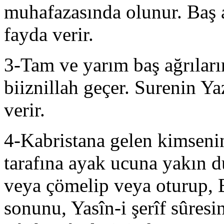
muhafazasında olunur. Baş a
fayda verir.
3-Tam ve yarım baş ağrılar
biiznillah geçer. Surenin Ya
verir.
4-Kabristana gelen kimsenin
tarafına ayak ucuna yakın d
veya çömelip veya oturup, B
sonunu, Yasîn-i şerîf sûresi