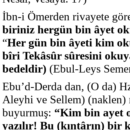
İbn-i Ömerden rivayete göre
biriniz hergün bin âyet 
“
Her gün bin âyeti kim ok
bîri Tekâsûr sûresini oku
bedeldir)
(Ebul-Leys Semer
Ebu’d-Derda dan, (O da) Hz
Aleyhi ve Sellem) (naklen) r
buyurmuş:
“Kim bin ayet o
yazılır! Bu (kıntârın) bir 