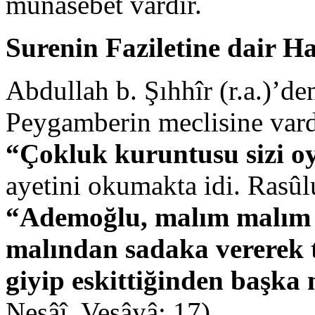
münâsebet vardır.
Surenin Faziletine dair Ha
Abdullah b. Şıhhîr (r.a.)’de
Peygamberin meclisine vardı
“Çokluk kuruntusu sizi o
ayetini okumakta idi. Rasûlu
“Ademoğlu, malım malım 
malından sadaka vererek tü
giyip eskittiğinden başka
Nesâî, Vesâyâ: 17)