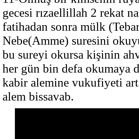
gecesi rızaellillah 2 rekat n
fatihadan sonra mülk (Tebare
Nebe(Amme) suresini okuyu
bu sureyi okursa kişinin ahva
her gün bin defa okumaya d
kabir alemine vukufiyeti ar
alem bissavab.