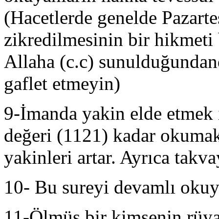
(Hacetlerde genelde Pazarte
zikredilmesinin bir hikmeti
Allaha (c.c) sunulduğundand
gaflet etmeyin)
9-İmanda yakin elde etmek 
değeri (1121) kadar okumakl
yakinleri artar. Ayrıca takva
10- Bu sureyi devamlı okuy
11-Ölmüş bir kimsenin rüy