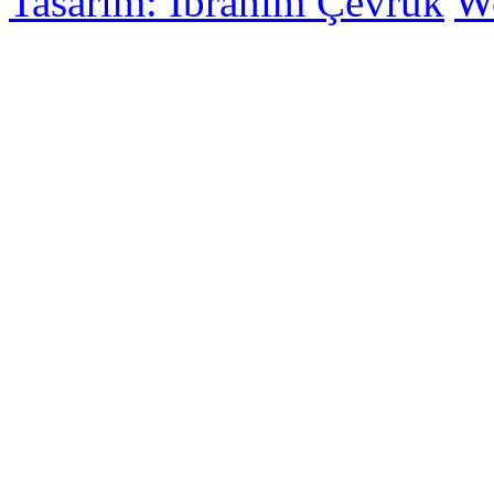
Tasarım: İbrahim Çevrük
Wo