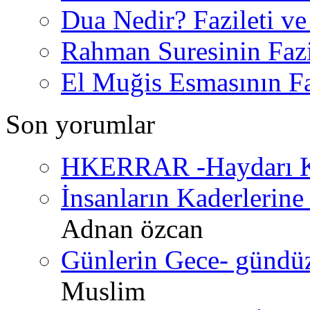
Dua Nedir? Fazileti ve
Rahman Suresinin Fazi
El Muğis Esmasının Faz
Son yorumlar
HKERRAR -Haydarı Ke
İnsanların Kaderlerine 
Adnan özcan
Günlerin Gece- gündüz 
Muslim