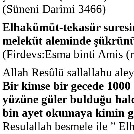
(Süneni Darimi 3466)
Elhakümüt-tekasür suresi
meleküt aleminde şükrünü 
(Firdevs:Esma binti Amis (r
Allah Resûlü sallallahu ale
Bir kimse bir gecede 1000
yüzüne güler bulduğu hald
bin ayet okumaya kimin g
Resulallah besmele ile ” E