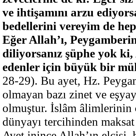
ve ihtişamını arzu ediyors
bedellerini vereyim de hepi
Eğer Allah’ı, Peygamberin
diliyorsanız şüphe yok ki, 
edenler için büyük bir mük
28-29). Bu ayet, Hz. Peygam
olmayan bazı zinet ve eşyayı
olmuştur. İslâm âlimlerinin
dünyayı tercihinden maksat
Ayet inince Allah’ın elçisi,