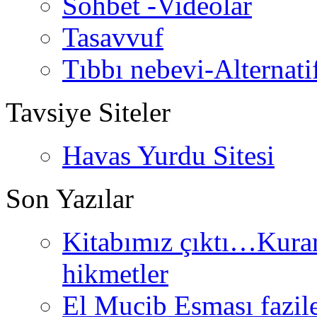
Sohbet -Videolar
Tasavvuf
Tıbbı nebevi-Alternati
Tavsiye Siteler
Havas Yurdu Sitesi
Son Yazılar
Kitabımız çıktı…Kurand
hikmetler
El Mucib Esması fazilet