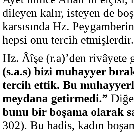
dileyen kalır, isteyen de b
karsısında Hz. Peygamberin
hepsi onu tercih etmişlerdir.
Hz. Âîşe (r.a)’den rivâyete 
(s.a.s) bizi muhayyer bıra
tercih ettik. Bu muhayyer
meydana getirmedi.”
Diğer
bunu bir boşama olarak 
302). Bu hadis, kadın boşam