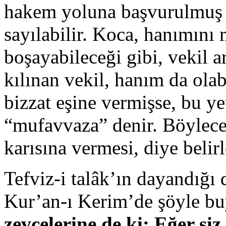
hakem yoluna başvurulmuş 
sayılabilir. Koca, hanımın
boşayabileceği gibi, vekil ar
kılınan vekil, hanım da olab
bizzat eşine vermişse, bu ye
“mufavvaza” denir. Böylece 
karısına vermesi, diye belirl
Tefviz-i talâk’ın dayandığı d
Kur’an-ı Kerim’de şöyle bu
zevcelerine de ki: Eğer si