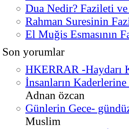
Dua Nedir? Fazileti ve
Rahman Suresinin Fazi
El Muğis Esmasının Faz
Son yorumlar
HKERRAR -Haydarı Ke
İnsanların Kaderlerine 
Adnan özcan
Günlerin Gece- gündüz 
Muslim