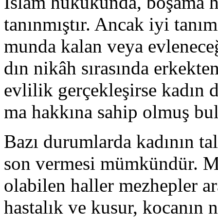
İslâm hukukunda, boşama h
tanınmıştır. An­cak iyi ta­nı­ma
mun­da ka­lan ve­ya ev­le­ne­ce
dın nikâh sı­ra­sın­da er­kek­ten
ev­li­lik ger­çek­le­şir­se ka­dın 
ma hak­kı­na sa­hip ol­muş bu­l
Bazı durumlarda kadının tal
son vermesi mümkündür. M
olabilen haller mezhepler ara
hastalık ve kusur, kocanın 