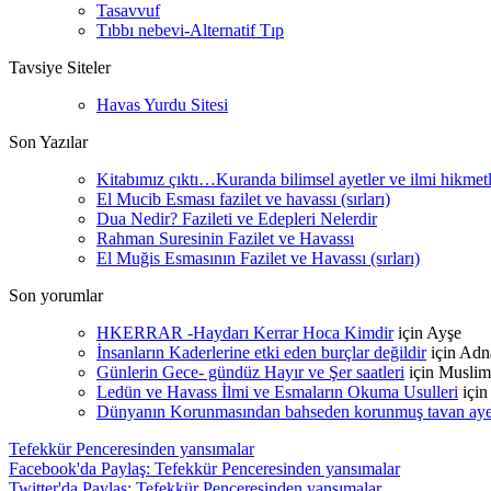
Tasavvuf
Tıbbı nebevi-Alternatif Tıp
Tavsiye Siteler
Havas Yurdu Sitesi
Son Yazılar
Kitabımız çıktı…Kuranda bilimsel ayetler ve ilmi hikmet
El Mucib Esması fazilet ve havassı (sırları)
Dua Nedir? Fazileti ve Edepleri Nelerdir
Rahman Suresinin Fazilet ve Havassı
El Muğis Esmasının Fazilet ve Havassı (sırları)
Son yorumlar
HKERRAR -Haydarı Kerrar Hoca Kimdir
için
Ayşe
İnsanların Kaderlerine etki eden burçlar değildir
için
Adn
Günlerin Gece- gündüz Hayır ve Şer saatleri
için
Muslim
Ledün ve Havass İlmi ve Esmaların Okuma Usulleri
içi
Dünyanın Korunmasından bahseden korunmuş tavan ayetle
Tefekkür Penceresinden yansımalar
Facebook'da Paylaş: Tefekkür Penceresinden yansımalar
Twitter'da Paylaş: Tefekkür Penceresinden yansımalar