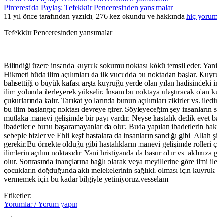
Pinterest'da Paylaş: Tefekkür Penceresinden yansımalar
11 yıl önce tarafından yazıldı, 276 kez okundu ve hakkında
hiç yorum
Tefekkür Penceresinden yansımalar
Bilindiği üzere insanda kuyruk sokumu noktası kökü temsil eder. Yani 
Hikmeti hüda ilim açılımları da ilk vucudda bu noktadan başlar. Kuyr
bahsettiği o büyük kafası arşta kuyruğu yerde olan yılan hadisindeki in
ilim yolunda ilerleyerek yükselir. İnsanı bu noktaya ulaştıracak olan 
çukurlarında kalır. Tarıkat yollarında bunun açılımları zikirler vs. i
bu ilim başlangıç noktası devreye girer. Söyleyeceğim şey insanların 
mutlaka manevi gelişimde bir payı vardır. Neyse hastalık dedik evet bas
ibadetlerle bunu başaramayanlar da olur. Buda yapılan ibadetlerin hak
sebeple bizler ve Ehli keşf hastalara da insanların sandığı gibi Allah 
gerekir.Bu örnekte olduğu gibi hastalıkların manevi gelişimde rolleri
ilimlerin açılım noktasıdır. Yani hristiyanda da basur olur vs. aklınıza
olur. Sonrasında inançlarına bağlı olarak veya meyillerine göre ilmi i
çocukların doğduğunda aklı melekelerinin sağlıklı olması için kuyruk 
vermemek için bu kadar bilgiyle yetiniyoruz.vesselam
Etiketler:
Yorumlar / Yorum yapın