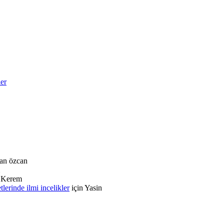
ler
an özcan
n
Kerem
rinde ilmi incelikler
için
Yasin