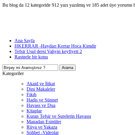
Bu blog da 12 kategoride 912 yazı yazılmış ve 185 adet üye yorumu 
Ana Sayfa
HKERRAR -Haydarı Kerrar Hoca Kimdir
Tefsir Usul dersi Vahyin keyfiyeti 2
Rastgele bir konu
Kategoriler
Akaid ve İtikat
Dini Makaleler
Fıkıh
Hadis ve Sünnet
Havass ve Dua
Kitaplar
Kuran Tefsir ve Surelerin Havassı
Manadan Esintiler
Rüya ve Yakaza
Sohbet -Videolar