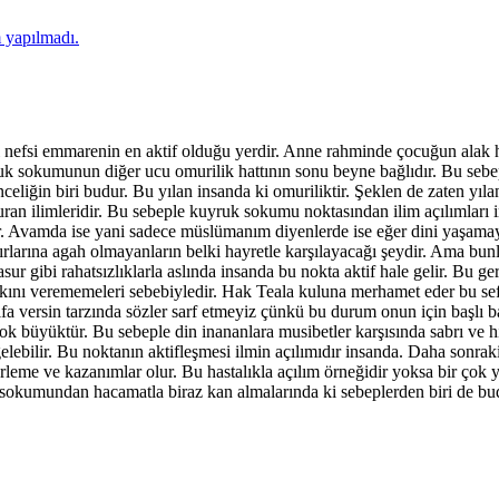
 yapılmadı.
nefsi emmarenin en aktif olduğu yerdir. Anne rahminde çocuğun alak hal
uk sokumunun diğer ucu omurilik hattının sonu beyne bağlıdır. Bu sebe
celiğin biri budur. Bu yılan insanda ki omuriliktir. Şeklen de zaten yılan
kuran ilimleridir. Bu sebeple kuyruk sokumu noktasından ilim açılımları
ledir. Avamda ise yani sadece müslümanım diyenlerde ise eğer dini yaşama
sırlarına agah olmayanların belki hayretle karşılayacağı şeydir. Ama bu
ur gibi rahatsızlıklarla aslında insanda bu nokta aktif hale gelir. Bu ge
kını verememeleri sebebiyledir. Hak Teala kuluna merhamet eder bu sefe
şifa versin tarzında sözler sarf etmeyiz çünkü bu durum onun için başlı 
 çok büyüktür. Bu sebeple din inananlara musibetler karşısında sabrı v
 gelebilir. Bu noktanın aktifleşmesi ilmin açılımıdır insanda. Daha sonra
lerleme ve kazanımlar olur. Bu hastalıkla açılım örneğidir yoksa bir çok
sokumundan hacamatla biraz kan almalarında ki sebeplerden biri de budu