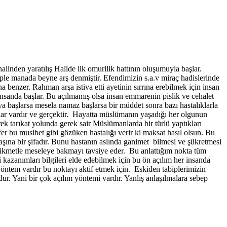
inden yaratılış Halide ilk omurilik hattının oluşumuyla başlar.
ple manada beyne arş denmiştir. Efendimizin s.a.v miraç hadislerinde
a benzer. Rahman arşa istiva etti ayetinin sırrına erebilmek için insan
 insanda başlar. Bu açılmamış olsa insan emmarenin pislik ve cehalet
ya başlarsa mesela namaz başlarsa bir müddet sonra bazı hastalıklarla
nlar vardır ve gerçektir. Hayatta müslümanın yaşadığı her olgunun
rek tarıkat yolunda gerek sair Müslümanlarda bir türlü yaptıkları
r bu musibet gibi gözüken hastalığı verir ki maksat hasıl olsun. Bu
başına bir şifadır. Bunu hastanın aslında ganimet bilmesi ve şükretmesi
e hikmetle meseleye bakmayı tavsiye eder. Bu anlattığım nokta tüm
ki kazanımları bilgileri elde edebilmek için bu ön açılım her insanda
 yöntem vardır bu noktayı aktif etmek için. Eskiden tabiplerimizin
r. Yani bir çok açılım yöntemi vardır. Yanlış anlaşılmalara sebep