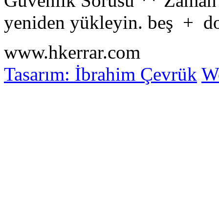
Güvenlik Sorusu
**
Zaman 
yeniden yükleyin.
beş
+
d
www.hkerrar.com
Tasarım: İbrahim Çevrük
Wo