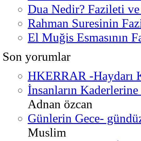
Dua Nedir? Fazileti ve
Rahman Suresinin Fazi
El Muğis Esmasının Faz
Son yorumlar
HKERRAR -Haydarı Ke
İnsanların Kaderlerine 
Adnan özcan
Günlerin Gece- gündüz 
Muslim