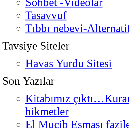
Sohbet -Videolar
Tasavvuf
Tıbbı nebevi-Alternati
Tavsiye Siteler
Havas Yurdu Sitesi
Son Yazılar
Kitabımız çıktı…Kurand
hikmetler
El Mucib Esması fazilet