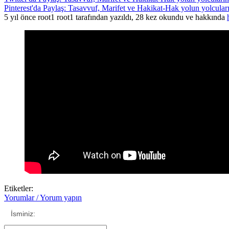
Pinterest'da Paylaş: Tasavvuf, Marifet ve Hakikat-Hak yolun yolcuları
5 yıl önce root1 root1 tarafından yazıldı, 28 kez okundu ve hakkında
Etiketler:
Yorumlar / Yorum yapın
İsminiz: