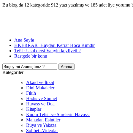
Bu blog da 12 kategoride 912 yazı yazılmış ve 185 adet üye yorumu 
Ana Sayfa
HKERRAR -Haydarı Kerrar Hoca Kimdir
Tefsir Usul dersi Vahyin keyfiyeti 2
Rastgele bir konu
Kategoriler
Akaid ve İtikat
Dini Makaleler
Fıkıh
Hadis ve Sünnet
Havass ve Dua
Kitaplar
Kuran Tefsir ve Surelerin Havassı
Manadan Esintiler
Rüya ve Yakaza
Sohbet -Videolar