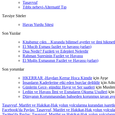
Tasavvuf
Tıbbı nebevi-Alternatif Tıp
Tavsiye Siteler
Havas Yurdu Sitesi
Son Yazılar
Kitabımız çıktı…Kuranda bilimsel ayetler ve ilmi hikmet
El Mucib Esması fazilet ve havassı (sırları)
Dua Nedir? Fazileti ve Edepleri Nelerdir
Rahman Suresinin Fazilet ve Havassı
El Muğis Esmasının Fazilet ve Havassı (sırları)
Son yorumlar
HKERRAR -Haydarı Kerrar Hoca Kimdir
için
Ayşe
İnsanların Kaderlerine etki eden burçlar değildir
için
Adn
Günlerin Gece- gündüz Hayır ve Şer saatleri
için
Muslim
Ledün ve Havass İlmi ve Esmaların Okuma Usulleri
içi
Dünyanın Korunmasından bahseden korunmuş tavan ayetle
Tasavvuf, Marifet ve Hakikat-Hak yolun yolcularına kurandan işaretl
Facebook'da Paylaş: Tasavvuf, Marifet ve Hakikat-Hak yolun yolcular
Twitter'da Paylaş: Tasavvuf, Marifet ve Hakikat-Hak yolun yolcuların