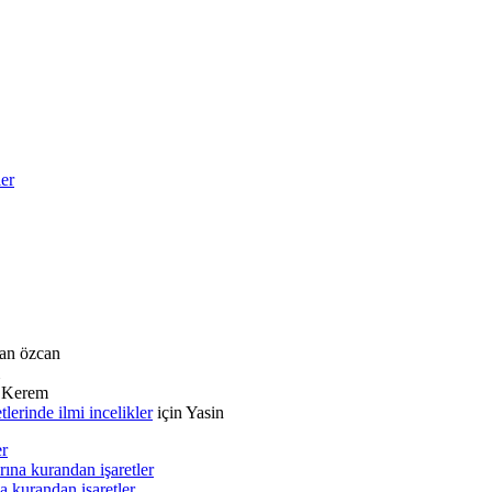
ler
an özcan
n
Kerem
rinde ilmi incelikler
için
Yasin
er
ına kurandan işaretler
a kurandan işaretler