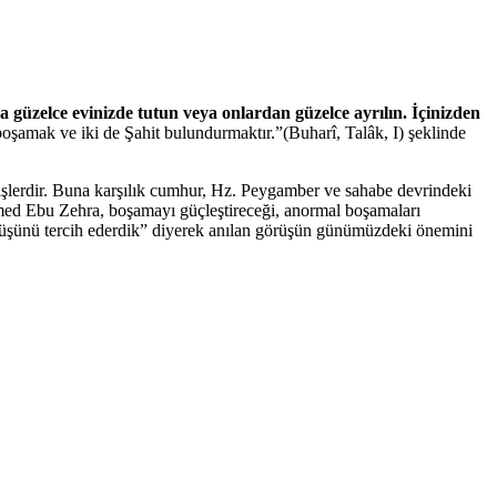
a güzelce evinizde tutun veya onlardan güzelce ayrılın. İçinizden
şamak ve iki de Şahit bulundurmaktır.”(Buharî, Talâk, I) şeklinde
işlerdir. Buna karşılık cumhur, Hz. Peygamber ve sahabe devrindeki
med Ebu Zehra, boşamayı güçleştireceği, anormal boşamaları
 görüşünü tercih ederdik” diyerek anılan görüşün günümüzdeki önemini