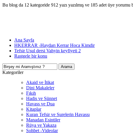
Bu blog da 12 kategoride 912 yazı yazılmış ve 185 adet üye yorumu 
Ana Sayfa
HKERRAR -Haydarı Kerrar Hoca Kimdir
Tefsir Usul dersi Vahyin keyfiyeti 2
Rastgele bir konu
Kategoriler
Akaid ve İtikat
Dini Makaleler
Fıkıh
Hadis ve Sünnet
Havass ve Dua
Kitaplar
Kuran Tefsir ve Surelerin Havassı
Manadan Esintiler
Rüya ve Yakaza
Sohbet -Videolar