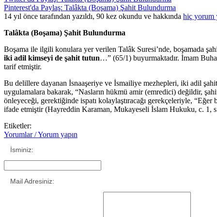
Pinterest'da Paylaş: Talâkta (Boşama) Şahit Bulundurma
14 yıl önce tarafından yazıldı, 90 kez okundu ve hakkında
hiç yorum 
Talâkta (Boşama) Şahit Bulundurma
Boşama ile ilgili konulara yer verilen Talâk Suresi’nde, boşamada ş
iki adil kimseyi de şahit tutun
…” (65/1) buyurmaktadır. İmam Buharid
tarif etmiştir.
Bu delillere dayanan İsnaaşeriye ve İsmailiye mezhepleri, iki adil 
uygulamalara bakarak, “Nasların hükmü amir (emredici) değildir, şa
önleyeceği, gerektiğinde ispatı kolaylaştıracağı gerekçeleriyle, “Eğe
ifade etmiştir (Hayreddin Karaman, Mukayeseli İslam Hukuku, c. 1, s
Etiketler:
Yorumlar / Yorum yapın
İsminiz:
Mail Adresiniz: