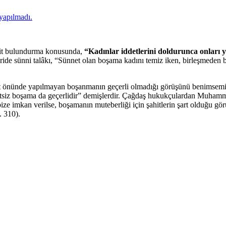
yapılmadı.
ahit bulundurma konusunda,
“Kadınlar iddetlerini doldurunca onları y
e sünni talâkı, “Sünnet olan boşama kadını temiz iken, birleşmeden bo
şahit önünde yapılmayan boşanmanın geçerli olmadığı görüşünü benimsem
hitsiz boşama da geçerlidir” demişlerdir. Çağdaş hukukçulardan Muham
r bize imkan verilse, boşamanın muteberliği için şahitlerin şart olduğu
. 310).