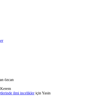
ler
an özcan
n
Kerem
rinde ilmi incelikler
için
Yasin