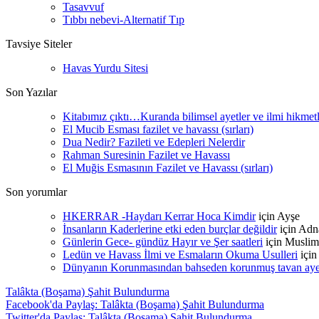
Tasavvuf
Tıbbı nebevi-Alternatif Tıp
Tavsiye Siteler
Havas Yurdu Sitesi
Son Yazılar
Kitabımız çıktı…Kuranda bilimsel ayetler ve ilmi hikmet
El Mucib Esması fazilet ve havassı (sırları)
Dua Nedir? Fazileti ve Edepleri Nelerdir
Rahman Suresinin Fazilet ve Havassı
El Muğis Esmasının Fazilet ve Havassı (sırları)
Son yorumlar
HKERRAR -Haydarı Kerrar Hoca Kimdir
için
Ayşe
İnsanların Kaderlerine etki eden burçlar değildir
için
Adn
Günlerin Gece- gündüz Hayır ve Şer saatleri
için
Muslim
Ledün ve Havass İlmi ve Esmaların Okuma Usulleri
içi
Dünyanın Korunmasından bahseden korunmuş tavan ayetle
Talâkta (Boşama) Şahit Bulundurma
Facebook'da Paylaş: Talâkta (Boşama) Şahit Bulundurma
Twitter'da Paylaş: Talâkta (Boşama) Şahit Bulundurma