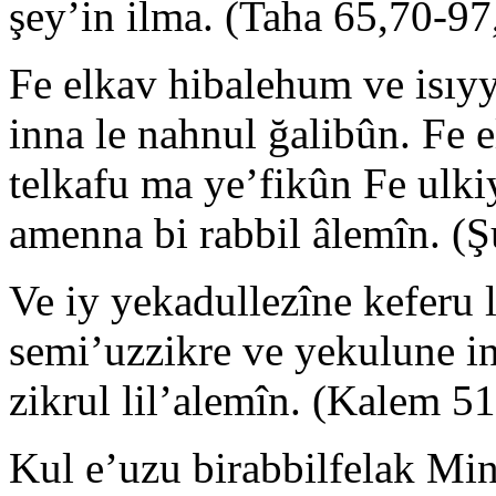
şey’in ilma. (Taha 65,70-97
Fe elkav hibalehum ve isıyy
inna le nahnul ğalibûn. Fe 
telkafu ma ye’fikûn Fe ulki
amenna bi rabbil âlemîn. (Ş
Ve iy yekadullezîne keferu
semi’uzzikre ve yekulune i
zikrul lil’alemîn. (Kalem 5
Kul e’uzu birabbilfelak Min