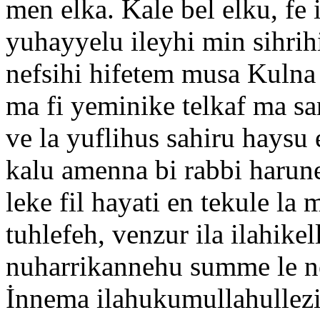
men elka. Kale bel elku, fe
yuhayyelu ileyhi min sihrih
nefsihi hifetem musa Kulna l
ma fi yeminike telkaf ma sa
ve la yuflihus sahiru haysu 
kalu amenna bi rabbi harune
leke fil hayati en tekule la 
tuhlefeh, venzur ila ilahikell
nuharrikannehu summe le ne
İnnema ilahukumullahullezi l