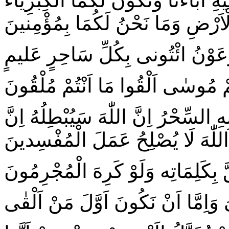
َيْهِ اٰبَاءَنَا وَتَكُونَ لَكُمَا الْكِبْرِيَاءُ
اَرْضِ وَمَا نَحْنُ لَكُمَا بِمُؤْمِنينَ
عَوْنُ ائْتُونى بِكُلِّ سَاحِرٍ عَليمٍ
مْ مُوسٰى اَلْقُوا مَا اَنْتُمْ مُلْقُونَ
 السِّحْرُ اِنَّ اللّٰهَ سَيُبْطِلُهُ اِنَّ
اللّٰهَ لَا يُصْلِحُ عَمَلَ الْمُفْسِدينَ
َّ بِكَلِمَاتِه وَلَوْ كَرِهَ الْمُجْرِمُونَ
وَاِمَّا اَنْ نَكُونَ اَوَّلَ مَنْ اَلْقٰى