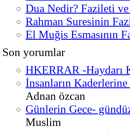
Dua Nedir? Fazileti ve
Rahman Suresinin Fazi
El Muğis Esmasının Faz
Son yorumlar
HKERRAR -Haydarı Ke
İnsanların Kaderlerine 
Adnan özcan
Günlerin Gece- gündüz 
Muslim