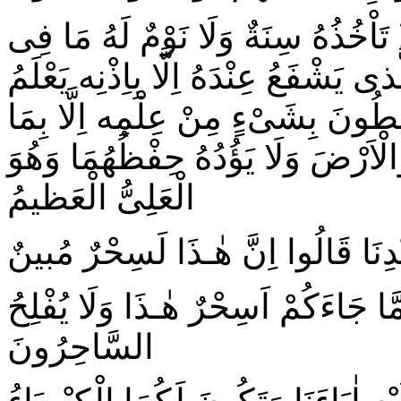
ُ لَا تَاْخُذُهُ سِنَةٌ وَلَا نَوْمٌ لَهُ مَا فِى
َشْفَعُ عِنْدَهُ اِلَّا بِاِذْنِه يَعْلَمُ
حيطُونَ بِشَیْءٍ مِنْ عِلْمِه اِلَّا بِمَا
ْاَرْضَ وَلَا يَؤُدُهُ حِفْظُهُمَا وَهُوَ
الْعَلِىُّ الْعَظيمُ
دِنَا قَالُوا اِنَّ هٰـذَا لَسِحْرٌ مُبينٌ
 جَاءَكُمْ اَسِحْرٌ هٰـذَا وَلَا يُفْلِحُ
السَّاحِرُونَ