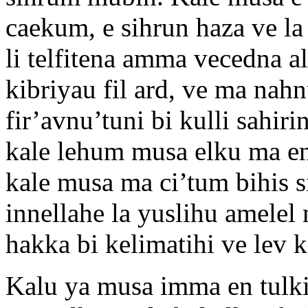
caekum, e sihrun haza ve la 
li telfitena amma vecedna a
kibriyau fil ard, ve ma nah
fir’avnu’tuni bi kulli sahir
kale lehum musa elku ma e
kale musa ma ci’tum bihis si
innellahe la yuslihu amelel
hakka bi kelimatihi ve lev
Kalu ya musa imma en tulk