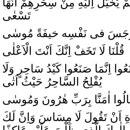
ْ يُخَيَّلُ اِلَيْهِ مِنْ سِحْرِهِمْ اَنَّهَا
تَسْعٰى
وْجَسَ فى نَفْسِه خيفَةً مُوسٰى
قُلْنَا لَا تَخَفْ اِنَّكَ اَنْتَ الْاَعْلٰى
وا اِنَّمَا صَنَعُوا كَيْدُ سَاحِرٍ وَلَا
يُفْلِحُ السَّاحِرُ حَيْثُ اَتٰى
َالُوا اٰمَنَّا بِرَبِّ هٰرُونَ وَمُوسٰى
ِ اَنْ تَقُولَ لَا مِسَاسَ وَاِنَّ لَكَ