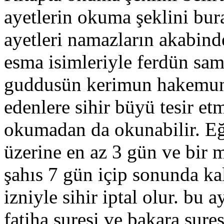
ayetlerin okuma şeklini bu
ayetleri namazların akabind
esma isimleriyle ferdün sa
guddusün kerimun hakemun
edenlere sihir büyü tesir et
okumadan da okunabilir. Eğe
üzerine en az 3 gün ve bir
şahıs 7 gün içip sonunda ka
izniyle sihir iptal olur. bu
fatiha suresi ve bakara sures