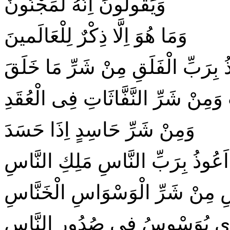
وَيَقُولُونَ اِنَّهُ لَمَجْنُونٌ
وَمَا هُوَ اِلَّا ذِكْرٌ لِلْعَالَمينَ
ُ بِرَبِّ الْفَلَقِ مِنْ شَرِّ مَا خَلَقَ
َمِنْ شَرِّ النَّفَّاثَاتِ فِى الْعُقَدِ
وَمِنْ شَرِّ حَاسِدٍ اِذَا حَسَدَ
َعُوذُ بِرَبِّ النَّاسِ مَلِكِ النَّاسِ
اسِ مِنْ شَرِّ الْوَسْوَاسِ الْخَنَّاسِ
َذى يُوَسْوِسُ فى صُدُورِ النَّاسِ