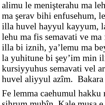
alimu le menişterahu ma lehu
ma şerav bihi enfusehum, le
illa huvel hayyul kayyum, l
lehu ma fis semavati ve ma 
illa bi iznih, ya’lemu ma 
la yuhitune bi şey’im min il
kursiyyuhus semavati vel a
huvel aliyyul azîm. Bakar
Fe lemma caehumul hakku mi
sihrum mubîn. Kale musa e 