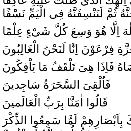
ى اِلٰهِكَ الَّذى ظَلْتَ عَلَيْهِ عَاكِفًا
َنَّهُ ثُمَّ لَنَنْسِفَنَّهُ فِى الْيَمِّ نَسْفًا
اِلٰهَ اِلَّا هُوَ وَسِعَ كُلَّ شَیْءٍ عِلْمًا
زَّةِ فِرْعَوْنَ اِنَّا لَنَحْنُ الْغَالِبُونَ
 فَاِذَا هِىَ تَلْقَفُ مَا يَاْفِكُونَ
فَاُلْقِىَ السَّحَرَةُ سَاجِدينَ
قَالُوا اٰمَنَّا بِرَبِّ الْعَالَمينَ
َ بِاَبْصَارِهِمْ لَمَّا سَمِعُوا الذِّكْرَ