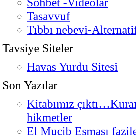
Sohbet -Videolar
Tasavvuf
Tıbbı nebevi-Alternati
Tavsiye Siteler
Havas Yurdu Sitesi
Son Yazılar
Kitabımız çıktı…Kurand
hikmetler
El Mucib Esması fazilet