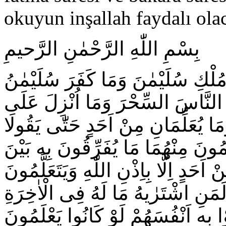
okuyun inşallah faydalı ola
بِسْمِ اللّٰهِ الرَّحْمٰنِ الرَّحيمِ
مُلْكِ سُلَيْمٰنَ وَمَا كَفَرَ سُلَيْمٰنُ
 النَّاسَ السِّحْرَ وَمَا اُنْزِلَ عَلَى
ا يُعَلِّمَانِ مِنْ اَحَدٍ حَتّٰى يَقُولَا
َلَّمُونَ مِنْهُمَا مَا يُفَرِّقُونَ بِه بَيْنَ
حَدٍ اِلَّا بِاِذْنِ اللّٰهِ وَيَتَعَلَّمُونَ
 لَمَنِ اشْتَرٰيهُ مَا لَهُ فِى الْاٰخِرَةِ
بِه اَنْفُسَهُمْ لَوْ كَانُوا يَعْلَمُونَ