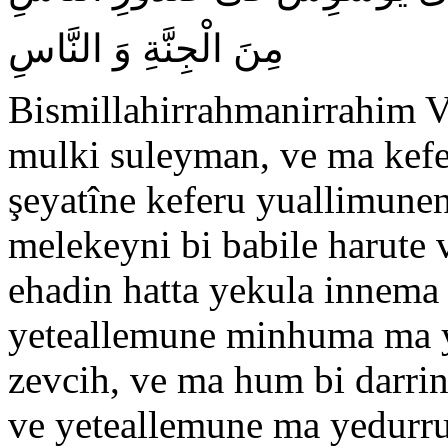
مِنَ الْجِنَّةِ وَ النَّاسِ
Bismillahirrahmanirrahim Ve
mulki suleyman, ve ma kefe
şeyatîne keferu yuallimunen 
melekeyni bi babile harute
ehadin hatta yekula innema n
yeteallemune minhuma ma yu
zevcih, ve ma hum bi darrine
ve yeteallemune ma yedurr