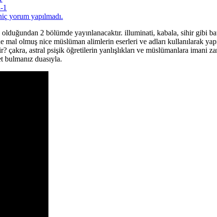
ı-1
hiç yorum yapılmadı.
lduğundan 2 bölümde yayınlanacaktır. illuminati, kabala, sihir gibi batı
he mal olmuş nice müslüman alimlerin eserleri ve adları kullanılarak yapı
? çakra, astral psişik öğretilerin yanlışlıkları ve müslümanlara imani za
et bulmanız duasıyla.