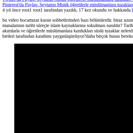
Pinterest'da Paylaş: Şeytanın Mistik öğretilerle müslümanlara tuzaklar
4 yıl önce root1 root1 tarafından yazıldı, 17 kez okundu ve hakkında
bu video hocamızın kuran sohbetlerinden bazı bölümlerdir. biraz uzun o
manalarının tarihi süreçte islam kaynaklarına sokulması nasıldır? Tari
akımlarla ve öğretilerle müslümanlara kurdukları süslü tuzaklar nelerdir
birileri tarafından kasıtlımı yaygınlaştırılıyor?daha birçok husus berek