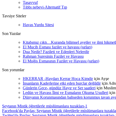
Tasavvuf
Tıbbı nebevi-Alternatif Tıp
Tavsiye Siteler
Havas Yurdu Sitesi
Son Yazılar
Kitabımız çıktı…Kuranda bilimsel ayetler ve ilmi hikmet
El Mucib Esması fazilet ve havassı (sırları)
Dua Nedir? Fazileti ve Edepleri Nelerdir
Rahman Suresinin Fazilet ve Havassı
El Muğis Esmasının Fazilet ve Havassı (sırları)
Son yorumlar
HKERRAR -Haydarı Kerrar Hoca Kimdir
için
Ayşe
İnsanların Kaderlerine etki eden burçlar değildir
için
Adn
Günlerin Gece- gündüz Hayır ve Şer saatleri
için
Muslim
Ledün ve Havass İlmi ve Esmaların Okuma Usulleri
içi
Dünyanın Korunmasından bahseden korunmuş tavan ayetle
Şeytanın Mistik öğretilerle müslümanlara tuzakları-1
Facebook'da Paylaş: Şeytanın Mistik öğretilerle müslümanlara tuzakla
Twitter'da Paylaş: Şeytanın Mistik öğretilerle müslümanlara tuzakları-