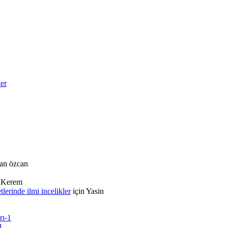
ler
an özcan
n
Kerem
rinde ilmi incelikler
için
Yasin
rı-1
1