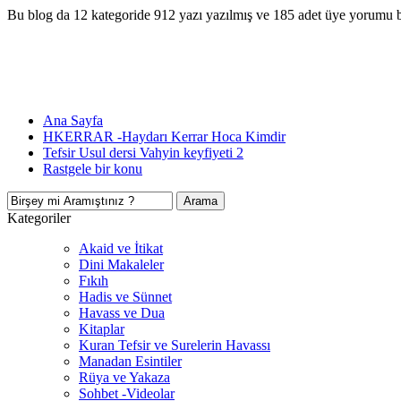
Bu blog da 12 kategoride 912 yazı yazılmış ve 185 adet üye yorumu 
Ana Sayfa
HKERRAR -Haydarı Kerrar Hoca Kimdir
Tefsir Usul dersi Vahyin keyfiyeti 2
Rastgele bir konu
Kategoriler
Akaid ve İtikat
Dini Makaleler
Fıkıh
Hadis ve Sünnet
Havass ve Dua
Kitaplar
Kuran Tefsir ve Surelerin Havassı
Manadan Esintiler
Rüya ve Yakaza
Sohbet -Videolar