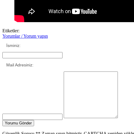
Etiketler:
Yorumlar / Yorum yapın
İsminiz:
Mail Adresiniz:
Güvenlik Sorusu
**
Zaman sınırı bitmiştir. CAPTCHA yeniden yükle