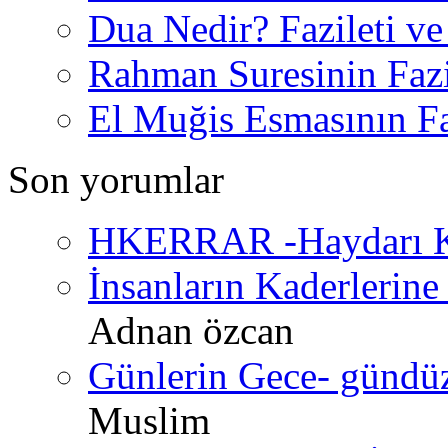
Dua Nedir? Fazileti ve
Rahman Suresinin Fazi
El Muğis Esmasının Faz
Son yorumlar
HKERRAR -Haydarı Ke
İnsanların Kaderlerine 
Adnan özcan
Günlerin Gece- gündüz 
Muslim