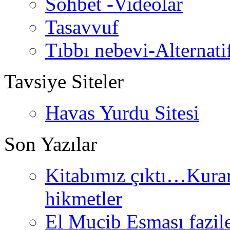
Sohbet -Videolar
Tasavvuf
Tıbbı nebevi-Alternati
Tavsiye Siteler
Havas Yurdu Sitesi
Son Yazılar
Kitabımız çıktı…Kurand
hikmetler
El Mucib Esması fazilet