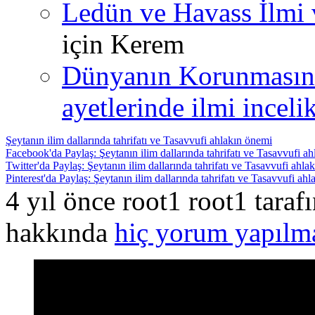
Ledün ve Havass İlmi 
için
Kerem
Dünyanın Korunmasın
ayetlerinde ilmi incelik
Şeytanın ilim dallarında tahrifatı ve Tasavvufi ahlakın önemi
Facebook'da Paylaş: Şeytanın ilim dallarında tahrifatı ve Tasavvufi a
Twitter'da Paylaş: Şeytanın ilim dallarında tahrifatı ve Tasavvufi ahla
Pinterest'da Paylaş: Şeytanın ilim dallarında tahrifatı ve Tasavvufi ah
4 yıl önce root1 root1 tara
hakkında
hiç yorum yapılm