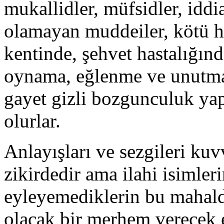
mukallidler, müfsidler, iddia
olamayan muddeiler, kötü huy
kentinde, şehvet hastalığın
oynama, eğlenme ve unutma 
gayet gizli bozgunculuk yap
olurlar.
Anlayışları ve sezgileri kuvv
zikirdedir ama ilahi isimler
eyleyemediklerin bu mahalde
olacak bir merhem verecek e