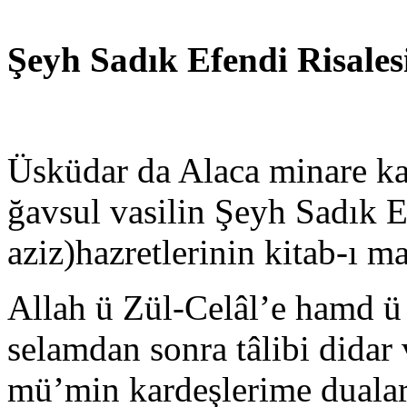
Şeyh Sadık Efendi Risales
Üsküdar da Alaca minare ka
ğavsul vasilin Şeyh Sadık E
aziz)hazretlerinin kitab-ı m
Allah ü Zül-Celâl’e hamd ü
selamdan sonra tâlibi didar 
mü’min kardeşlerime dualar