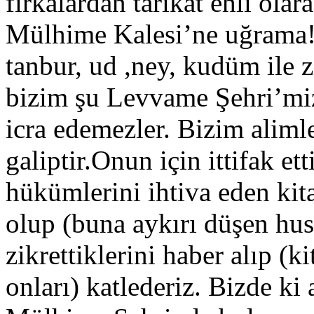
fırkalardan târikat ehli ola
Mülhime Kalesi’ne uğrama!
tanbur, ud ,ney, kudüm ile z
bizim şu Levvame Şehri’miz
icra edemezler. Bizim aliml
galiptir.Onun için ittifak ett
hükümlerini ihtiva eden kit
olup (buna aykırı düşen husu
zikrettiklerini haber alıp (
onları) katlederiz. Bizde ki 