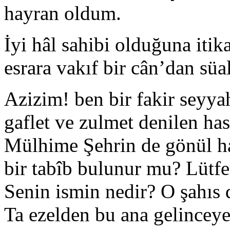
hayran oldum.
İyi hâl sahibi olduğuna itika
esrara vakıf bir cân’dan süa
Azizim! ben bir fakir seyya
gaflet ve zulmet denilen ha
Mülhime Şehrin de gönül has
bir tabîb bulunur mu? Lütfe
Senin ismin nedir? O şahıs
Ta ezelden bu ana gelincey