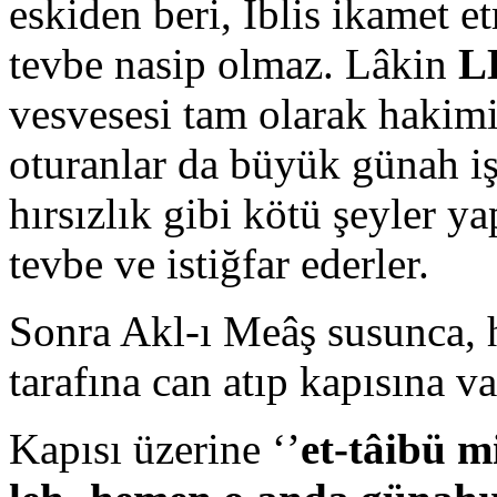
eskiden beri, İblis ikamet 
tevbe nasip olmaz. Lâkin
L
vesvesesi tam olarak hakim
oturanlar da büyük günah işle
hırsızlık gibi kötü şeyler y
tevbe ve istiğfar ederler.
Sonra Akl-ı Meâş susunca, 
tarafına can atıp kapısına v
Kapısı üzerine ‘’
et-tâibü m