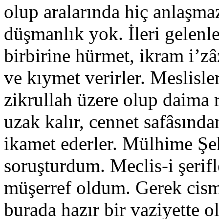
olup aralarında hiç anlaşmaz
düşmanlık yok. İleri gelenle
birbirine hürmet, ikram i’z
ve kıymet verirler. Meslisler
zikrullah üzere olup daima r
uzak kalır, cennet safâsında
ikamet ederler. Mülhime Şeh
soruşturdum. Meclis-i şerifl
müşerref oldum. Gerek cisma
burada hazır bir vaziyette 