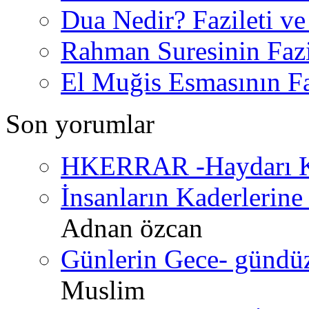
Dua Nedir? Fazileti ve
Rahman Suresinin Fazi
El Muğis Esmasının Faz
Son yorumlar
HKERRAR -Haydarı Ke
İnsanların Kaderlerine 
Adnan özcan
Günlerin Gece- gündüz 
Muslim