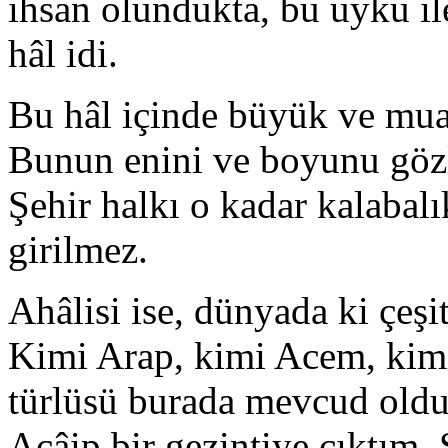
ihsan olundukta, bu uyku il
hâl idi.
Bu hâl içinde büyük ve mua
Bunun enini ve boyunu göz
Şehir halkı o kadar kalabalık
girilmez.
Ahâlisi ise, dünyada ki çeş
Kimi Arap, kimi Acem, kimi
türlüsü burada mevcud oldu
Acâip bir gezintiye çıktım.