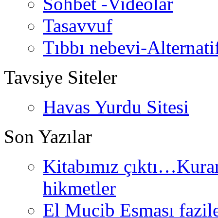
Sohbet -Videolar
Tasavvuf
Tıbbı nebevi-Alternati
Tavsiye Siteler
Havas Yurdu Sitesi
Son Yazılar
Kitabımız çıktı…Kurand
hikmetler
El Mucib Esması fazilet