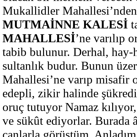
Mukallidler Mahallesi’nden 
MUTMAİNNE KALESİ
t
MAHALLESİ
’ne varılıp 
tabib bulunur. Derhal, hay-
sultanlık budur. Bunun üze
Mahallesi’ne varıp misafir 
edepli, zikir halinde şükre
oruç tutuyor Namaz kılıyor, 
ve sükût ediyorlar. Burada âl
canlarla görüştüm. Anladım k