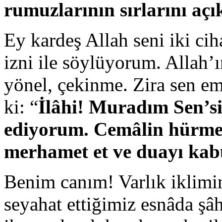
rumuzlarının sırlarını açık
Ey kardeş Allah seni iki cih
izni ile söylüyorum. Allah’ı
yönel, çekinme. Zira sen em
ki: “
İlâhi! Muradım Sen’si
ediyorum. Cemâlin hürmet
merhamet et ve duayı kab
Benim canım! Varlık iklimin
seyahat ettiğimiz esnâda şâ