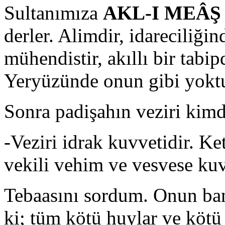
Sultanımıza
AKL-I MEÂ
derler. Alimdir, idareciliğ
mühendistir, akıllı bir tabip
Yeryüzünde onun gibi yoktu
Sonra padişahın veziri kimd
-Veziri idrak kuvvetidir. Ke
vekili vehim ve vesvese kuv
Tebaasını sordum. Onun ban
ki; tüm kötü huylar ve kötü