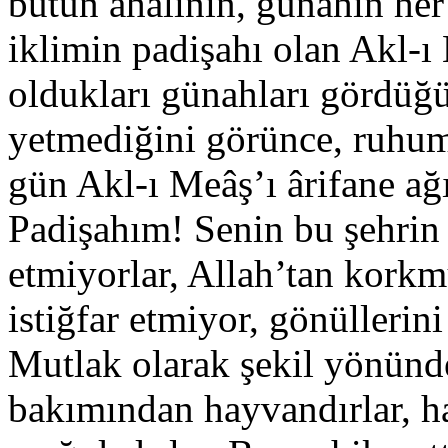
bütün ahâlinin, günahın her
iklimin padişahı olan Akl-ı
oldukları günahları gördüğ
yetmediğini görünce, ruhuma
gün Akl-ı Meâş’ı ârifane ağ
Padişahım! Senin bu şehrin b
etmiyorlar, Allah’tan korkm
istiğfar etmiyor, gönüllerin
Mutlak olarak şekil yönünde
bakımından hayvandırlar, h