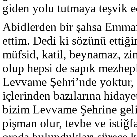
giden yolu tutmaya teşvik e
Abidlerden bir şahsa Emmar
ettim. Dedi ki sözünü ettiğin
müfsid, katil, beynamaz, zin
olup hepsi de sapık mezhep
Levvame Şehri’nde yoktur, 
içlerinden bazılarına hiday
bizim Levvame Şehrine gelir
pişman olur, tevbe ve istiğ
orada bulundukları sürece k