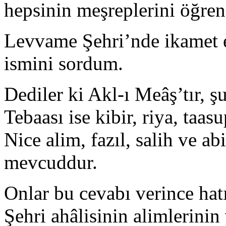
hepsinin meşreplerini öğre
Levvame Şehri’nde ikamet e
ismini sordum.
Dediler ki Akl-ı Meâş’tır, ş
Tebaası ise kibir, riya, taas
Nice alim, fazıl, salih ve 
mevcuddur.
Onlar bu cevabı verince ha
Şehri ahâlisinin alimlerinin 