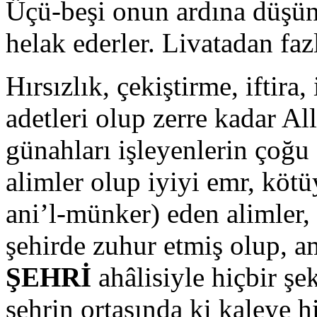
Üçü-beşi onun ardına düşünc
helak ederler. Livatadan fazl
Hırsızlık, çekiştirme, iftira
adetleri olup zerre kadar A
günahları işleyenlerin çoğu
alimler olup iyiyi emr, köt
ani’l-münker) eden alimler, 
şehirde zuhur etmiş olup, 
ŞEHRİ
ahâlisiyle hiçbir ş
şehrin ortasında ki kaleye h