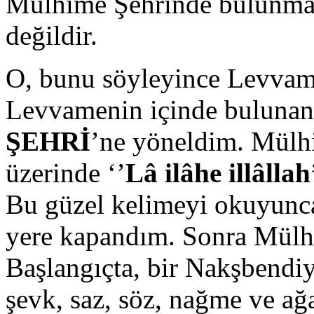
Mülhime Şehrinde bulunmas
değildir.
O, bunu söyleyince Levvame
Levvamenin içinde buluna
ŞEHRİ
’ne yöneldim. Mülhi
üzerinde ‘’
Lâ ilâhe illâllah
Bu güzel kelimeyi okuyunca
yere kapandım. Sonra Mülh
Başlangıçta, bir Nakşbendiy
şevk, saz, söz, nağme ve ağa