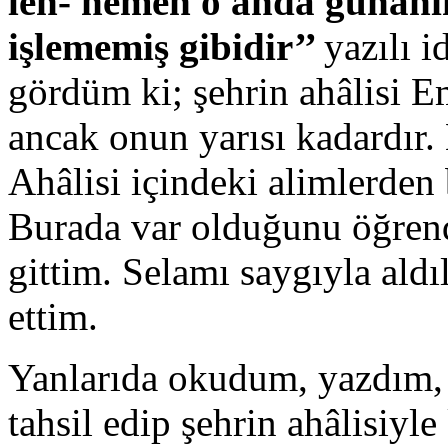
leh- hemen o anda günahı
işlememiş gibidir’’
yazılı i
gördüm ki; şehrin ahâlisi E
ancak onun yarısı kadardır.
Ahâlisi içindeki alimlerde
Burada var olduğunu öğrend
gittim. Selamı saygıyla ald
ettim.
Yanlarıda okudum, yazdım,
tahsil edip şehrin ahâlisiyl