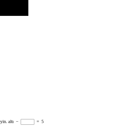
yin.
altı
−
=
5