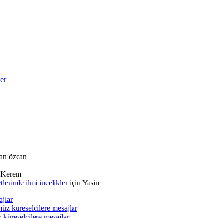
ler
an özcan
n
Kerem
rinde ilmi incelikler
için
Yasin
ajlar
üz küreselcilere mesajlar
 küreselcilere mesajlar