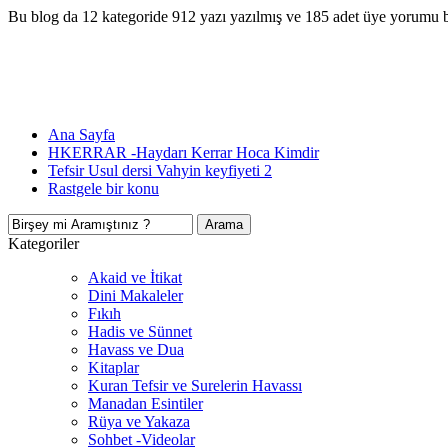
Bu blog da 12 kategoride 912 yazı yazılmış ve 185 adet üye yorumu 
Ana Sayfa
HKERRAR -Haydarı Kerrar Hoca Kimdir
Tefsir Usul dersi Vahyin keyfiyeti 2
Rastgele bir konu
Kategoriler
Akaid ve İtikat
Dini Makaleler
Fıkıh
Hadis ve Sünnet
Havass ve Dua
Kitaplar
Kuran Tefsir ve Surelerin Havassı
Manadan Esintiler
Rüya ve Yakaza
Sohbet -Videolar