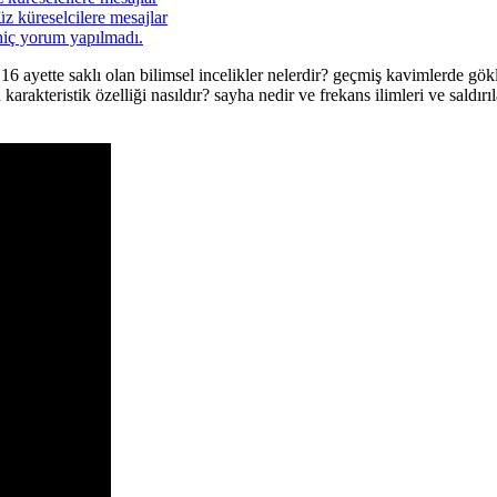
üz küreselcilere mesajlar
hiç yorum yapılmadı.
k 16 ayette saklı olan bilimsel incelikler nelerdir? geçmiş kavimlerde 
rakteristik özelliği nasıldır? sayha nedir ve frekans ilimleri ve saldırıl