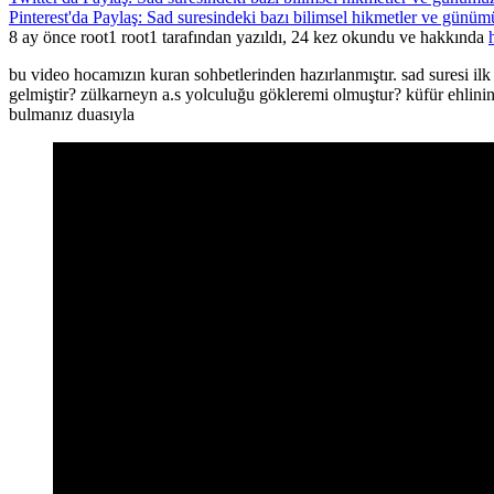
Pinterest'da Paylaş: Sad suresindeki bazı bilimsel hikmetler ve günüm
8 ay önce root1 root1 tarafından yazıldı, 24 kez okundu ve hakkında
bu video hocamızın kuran sohbetlerinden hazırlanmıştır. sad suresi il
gelmiştir? zülkarneyn a.s yolculuğu gökleremi olmuştur? küfür ehlinin ka
bulmanız duasıyla