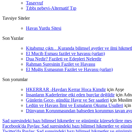
Tasavvuf
Tıbbı nebevi-Alternatif Tıp
Tavsiye Siteler
Havas Yurdu Sitesi
Son Yazılar
Kitabımız çıktı…Kuranda bilimsel ayetler ve ilmi hikmet
El Mucib Esması fazilet ve havassı (sırları)
Dua Nedir? Fazileti ve Edepleri Nelerdir
Rahman Suresinin Fazilet ve Havassı
El Muğis Esmasının Fazilet ve Havassı (sırları)
Son yorumlar
HKERRAR -Haydarı Kerrar Hoca Kimdir
için
Ayşe
İnsanların Kaderlerine etki eden burçlar değildir
için
Adn
Günlerin Gece- gündüz Hayır ve Şer saatleri
için
Muslim
Ledün ve Havass İlmi ve Esmaların Okuma Usulleri
içi
Dünyanın Korunmasından bahseden korunmuş tavan ayetle
Sad suresindeki bazı bilimsel hikmetler ve günümüz küreselcilere mes
Facebook'da Paylaş: Sad suresindeki bazı bilimsel hikmetler ve günüm
Twitter'da Paylaş: Sad suresindeki bazı bilimsel hikmetler ve günümüz