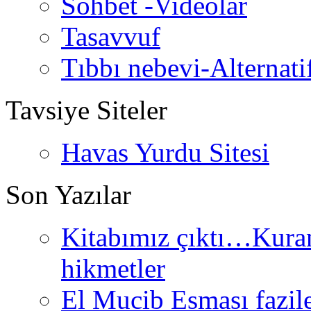
Sohbet -Videolar
Tasavvuf
Tıbbı nebevi-Alternati
Tavsiye Siteler
Havas Yurdu Sitesi
Son Yazılar
Kitabımız çıktı…Kurand
hikmetler
El Mucib Esması fazilet