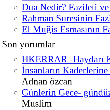
Dua Nedir? Fazileti ve
Rahman Suresinin Fazi
El Muğis Esmasının Faz
Son yorumlar
HKERRAR -Haydarı Ke
İnsanların Kaderlerine 
Adnan özcan
Günlerin Gece- gündüz 
Muslim