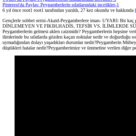
Pinterest'da Paylaş: Peygamberlerin sıfatlarındaki incelikler-1
6 yıl önce root1 root1 tarafından yazıldı, 27 kez okundu ve hakkında
Gençlerle sohbet serisi-Akaid-Peygamberlere iman- UYARI: Bir ka
DİNLEMEYEN VE FIKIH,HADİS, TEFSİR VS. İLİMLERD
Peygamberlerin gelmesi aklen caizmidir? Peygamberlerin hepsine verilen 
ilimlerinde bu sıfatlarda gözden kaçan noktalar nedir ve doğurduğu s
uymadığından dolayı yaşadıkları durumlar nedir?Peygamberin Mübeyyin 
düştükleri hatalar nedir?Peygamberimize ve ümmetine verilen diğer pe