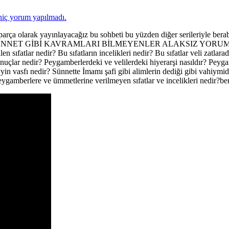
hiç yorum yapılmadı.
ç parça olarak yayınlayacağız bu sohbeti bu yüzden diğer serileri
E SÜNNET GİBİ KAVRAMLARI BİLMEYENLER ALAKSIZ YOR
sıfatlar nedir? Bu sıfatların incelikleri nedir? Bu sıfatlar veli zatlar
onuçlar nedir? Peygamberlerdeki ve velilerdeki hiyerarşi nasıldır? Pey
vasfı nedir? Sünnette İmamı şafi gibi alimlerin dediği gibi vahiymidir
ygamberlere ve ümmetlerine verilmeyen sıfatlar ve incelikleri nedir?be