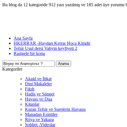
Bu blog da 12 kategoride 912 yazı yazılmış ve 185 adet üye yorumu 
Ana Sayfa
HKERRAR -Haydarı Kerrar Hoca Kimdir
Tefsir Usul dersi Vahyin keyfiyeti 2
Rastgele bir konu
Kategoriler
Akaid ve İtikat
Dini Makaleler
Fıkıh
Hadis ve Sünnet
Havass ve Dua
Kitaplar
Kuran Tefsir ve Surelerin Havassı
Manadan Esintiler
Rüya ve Yakaza
Sohbet -Videolar