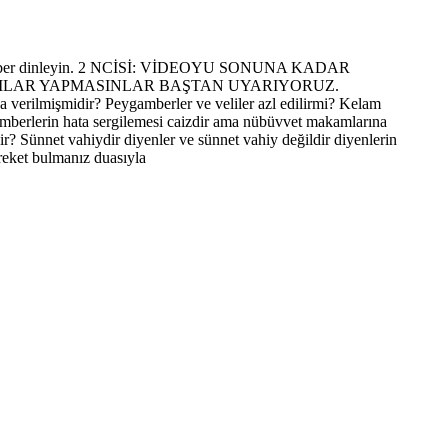
yle beraber dinleyin. 2 NCİSİ: VİDEOYU SONUNA KADAR
UMLAR YAPMASINLAR BAŞTAN UYARIYORUZ.
ada verilmişmidir? Peygamberler ve veliler azl edilirmi? Kelam
gamberlerin hata sergilemesi caizdir ama nübüvvet makamlarına
? Sünnet vahiydir diyenler ve sünnet vahiy değildir diyenlerin
reket bulmanız duasıyla