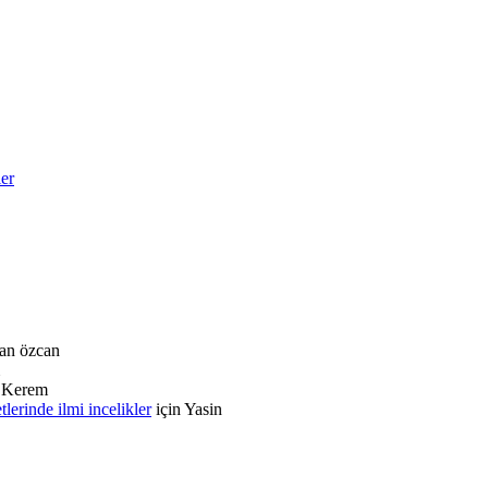
ler
an özcan
n
Kerem
rinde ilmi incelikler
için
Yasin