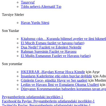
Tasavvuf
Tıbbı nebevi-Alternatif Tıp
Tavsiye Siteler
Havas Yurdu Sitesi
Son Yazılar
Kitabımız çıktı…Kuranda bilimsel ayetler ve ilmi hikmet
El Mucib Esması fazilet ve havassı (sırları)
Dua Nedir? Fazileti ve Edepleri Nelerdir
Rahman Suresinin Fazilet ve Havassı
El Muğis Esmasının Fazilet ve Havassı (sırları)
Son yorumlar
HKERRAR -Haydarı Kerrar Hoca Kimdir
için
Ayşe
İnsanların Kaderlerine etki eden burçlar değildir
için
Adn
Günlerin Gece- gündüz Hayır ve Şer saatleri
için
Muslim
Ledün ve Havass İlmi ve Esmaların Okuma Usulleri
içi
Dünyanın Korunmasından bahseden korunmuş tavan ayetle
Peygamberlerin sıfatlarındaki incelikler-1
Facebook'da Paylaş: Peygamberlerin sıfatlarındaki incelikler-1
Twitter'da Paylaş: Peygamberlerin sıfatlarındaki incelikler-1