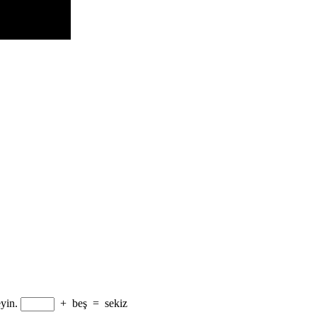
yin.
+
beş
=
sekiz