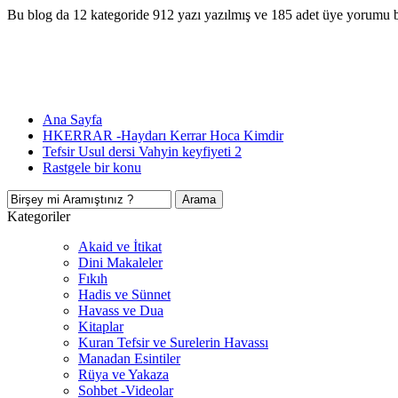
Bu blog da 12 kategoride 912 yazı yazılmış ve 185 adet üye yorumu 
Ana Sayfa
HKERRAR -Haydarı Kerrar Hoca Kimdir
Tefsir Usul dersi Vahyin keyfiyeti 2
Rastgele bir konu
Kategoriler
Akaid ve İtikat
Dini Makaleler
Fıkıh
Hadis ve Sünnet
Havass ve Dua
Kitaplar
Kuran Tefsir ve Surelerin Havassı
Manadan Esintiler
Rüya ve Yakaza
Sohbet -Videolar