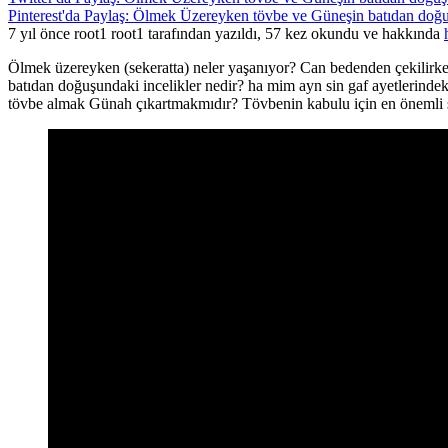
Pinterest'da Paylaş: Ölmek Üzereyken tövbe ve Güneşin batıdan doğuş
7 yıl önce root1 root1 tarafından yazıldı, 57 kez okundu ve hakkında
Ölmek üzereyken (sekeratta) neler yaşanıyor? Can bedenden çekilirk
batıdan doğuşundaki incelikler nedir? ha mim ayn sin gaf ayetlerinde
tövbe almak Günah çıkartmakmıdır? Tövbenin kabulu için en önemli ş