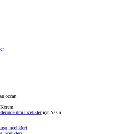
ler
an özcan
n
Kerem
rinde ilmi incelikler
için
Yasin
şu incelikleri
 incelikleri