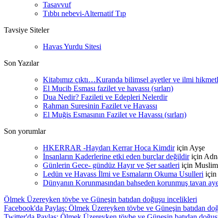
Tasavvuf
Tıbbı nebevi-Alternatif Tıp
Tavsiye Siteler
Havas Yurdu Sitesi
Son Yazılar
Kitabımız çıktı…Kuranda bilimsel ayetler ve ilmi hikmet
El Mucib Esması fazilet ve havassı (sırları)
Dua Nedir? Fazileti ve Edepleri Nelerdir
Rahman Suresinin Fazilet ve Havassı
El Muğis Esmasının Fazilet ve Havassı (sırları)
Son yorumlar
HKERRAR -Haydarı Kerrar Hoca Kimdir
için
Ayşe
İnsanların Kaderlerine etki eden burçlar değildir
için
Adn
Günlerin Gece- gündüz Hayır ve Şer saatleri
için
Muslim
Ledün ve Havass İlmi ve Esmaların Okuma Usulleri
içi
Dünyanın Korunmasından bahseden korunmuş tavan ayetle
Ölmek Üzereyken tövbe ve Güneşin batıdan doğuşu incelikleri
Facebook'da Paylaş: Ölmek Üzereyken tövbe ve Güneşin batıdan doğu
Twitter'da Paylaş: Ölmek Üzereyken tövbe ve Güneşin batıdan doğuşu