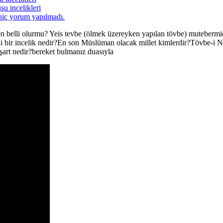
u incelikleri
hiç yorum yapılmadı.
en belli olurmu? Yeis tevbe (ölmek üzereyken yapılan tövbe) muteberm
ki bir incelik nedir?En son Müslüman olacak millet kimlerdir?Tövbe-i Na
art nedir?bereket bulmanız duasıyla