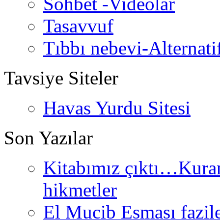
Sohbet -Videolar
Tasavvuf
Tıbbı nebevi-Alternati
Tavsiye Siteler
Havas Yurdu Sitesi
Son Yazılar
Kitabımız çıktı…Kurand
hikmetler
El Mucib Esması fazilet