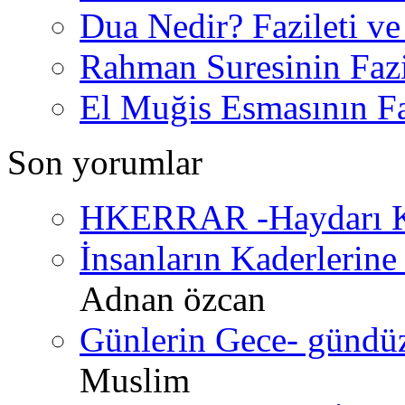
Dua Nedir? Fazileti ve
Rahman Suresinin Fazi
El Muğis Esmasının Faz
Son yorumlar
HKERRAR -Haydarı Ke
İnsanların Kaderlerine 
Adnan özcan
Günlerin Gece- gündüz 
Muslim