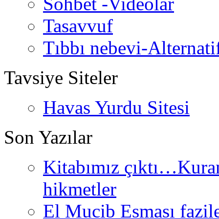
Sohbet -Videolar
Tasavvuf
Tıbbı nebevi-Alternati
Tavsiye Siteler
Havas Yurdu Sitesi
Son Yazılar
Kitabımız çıktı…Kurand
hikmetler
El Mucib Esması fazilet