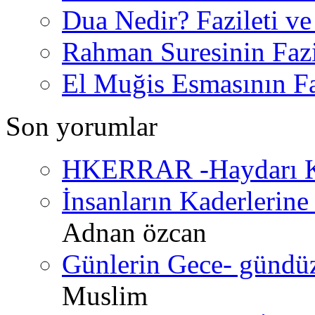
Dua Nedir? Fazileti ve
Rahman Suresinin Fazi
El Muğis Esmasının Faz
Son yorumlar
HKERRAR -Haydarı Ke
İnsanların Kaderlerine 
Adnan özcan
Günlerin Gece- gündüz 
Muslim