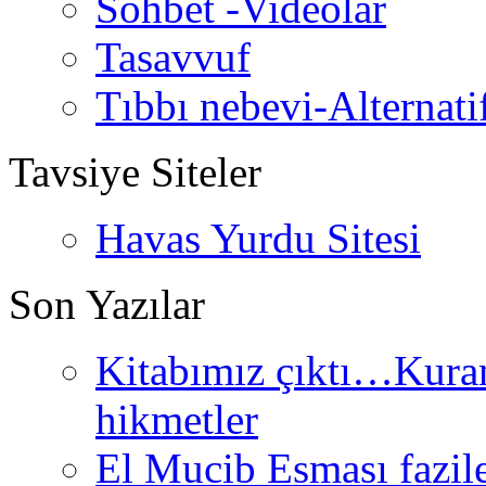
Sohbet -Videolar
Tasavvuf
Tıbbı nebevi-Alternati
Tavsiye Siteler
Havas Yurdu Sitesi
Son Yazılar
Kitabımız çıktı…Kurand
hikmetler
El Mucib Esması fazilet