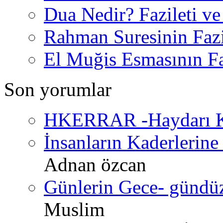
Dua Nedir? Fazileti ve
Rahman Suresinin Fazi
El Muğis Esmasının Faz
Son yorumlar
HKERRAR -Haydarı Ke
İnsanların Kaderlerine 
Adnan özcan
Günlerin Gece- gündüz 
Muslim