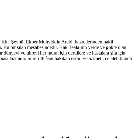
mak için Şeyhül Ekber Muhyiddin Arabi hazretlerinden nakil
r. Bu bir silah mesabesindedir. Hak Teala’nın yerde ve gökte olan
r dünyevi ve uhrevi her murat için dertlilere ve hastalara şifa için
sı lazımdır. Sure-i İhlâsın hakikati esrarı ve azimeti, celaleti bunda