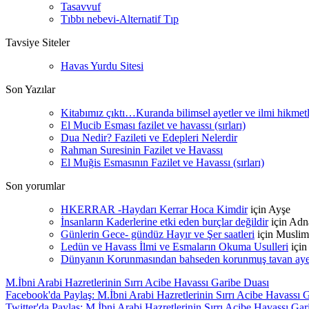
Tasavvuf
Tıbbı nebevi-Alternatif Tıp
Tavsiye Siteler
Havas Yurdu Sitesi
Son Yazılar
Kitabımız çıktı…Kuranda bilimsel ayetler ve ilmi hikmet
El Mucib Esması fazilet ve havassı (sırları)
Dua Nedir? Fazileti ve Edepleri Nelerdir
Rahman Suresinin Fazilet ve Havassı
El Muğis Esmasının Fazilet ve Havassı (sırları)
Son yorumlar
HKERRAR -Haydarı Kerrar Hoca Kimdir
için
Ayşe
İnsanların Kaderlerine etki eden burçlar değildir
için
Adn
Günlerin Gece- gündüz Hayır ve Şer saatleri
için
Muslim
Ledün ve Havass İlmi ve Esmaların Okuma Usulleri
içi
Dünyanın Korunmasından bahseden korunmuş tavan ayetle
M.İbni Arabi Hazretlerinin Sırrı Acibe Havassı Garibe Duası
Facebook'da Paylaş: M.İbni Arabi Hazretlerinin Sırrı Acibe Havassı 
Twitter'da Paylaş: M.İbni Arabi Hazretlerinin Sırrı Acibe Havassı Ga