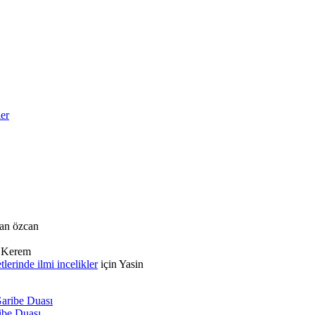
ler
an özcan
n
Kerem
rinde ilmi incelikler
için
Yasin
Garibe Duası
ribe Duası