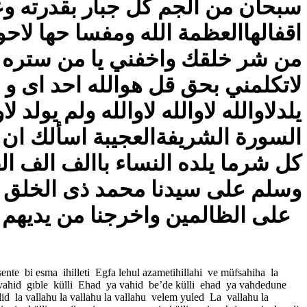
سبحان من الجم كل جبار بقدرته وع
اقفالهاالعظمة الله ومفسا حها لاحو
من شر خلقك واخفني يا من ستره الج
لاتكلمني بحق قل هوالله احد اى و الل
يلدلاوالله لاوالله لاوالله ولم يولد ل
السورة الشريفةالعجيبة اسألك ا
كل شرما يلده النساء باالف الف ال
وسلم على سيدنا محمد ذى الخلق ا
على الظالمين واخرجنا من يديهم سالمين غانمين برحمتك يا ارحم الراحمين
ente bi esma ihilleti Egfa lehul azametihillahi ve müfsahiha la
 ya vahid gıble külli Ehad ya vahid be’de külli ehad ya vahdedune
d la vallahu la vallahu la vallahu velem yuled La vallahu la