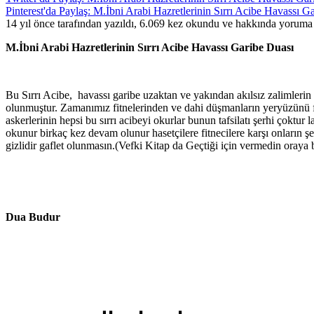
Pinterest'da Paylaş: M.İbni Arabi Hazretlerinin Sırrı Acibe Havassı G
14 yıl önce tarafından yazıldı, 6.069 kez okundu ve hakkında
yoruma 
M.İbni Arabi Hazretlerinin Sırrı Acibe Havassı Garibe Duası
Bu Sırrı Acibe, havassı garibe uzaktan ve yakından akılsız zalimleri
olunmuştur. Zamanımız fitnelerinden ve dahi düşmanların yeryüzünü fe
askerlerinin hepsi bu sırrı acibeyi okurlar bunun tafsilatı şerhi çoktur
okunur birkaç kez devam olunur hasetçilere fitnecilere karşı onların şe
gizlidir gaflet olunmasın.(Vefki Kitap da Geçtiği için vermedin oraya 
Dua Budur