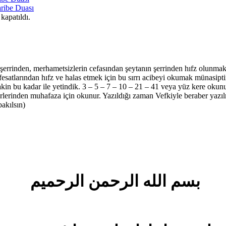
aribe Duası
kapatıldı.
n şerrinden, merhametsizlerin cefasından şeytanın şerrinden hıfz olun
satlarından hıfz ve halas etmek için bu sırrı acibeyi okumak münasipti
 lakin bu kadar ile yetindik. 3 – 5 – 7 – 10 – 21 – 41 veya yüz kere okunu
rlerinden muhafaza için okunur. Yazıldığı zaman Vefkiyle beraber yazılma
bakılsın)
بسم الله الرحمن الرحميم