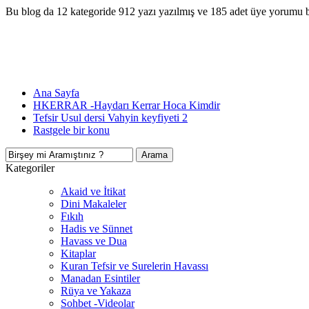
Bu blog da 12 kategoride 912 yazı yazılmış ve 185 adet üye yorumu 
Ana Sayfa
HKERRAR -Haydarı Kerrar Hoca Kimdir
Tefsir Usul dersi Vahyin keyfiyeti 2
Rastgele bir konu
Kategoriler
Akaid ve İtikat
Dini Makaleler
Fıkıh
Hadis ve Sünnet
Havass ve Dua
Kitaplar
Kuran Tefsir ve Surelerin Havassı
Manadan Esintiler
Rüya ve Yakaza
Sohbet -Videolar