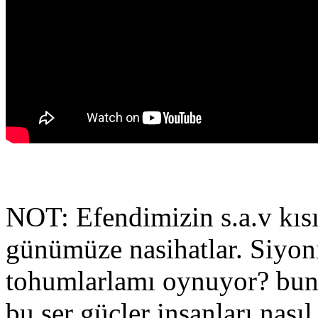
NOT: Efendimizin s.a.v kısır
günümüze nasihatlar. Siyoni
tohumlarlamı oynuyor? bunu
bu şer güçler insanları nasıl