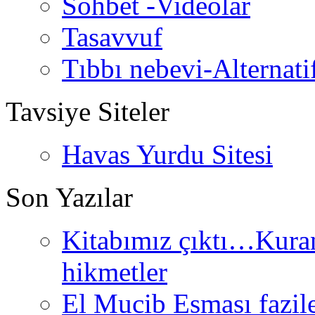
Sohbet -Videolar
Tasavvuf
Tıbbı nebevi-Alternati
Tavsiye Siteler
Havas Yurdu Sitesi
Son Yazılar
Kitabımız çıktı…Kurand
hikmetler
El Mucib Esması fazilet