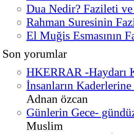
Dua Nedir? Fazileti ve
Rahman Suresinin Fazi
El Muğis Esmasının Faz
Son yorumlar
HKERRAR -Haydarı Ke
İnsanların Kaderlerine 
Adnan özcan
Günlerin Gece- gündüz 
Muslim