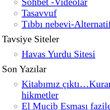
Sohbet -Videolar
Tasavvuf
Tıbbı nebevi-Alternati
Tavsiye Siteler
Havas Yurdu Sitesi
Son Yazılar
Kitabımız çıktı…Kurand
hikmetler
El Mucib Esması fazilet