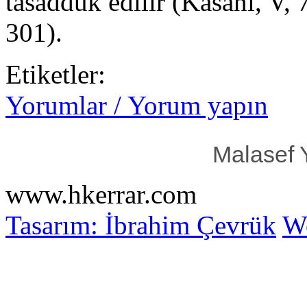
tasadduk edilir (Kâsânî, V, 
301).
Etiketler:
Yorumlar / Yorum yapın
Malasef 
www.hkerrar.com
Tasarım: İbrahim Çevrük
Wo