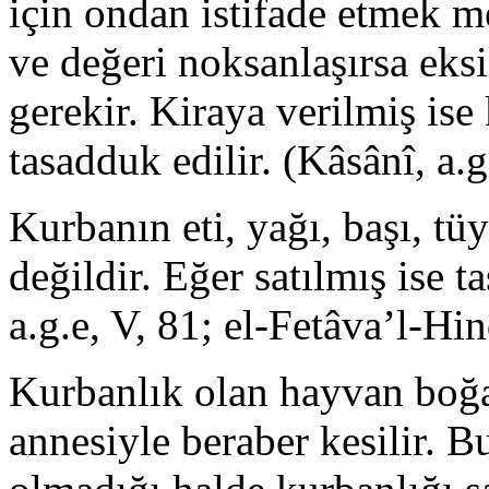
için ondan istifade etmek m
ve değeri noksanlaşırsa eks
gerekir. Kiraya verilmiş ise
tasadduk edilir. (Kâsânî, a.g
Kurbanın eti, yağı, başı, tüy
değildir. Eğer satılmış ise 
a.g.e, V, 81; el-Fetâva’l-Hi
Kurbanlık olan hayvan boğ
annesiyle beraber kesilir. 