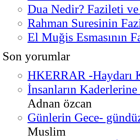
Dua Nedir? Fazileti ve
Rahman Suresinin Fazi
El Muğis Esmasının Faz
Son yorumlar
HKERRAR -Haydarı Ke
İnsanların Kaderlerine 
Adnan özcan
Günlerin Gece- gündüz 
Muslim