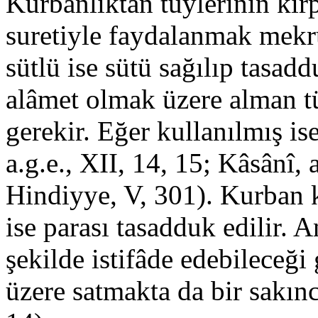
Kurbanlıktan tüylerinin kır
suretiyle faydalanmak mekru
sütlü ise sütü sağılıp tasadd
alâmet olmak üzere alman tü
gerekir. Eğer kullanılmış ise
a.g.e., XII, 14, 15; Kâsânî, a
Hindiyye, V, 301). Kurban ke
ise parası tasadduk edilir. 
şekilde istifâde edebileceğ
üzere satmakta da bir sakınc