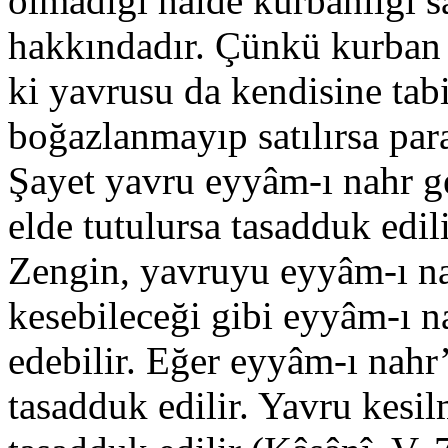
olmadığı halde kurbanlığı sa
hakkındadır. Çünkü kurban b
ki yavrusu da kendisine tab
boğazlanmayıp satılırsa par
Şayet yavru eyyâm-ı nahr 
elde tutulursa tasadduk edili
Zengin, yavruyu eyyâm-ı n
kesebileceği gibi eyyâm-ı n
edebilir. Eğer eyyâm-ı nahr’
tasadduk edilir. Yavru kesil