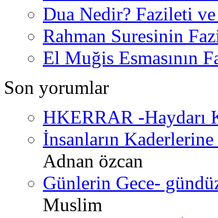
Dua Nedir? Fazileti ve
Rahman Suresinin Fazi
El Muğis Esmasının Faz
Son yorumlar
HKERRAR -Haydarı Ke
İnsanların Kaderlerine 
Adnan özcan
Günlerin Gece- gündüz 
Muslim