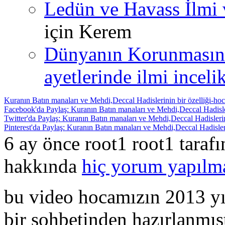
Ledün ve Havass İlmi 
için
Kerem
Dünyanın Korunmasın
ayetlerinde ilmi incelik
Kuranın Batın manaları ve Mehdi,Deccal Hadislerinin bir özelliği-hoc
Facebook'da Paylaş: Kuranın Batın manaları ve Mehdi,Deccal Hadisler
Twitter'da Paylaş: Kuranın Batın manaları ve Mehdi,Deccal Hadislerin
Pinterest'da Paylaş: Kuranın Batın manaları ve Mehdi,Deccal Hadisleri
6 ay önce root1 root1 taraf
hakkında
hiç yorum yapılm
bu video hocamızın 2013 yıl
bir sohbetinden hazırlanmıştı