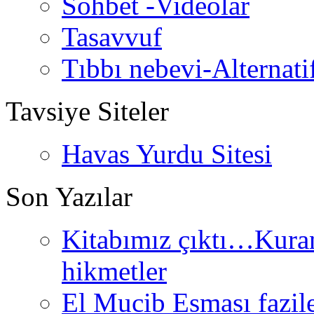
Sohbet -Videolar
Tasavvuf
Tıbbı nebevi-Alternati
Tavsiye Siteler
Havas Yurdu Sitesi
Son Yazılar
Kitabımız çıktı…Kurand
hikmetler
El Mucib Esması fazilet