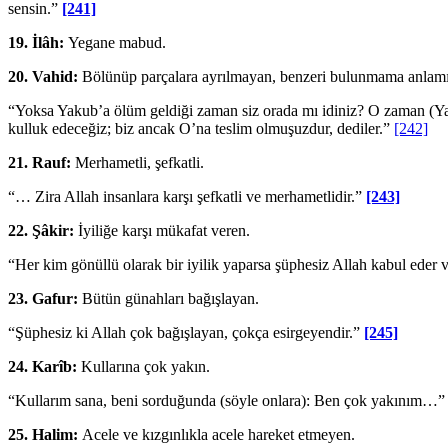
sensin.”
[241]
19.
İlâh:
Yegane mabud.
20.
Vahid:
Bölünüp parçalara ayrılmayan, ben­zeri bulunmama anlamı
“Yoksa Yakub’a ölüm geldiği zaman siz orada mı idiniz? O zaman (Yaku
kulluk edeceğiz; biz ancak O’na teslim olmuşuzdur, dediler.”
[242]
21. Rauf:
Merhametli, şefkatli.
“… Zira Allah insanlara karşı şefkatli ve mer­hametlidir.”
[243]
22.
Şâkir:
İyiliğe karşı mükafat veren.
“Her kim gönüllü olarak bir iyilik yaparsa şüphesiz Allah kabul eder ve
23.
Gafur:
Bütün günahları bağışlayan.
“Şüphesiz ki Allah çok bağışlayan, çokça esir­geyendir.”
[245]
24.
Karîb:
Kullarına çok yakın.
“Kullarım sana, beni sorduğunda (söyle onla­ra): Ben çok yakınım…
25.
Halim:
Acele ve kızgınlıkla acele hareket et­meyen.