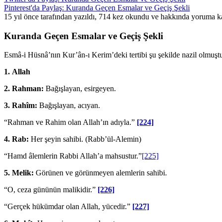
Pinterest'da Paylaş: Kuranda Geçen Esmalar ve Geçiş Şekli
15 yıl önce tarafından yazıldı, 714 kez okundu ve hakkında
yoruma ka
Kuranda Geçen Esmalar ve Geçiş Şekli
Esmâ-i Hüsnâ’nın Kur’ân-ı Kerim’deki tertibi şu şekilde nazil olmuştu
1.
Allah
2.
Rahman:
Bağışlayan, esirgeyen.
3.
Rahîm:
Bağışlayan, acıyan.
“Rahman ve Rahim olan Allah’ın adıyla.”
[224]
4.
Rab:
Her şeyin sahibi. (Rabb’ül-Alemin)
“Hamd âlemlerin Rabbi Allah’a mahsustur.”
[225]
5.
Melik:
Görünen ve görünmeyen alemlerin sahibi.
“O, ceza gününün malikidir.”
[226]
“Gerçek hükümdar olan Allah, yücedir.”
[227]