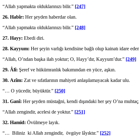
“Allah yapmakta olduklarınızı bilir.”
[247]
26.
Habîr:
Her şeyden haberdar olan.
“Allah yapmakta olduklarınızı bilir.”
[248]
27.
Hayy:
Ebedi diri.
28.
Kayyum:
Her şeyin varlığı kendisine bağlı olup kainatı idare eden
“Allah, O’ndan başka ilah yoktur; O, Hayy’dır, Kayyum’dur.”
[249]
29.
Âlî:
Şeref ve hükümranlık bakımından en yüce, aşkın.
30.
Azîm:
Zat ve sıfatlarının mahiyeti anlaşılamayacak kadar ulu.
“… O yücedir, büyüktür.”
[250]
31.
Ganî:
Her şeyden müstağni, kendi dışındaki her şey O’na muhtaç
“Allah zengindir, acelesi de yoktur.”
[251]
32.
Hamid:
Övülmeye layık.
“… Biliniz ki Allah zengindir, övgüye lâyık­tır.”
[252]