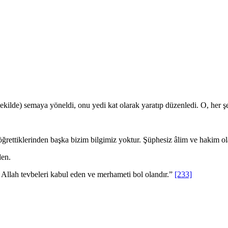
 şekilde) semaya yöneldi, onu yedi kat olarak yaratıp düzenledi. O, her ş
öğrettiklerinden başka bizim bilgimiz yoktur. Şüphesiz âlim ve hakim ol
den.
 Allah tevbeleri kabul eden ve merhameti bol olandır.”
[233]