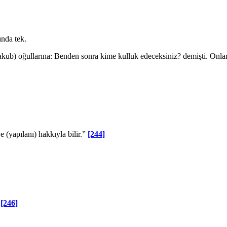
nda tek.
b) oğullarına: Benden sonra kime kulluk edeceksiniz? demişti. Onlar: S
 (yapılanı) hakkıyla bi­lir.”
[244]
”
[246]