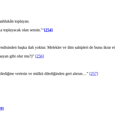
ahlukâtı toplayan.
 toplayacak olan sensin.”‘
[254]
 kendisinden başka ilah yoktur. Melekler ve ilim sahipleri de bunu ikrar e
ayan gibi olur mu?)”
[256]
lediğine verirsin ve mülkü dilediğinden geri alırsın…”
[257]
59]