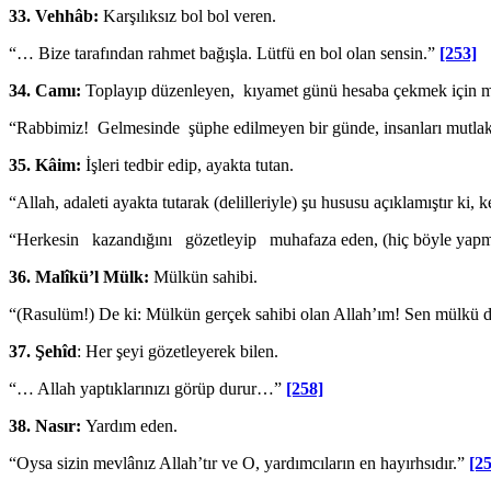
33.
Vehhâb:
Karşılıksız bol bol veren.
“… Bize tarafından rahmet bağışla. Lütfü en bol olan sensin.”
[253]
34.
Camı:
Toplayıp düzenleyen, kıyamet günü hesaba çekmek için m
“Rabbimiz! Gelmesinde şüphe edilmeyen bir günde, insanları mutlaka
35.
Kâim:
İşleri tedbir edip, ayakta tutan.
“Allah, adaleti ayakta tutarak (delilleriyle) şu hususu açıklamıştır ki,
“Herkesin kazandığını gözetleyip muhafaza eden, (hiç böyle yapm
36.
Malîkü’l Mülk:
Mülkün sahibi.
“(Rasulüm!) De ki: Mülkün gerçek sahibi olan Allah’ım! Sen mülkü di
37.
Şehîd
: Her şeyi gözetleyerek bilen.
“… Allah yaptıklarınızı görüp durur…”
[258]
38.
Nasır:
Yardım eden.
“Oysa sizin mevlânız Allah’tır ve O, yardımcı­ların en hayırhsıdır.”
[2