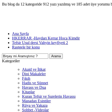
Bu blog da 12 kategoride 912 yazı yazılmış ve 185 adet üye yorumu 
Ana Sayfa
HKERRAR -Haydarı Kerrar Hoca Kimdir
Tefsir Usul dersi Vahyin keyfiyeti 2
Rastgele bir konu
Kategoriler
Akaid ve İtikat
Dini Makaleler
Fıkıh
Hadis ve Sünnet
Havass ve Dua
Kitaplar
Kuran Tefsir ve Surelerin Havassı
Manadan Esintiler
Rüya ve Yakaza
Sohbet -Videolar