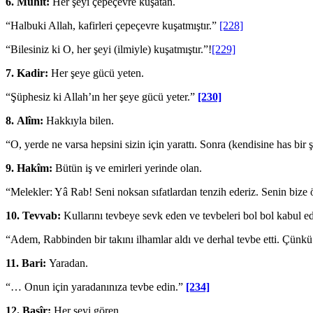
6.
Muhît:
Her şeyi çepeçevre kuşatan.
“Halbuki Allah, kafirleri çepeçevre kuşatmış­tır.”
[228]
“Bilesiniz ki O, her şeyi (ilmiyle) kuşatmış­tır.”!
[229]
7.
Kadir:
Her şeye gücü yeten.
“Şüphesiz ki Allah’ın her şeye gücü yeter.”
[230]
8.
Alîm:
Hakkıyla bilen.
“O, yerde ne varsa hepsini sizin için yarattı. Sonra (kendisine has bir
9.
Hakîm:
Bütün iş ve emirleri yerinde olan.
“Melekler: Yâ Rab! Seni noksan sıfatlardan tenzih ederiz. Senin bize 
10.
Tevvab:
Kullarını tevbeye sevk eden ve tevbeleri bol bol kabul e
“Adem, Rabbinden bir takını ilhamlar aldı ve derhal tevbe etti. Çünkü
11.
Bari:
Yaradan.
“… Onun için yaradanınıza tevbe edin.”
[234]
12.
Basîr:
Her şeyi gören.