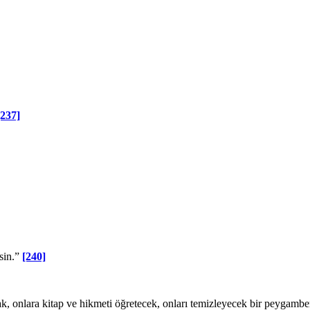
[237]
sin.”
[240]
k, onlara kitap ve hik­meti öğretecek, onları temizleyecek bir peygam­be