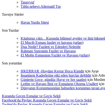
Tasavvuf
Tıbbı nebevi-Alternatif Tıp
Tavsiye Siteler
Havas Yurdu Sitesi
Son Yazılar
Kitabımız çıktı…Kuranda bilimsel ayetler ve ilmi hikmet
El Mucib Esması fazilet ve havassı (sırları)
Dua Nedir? Fazileti ve Edepleri Nelerdir
Rahman Suresinin Fazilet ve Havassı
El Muğis Esmasının Fazilet ve Havassı (sırları)
Son yorumlar
HKERRAR -Haydarı Kerrar Hoca Kimdir
için
Ayşe
İnsanların Kaderlerine etki eden burçlar değildir
için
Adn
Günlerin Gece- gündüz Hayır ve Şer saatleri
için
Muslim
Ledün ve Havass İlmi ve Esmaların Okuma Usulleri
içi
Dünyanın Korunmasından bahseden korunmuş tavan ayetle
Kuranda Geçen Esmalar ve Geçiş Şekli
Facebook'da Paylaş: Kuranda Geçen Esmalar ve Geçiş Şekli
Twitter'da Paylaş: Kuranda Geçen Esmalar ve Geçiş Şekli