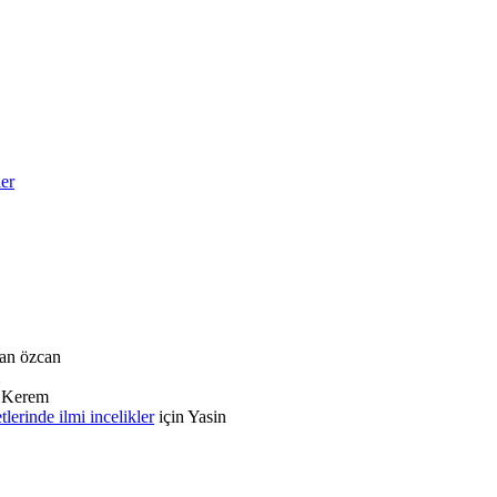
ler
an özcan
n
Kerem
rinde ilmi incelikler
için
Yasin