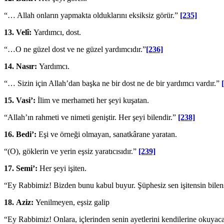
“… Allah onların yapmakta olduklarını eksik­siz görür.”
[235]
13.
Velî:
Yardımcı, dost.
“…O ne güzel dost ve ne güzel yardımcıdır.”
[236]
14.
Nasır:
Yardımcı.
“… Sizin için Allah’dan başka ne bir dost ne de bir yardımcı vardır.”
15.
Vasi’:
İlim ve merhameti her şeyi kuşatan.
“Allah’ın rahmeti ve nimeti geniştir. Her şeyi bilendir.”
[238]
16.
Bedi’:
Eşi ve örneği olmayan, sanatkârane yaratan.
“(O), göklerin ve yerin eşsiz yaratıcısıdır.”
[239]
17.
Semi’:
Her şeyi işiten.
“Ey Rabbimiz! Bizden bunu kabul buyur. Şüp­hesiz sen işitensin bilen
18.
Aziz:
Yenilmeyen, eşsiz galip
“Ey Rabbimiz! Onlara, içlerinden senin ayet­lerini kendilerine okuyaca