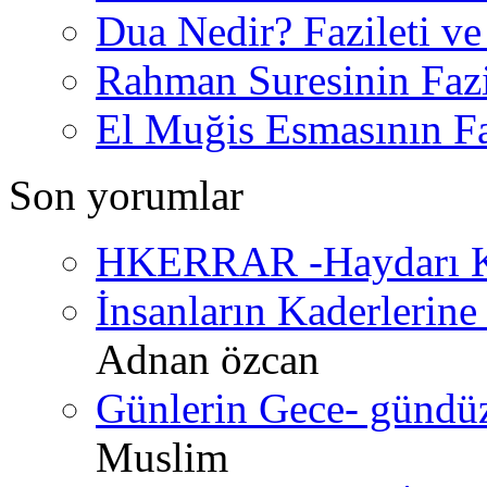
Dua Nedir? Fazileti ve
Rahman Suresinin Fazi
El Muğis Esmasının Faz
Son yorumlar
HKERRAR -Haydarı Ke
İnsanların Kaderlerine 
Adnan özcan
Günlerin Gece- gündüz 
Muslim