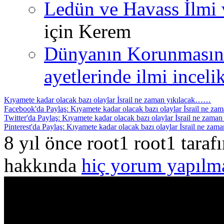
Ledün ve Havass İlmi 
için
Kerem
Dünyanın Korunmasın
ayetlerinde ilmi incelik
Kıyamete kadar olacak bazı olaylar İsrail ne zaman yıkılacak……
Facebook'da Paylaş: Kıyamete kadar olacak bazı olaylar İsrail ne 
Twitter'da Paylaş: Kıyamete kadar olacak bazı olaylar İsrail ne zam
Pinterest'da Paylaş: Kıyamete kadar olacak bazı olaylar İsrail ne z
8 yıl önce root1 root1 tara
hakkında
hiç yorum yapılm