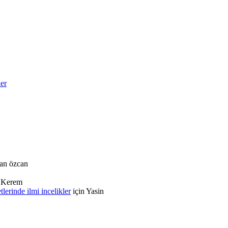
ler
an özcan
n
Kerem
rinde ilmi incelikler
için
Yasin