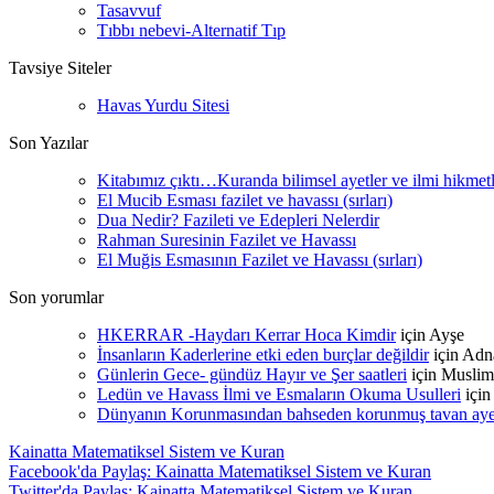
Tasavvuf
Tıbbı nebevi-Alternatif Tıp
Tavsiye Siteler
Havas Yurdu Sitesi
Son Yazılar
Kitabımız çıktı…Kuranda bilimsel ayetler ve ilmi hikmet
El Mucib Esması fazilet ve havassı (sırları)
Dua Nedir? Fazileti ve Edepleri Nelerdir
Rahman Suresinin Fazilet ve Havassı
El Muğis Esmasının Fazilet ve Havassı (sırları)
Son yorumlar
HKERRAR -Haydarı Kerrar Hoca Kimdir
için
Ayşe
İnsanların Kaderlerine etki eden burçlar değildir
için
Adn
Günlerin Gece- gündüz Hayır ve Şer saatleri
için
Muslim
Ledün ve Havass İlmi ve Esmaların Okuma Usulleri
içi
Dünyanın Korunmasından bahseden korunmuş tavan ayetle
Kainatta Matematiksel Sistem ve Kuran
Facebook'da Paylaş: Kainatta Matematiksel Sistem ve Kuran
Twitter'da Paylaş: Kainatta Matematiksel Sistem ve Kuran