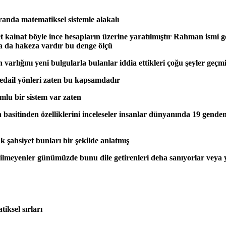
anda matematiksel sistemle alakalı
t kainat böyle ince hesapların üzerine yaratılmıştır Rahman ismi 
a da hakeza vardır bu denge ölçü
rlığını yeni bulgularla bulanlar iddia ettikleri çoğu şeyler geçmiş 
fedail yönleri zaten bu kapsamdadır
mlu bir sistem var zaten
 en basitinden özelliklerini inceleseler insanlar dünyanında 19 gen
k şahsiyet bunları bir şekilde anlatmış
bilmeyenler günümüzde bunu dile getirenleri deha sanıyorlar veya 
iksel sırları