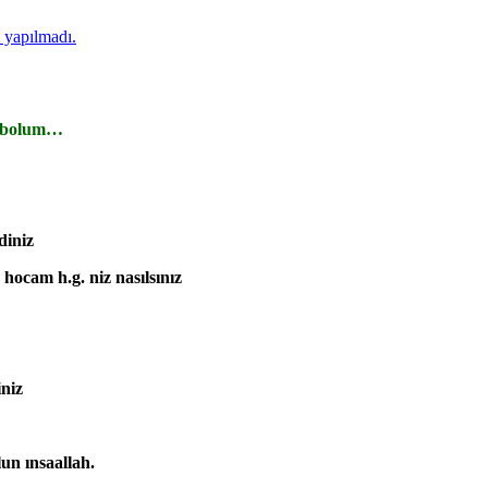
 yapılmadı.
ır bolum…
diniz
hocam h.g. niz nasılsınız
niz
un ınsaallah.