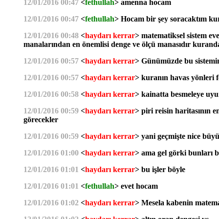
12/01/2016 00:47
<
fethullah
> amenna hocam
12/01/2016 00:47
<
fethullah
> Hocam bir şey soracaktım kur
12/01/2016 00:48
<
haydarı kerrar
> matematiksel sistem eve
manalarından en önemlisi denge ve ölçü manasıdır kurand
12/01/2016 00:57
<
haydarı kerrar
> Günümüzde bu sistemin va
12/01/2016 00:57
<
haydarı kerrar
> kuranın havas yönleri 
12/01/2016 00:58
<
haydarı kerrar
> kainatta besmeleye uyu
12/01/2016 00:59
<
haydarı kerrar
> piri reisin haritasının
görecekler
12/01/2016 00:59
<
haydarı kerrar
> yani geçmişte nice büyü
12/01/2016 01:00
<
haydarı kerrar
> ama gel görki bunları 
12/01/2016 01:01
<
haydarı kerrar
> bu işler böyle
12/01/2016 01:01
<
fethullah
> evet hocam
12/01/2016 01:02
<
haydarı kerrar
> Mesela kabenin matemat