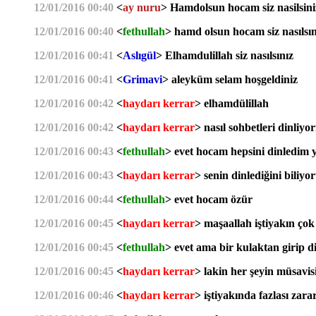
12/01/2016 00:40
<
ay nuru
> Hamdolsun hocam siz nasilsini
12/01/2016 00:40
<
fethullah
> hamd olsun hocam siz nasılsın
12/01/2016 00:41
<
Aslıgül
> Elhamdulillah siz nasılsınız
12/01/2016 00:41
<
Grimavi
> aleyküm selam hoşgeldiniz
12/01/2016 00:42
<
haydarı kerrar
> elhamdülillah
12/01/2016 00:42
<
haydarı kerrar
> nasıl sohbetleri dinliy
12/01/2016 00:43
<
fethullah
> evet hocam hepsini dinledim 
12/01/2016 00:43
<
haydarı kerrar
> senin dinlediğini biliy
12/01/2016 00:44
<
fethullah
> evet hocam özür
12/01/2016 00:45
<
haydarı kerrar
> maşaallah iştiyakın çok
12/01/2016 00:45
<
fethullah
> evet ama bir kulaktan girip
12/01/2016 00:45
<
haydarı kerrar
> lakin her şeyin müsavisi
12/01/2016 00:46
<
haydarı kerrar
> iştiyakında fazlası zara