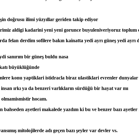
şin doğrusu ilimi yüzyıllar geriden takip ediyor
rimiz aldigi kadarini yeni yeni gorunce buyuleniveriyoruz toplum 
larda felan derdim sofilere bakın kainatta yedi ayrı güneş yedi a
ydi sanırım bir güneş buldu nasa
 katı büyüklüğünde
mlere konu yaptiklari istidracla biraz ulastiklari evrenler dunyala
nsan ırkı ya da benzeri varlıkların sürdüğü bir hayat var mı
ni olmamismistir hocam.
 bahseden ayetleri makalede yazdım ki bu ve benzer bazı ayetler i
ansımış mitolojilerde adı geçen bazı şeyler var devler vs.