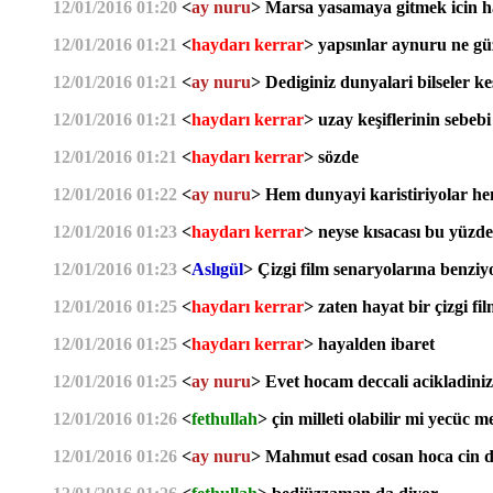
12/01/2016 01:20
<
ay nuru
> Marsa yasamaya gitmek icin h
12/01/2016 01:21
<
haydarı kerrar
> yapsınlar aynuru ne gü
12/01/2016 01:21
<
ay nuru
> Dediginiz dunyalari bilseler ke
12/01/2016 01:21
<
haydarı kerrar
> uzay keşiflerinin sebe
12/01/2016 01:21
<
haydarı kerrar
> sözde
12/01/2016 01:22
<
ay nuru
> Hem dunyayi karistiriyolar he
12/01/2016 01:23
<
haydarı kerrar
> neyse kısacası bu yüzd
12/01/2016 01:23
<
Aslıgül
> Çizgi film senaryolarına benziyo
12/01/2016 01:25
<
haydarı kerrar
> zaten hayat bir çizgi fi
12/01/2016 01:25
<
haydarı kerrar
> hayalden ibaret
12/01/2016 01:25
<
ay nuru
> Evet hocam deccali acikladin
12/01/2016 01:26
<
fethullah
> çin milleti olabilir mi yecüc 
12/01/2016 01:26
<
ay nuru
> Mahmut esad cosan hoca cin d