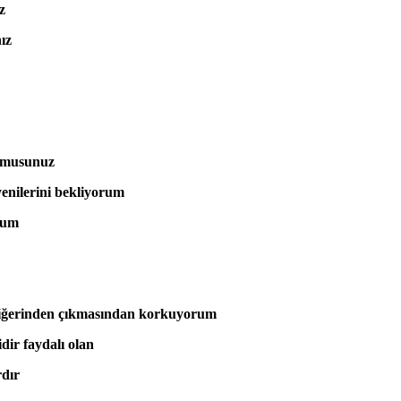
z
ız
ormusunuz
yenilerini bekliyorum
orum
 diğerinden çıkmasından korkuyorum
dir faydalı olan
rdır