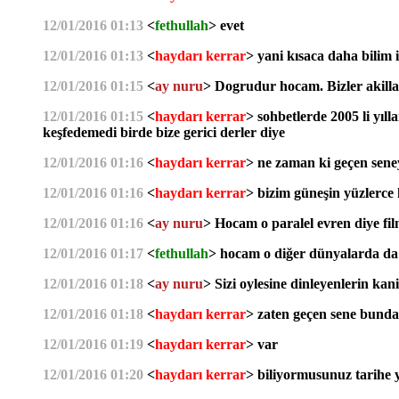
12/01/2016 01:13
<
fethullah
> evet
12/01/2016 01:13
<
haydarı kerrar
> yani kısaca daha bilim i
12/01/2016 01:15
<
ay nuru
> Dogrudur hocam. Bizler akilla
12/01/2016 01:15
<
haydarı kerrar
> sohbetlerde 2005 li yıl
keşfedemedi birde bize gerici derler diye
12/01/2016 01:16
<
haydarı kerrar
> ne zaman ki geçen sene
12/01/2016 01:16
<
haydarı kerrar
> bizim güneşin yüzlerce
12/01/2016 01:16
<
ay nuru
> Hocam o paralel evren diye fil
12/01/2016 01:17
<
fethullah
> hocam o diğer dünyalarda da i
12/01/2016 01:18
<
ay nuru
> Sizi oylesine dinleyenlerin ka
12/01/2016 01:18
<
haydarı kerrar
> zaten geçen sene bundan
12/01/2016 01:19
<
haydarı kerrar
> var
12/01/2016 01:20
<
haydarı kerrar
> biliyormusunuz tarihe y