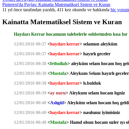
Pinterest'da Paylaş: Kainatta Matematiksel Sistem ve Kuran
11 yıl önce tarafından yazıldı, 411 kez okundu ve hakkında
hiç yorum
Kainatta Matematiksel Sistem ve Kuran
Haydarı Kerrar hocamızın talebelerle sohbetınden kısa b
12/01/2016 00:37
<
haydarı kerrar
> selamun aleyküm
12/01/2016 00:37
<
haydarı kerrar
> hayırlı geceler
12/01/2016 00:38
<
fethullah
> aleyküm selam hocam hoş gel
12/01/2016 00:38
<
Mustafa
> Aleykum Selam hayırlı geceler 
12/01/2016 00:38
<
haydarı kerrar
> h.bulduk
12/01/2016 00:39
<
ay nuru
> Aleykum selam hocam hgniz
12/01/2016 00:40
<
Aslıgül
> Aleyküm selam hocam hoş geldi
12/01/2016 00:40
<
haydarı kerrar
> nasılsınız iyimisiniz
12/01/2016 00:40
<
Mustafa
> Hamd olsun hocam sızler ıyı ol