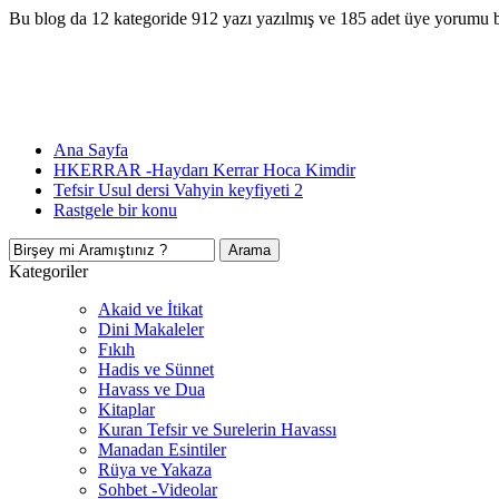
Bu blog da 12 kategoride 912 yazı yazılmış ve 185 adet üye yorumu 
Ana Sayfa
HKERRAR -Haydarı Kerrar Hoca Kimdir
Tefsir Usul dersi Vahyin keyfiyeti 2
Rastgele bir konu
Kategoriler
Akaid ve İtikat
Dini Makaleler
Fıkıh
Hadis ve Sünnet
Havass ve Dua
Kitaplar
Kuran Tefsir ve Surelerin Havassı
Manadan Esintiler
Rüya ve Yakaza
Sohbet -Videolar