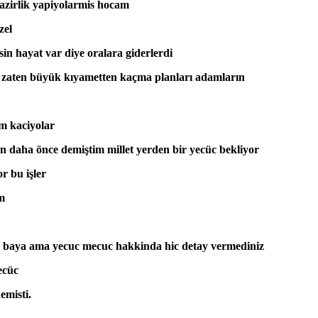
azirlik yapiyolarmis hocam
zel
sin hayat var diye oralara giderlerdi
bi zaten büyük kıyametten kaçma planları adamların
m kaciyolar
en daha önce demiştim millet yerden bir yecüc bekliyor
r bu işler
lm
iz baya ama yecuc mecuc hakkinda hic detay vermediniz
mecüc
emisti.