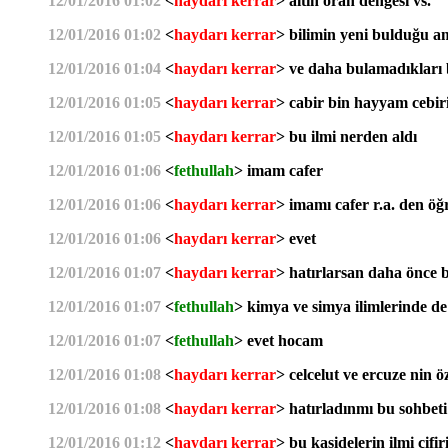
12/01/2016 01:02
<
haydarı kerrar
> altın oran dengesi vs.
12/01/2016 01:02
<
haydarı kerrar
> bilimin yeni bulduğu ama
12/01/2016 01:04
<
haydarı kerrar
> ve daha bulamadıkları 
12/01/2016 01:05
<
haydarı kerrar
> cabir bin hayyam cebir
12/01/2016 01:05
<
haydarı kerrar
> bu ilmi nerden aldı
12/01/2016 01:06
<
fethullah
> imam cafer
12/01/2016 01:06
<
haydarı kerrar
> imamı cafer r.a. den öğr
12/01/2016 01:06
<
haydarı kerrar
> evet
12/01/2016 01:07
<
haydarı kerrar
> hatırlarsan daha önce bi
12/01/2016 01:07
<
fethullah
> kimya ve simya ilimlerinde d
12/01/2016 01:07
<
fethullah
> evet hocam
12/01/2016 01:08
<
haydarı kerrar
> celcelut ve ercuze nin ö
12/01/2016 01:08
<
haydarı kerrar
> hatırladınmı bu sohbeti
12/01/2016 01:12
<
haydarı kerrar
> bu kasidelerin ilmi cifi